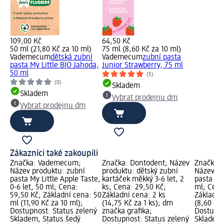
109,00 Kč
64,50 Kč
50 ml (21,80 Kč za 10 ml)
75 ml (8,60 Kč za 10 ml)
Vademecum
dětská zubní
Vademecum
zubní pasta
pasta My Little BIO Jahoda,
Junior Strawberry, 75 ml
50 ml
(5)
(0)
Skladem
Skladem
Vybrat prodejnu dm
Vybrat prodejnu dm
Zákazníci také zakoupili
Značka: Vademecum;
Značka: Dontodent; Název
Značka:
Název produktu: zubní
produktu: dětský zubní
Název pr
pasta My Little Apple Taste,
kartáček měkký 3-6 let, 2
pasta Ju
0-6 let, 50 ml; Cena:
ks; Cena: 29,50 Kč;
ml; Cena
59,50 Kč; Základní cena: 50
Základní cena: 2 ks
Základní
ml (11,90 Kč za 10 ml);
(14,75 Kč za 1 ks); dm
(8,60 Kč 
Dostupnost: Status zelený
značka grafika;
Dostupno
Skladem, Status šedý
Dostupnost: Status zelený
Skladem,