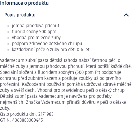
Informace o produktu
Popis produktu
jemná jahodová příchuť
fluorid sodný 500 ppm
vhodná pro mléčné zuby
podpora zdravého dětského chrupu
každodenní péče o zuby pro děti 0-6 let
Vademecum zubní pasta dětská Jahoda nabízí šetrnou péči o
mléčné zuby s jemnou jahodovou příchutí, která potěší každé dítě.
Speciální složení s fluoridem sodným (500 ppm F⁻) podporuje
ochranu před zubním kazem a posiluje zoubky už od prvního
prořezání. Každodenní používání pomáhá udržovat zdravé mléčné
zuby a svěží dech. Vhodná pro pravidelnou péči o dětský chrup.
Dětská zubní pasta Vademecum je navržena pro potřeby
nejmenších. Značka Vademecum přináší důvěru v péči o dětské
zuby.
číslo produktu dm: 2171983
GTIN: 4068883000445