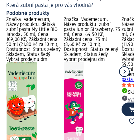
Která zubní pasta je pro vás vhodná?
Ja
Podobné produkty
Značka: Vademecum;
Značka: Vademecum;
Značka:
Název produktu: dětská
Název produktu: zubní
Název pr
zubní pasta My Little BIO
pasta Junior Strawberry, 75
zubní pa
Jahoda, 50 ml; Cena:
ml; Cena: 64,50 Kč;
ml; Cena
109,00 Kč; Základní cena:
Základní cena: 75 ml
Základní
50 ml (21,80 Kč za 10 ml);
(8,60 Kč za 10 ml);
(11,90 Kč
Dostupnost: Status zelený
Dostupnost: Status zelený
Dostupno
Skladem, Status šedý
Skladem, Status šedý
Skladem,
Vybrat prodejnu dm
Vybrat prodejnu dm
Vybrat p
59,50 Kč
50 ml (11
Vademe
pasta Pe
Skla
Vybra