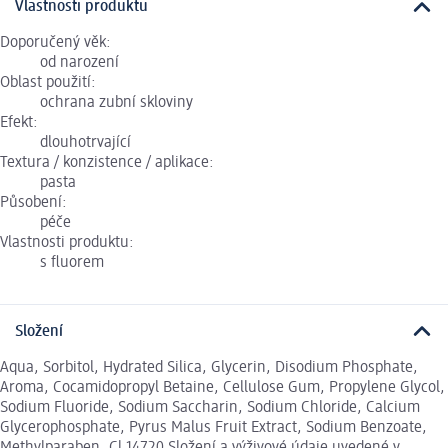
Vlastnosti produktu
Doporučený věk:
od narození
Oblast použití:
ochrana zubní skloviny
Efekt:
dlouhotrvající
Textura / konzistence / aplikace:
pasta
Působení:
péče
Vlastnosti produktu:
s fluorem
Složení
Aqua, Sorbitol, Hydrated Silica, Glycerin, Disodium Phosphate,
Aroma, Cocamidopropyl Betaine, Cellulose Gum, Propylene Glycol,
Sodium Fluoride, Sodium Saccharin, Sodium Chloride, Calcium
Glycerophosphate, Pyrus Malus Fruit Extract, Sodium Benzoate,
Methylparaben, Cl 14720 Složení a výživové údaje uvedené v