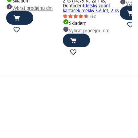
Skladem
2 ks (14,75 Kč za 1 ks)
Vybra
Dontodent
dětský zubní
Vybrat prodejnu dm
kartáček měkký 3-6 let, 2 ks
(86)
Skladem
Vybrat prodejnu dm