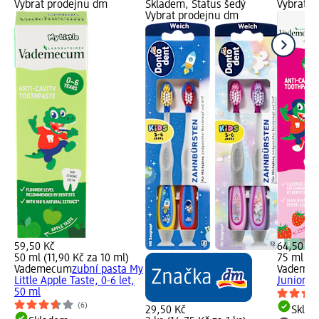
Vybrat prodejnu dm
Skladem, Status šedý
Vybrat p
Vybrat prodejnu dm
59,50 Kč
64,50 Kč
50 ml (11,90 Kč za 10 ml)
75 ml (8,
Vademecum
zubní pasta My
Vademe
Little Apple Taste, 0-6 let,
Junior S
50 ml
(6)
29,50 Kč
Skla