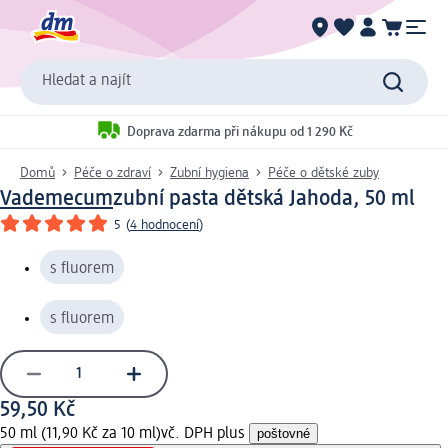
Hledat a najít
Doprava zdarma při nákupu od 1 290 Kč
Domů
Péče o zdraví
Zubní hygiena
Péče o dětské zuby
Vademecum
zubní pasta dětská Jahoda, 50 ml
5
(
4 hodnocení
)
s fluorem
s fluorem
59,50 Kč
50 ml (11,90 Kč za 10 ml)
vč. DPH plus
poštovné