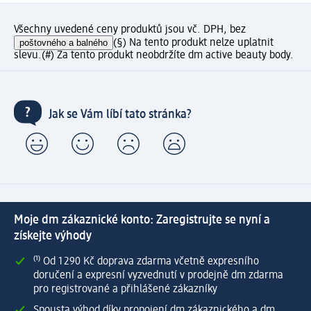
Všechny uvedené ceny produktů jsou vč. DPH, bez
poštovného a balného
(§) Na tento produkt nelze uplatnit
slevu.
(#) Za tento produkt neobdržíte dm active beauty body.
Jak se Vám líbí tato stránka?
Moje dm zákaznické konto: Zaregistrujte se nyní a
získejte výhody
⁽¹⁾ Od 1 290 Kč doprava zdarma včetně expresního
doručení a expresní vyzvednutí v prodejně dm zdarma
pro registrované a přihlášené zákazníky
Spousta výhod díky propojení dm zákaznického a dm