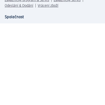
Zákaznický program & Servis
Zákaznický servis
Odeslání & Dodání
Vrácení zboží
Společnost
O společnosti
Společenská odpovědnost
Kariéra
Press centrum
Svět dm
Platební možnosti