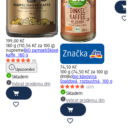
199,00 Kč
180 g (110,56 Kč za 100 g)
nupreme
BIO pampeliškové
kaffe, 180 g
(9)
74,50 Kč
Upozornění
100 g (74,50 Kč za 100 g)
dmBio
bio kávovina
Skladem
špaldová, rozpustná, 100 g
Vybrat prodejnu dm
(227)
Skladem
Vybrat prodejnu dm