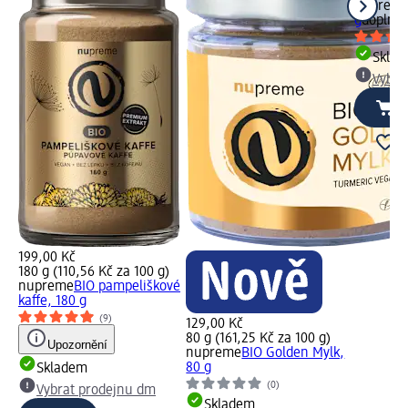
nuprem
g
doplněk
Skla
Vybra
199,00 Kč
180 g (110,56 Kč za 100 g)
nupreme
BIO pampeliškové
kaffe, 180 g
(9)
129,00 Kč
80 g (161,25 Kč za 100 g)
Upozornění
nupreme
BIO Golden Mylk,
80 g
Skladem
(0)
Vybrat prodejnu dm
Skladem