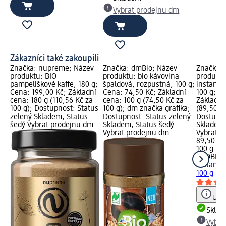
Vybrat prodejnu dm
Zákazníci také zakoupili
Značka: nupreme; Název
Značka: dmBio; Název
Značka:
produktu: BIO
produktu: bio kávovina
produktu
pampeliškové kaffe, 180 g;
špaldová, rozpustná, 100 g;
instantní
Cena: 199,00 Kč; Základní
Cena: 74,50 Kč; Základní
100 g; C
cena: 180 g (110,56 Kč za
cena: 100 g (74,50 Kč za
Základní
100 g); Dostupnost: Status
100 g); dm značka grafika;
(89,50 Kč
zelený Skladem, Status
Dostupnost: Status zelený
Dostupno
šedý Vybrat prodejnu dm
Skladem, Status šedý
Skladem,
Vybrat prodejnu dm
Vybrat p
89,50 Kč
100 g (89
PROBIO
o
instantní
100 g
Upoz
Skla
Vybra