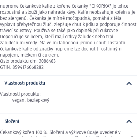
nupreme čekankové kaffe z kořene čekanky "CIKORKA" je lehce
rozpustná a slouží jako náhrada kávy. Kaffe neobsahuje kofein a je
bez alergenů. Čekanka je mírně močopudná, pomáhá z těla
vyplavit přebytečnou žluč, zlepšuje chuť k jídlu a podporuje činnost
trávicí soustavy. Používá se také jako doplněk při cukrovce.
Doporučuje se lidem, kteří mají citlivý žaludek nebo trpí
žaludečními vředy. Má velmi lahodnou jemnou chuť. Instantní
čekankové kaffe od značky nupreme lze dochutit rostlinným
nápojem, mlékem či cukrem.
číslo produktu dm: 3086483
GTIN: 8594176068282
Vlastnosti produktu
Vlastnosti produktu:
vegan, bezlepkový
Složení
Čekankový kořen 100 %. Složení a výživové údaje uvedené v