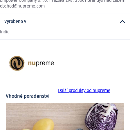
Empower Company s.r.o. Pražská 298, 25001 Brandýs nad Labem
obchod@nupreme.com
Vyrobeno v
Indie
Další produkty od nupreme
Vhodné poradenství