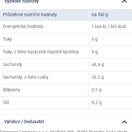
Výživové hodnoty
Průměrné nutriční hodnoty
na 100 g
Energetická hodnota
1 444 kJ / 345 kcal
Tuky
0 g
Tuky, z toho nasycené mastné kyseliny
0 g
Sacharidy
48,6 g
Sacharidy, z toho cukry
26,5 g
Bílkoviny
0,5 g
Sůl
0,2 g
Výrobce / Dodavatel