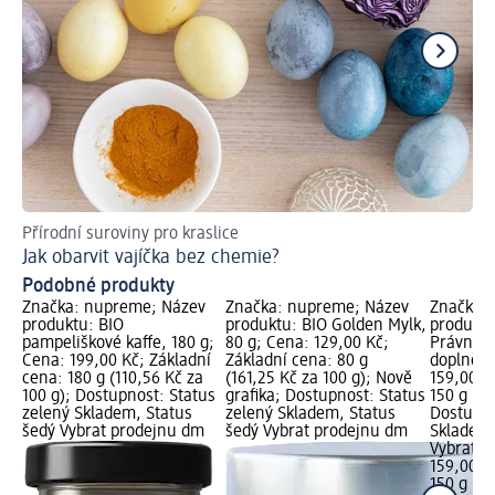
Přírodní suroviny pro kraslice
Ma
Jak obarvit vajíčka bez chemie?
Ko
Podobné produkty
Značka: nupreme; Název
Značka: nupreme; Název
Značka:
produktu: BIO
produktu: BIO Golden Mylk,
produktu
pampeliškové kaffe, 180 g;
80 g; Cena: 129,00 Kč;
Právní k
Cena: 199,00 Kč; Základní
Základní cena: 80 g
doplněk 
cena: 180 g (110,56 Kč za
(161,25 Kč za 100 g); Nově
159,00 K
100 g); Dostupnost: Status
grafika; Dostupnost: Status
150 g (10
zelený Skladem, Status
zelený Skladem, Status
Dostupno
šedý Vybrat prodejnu dm
šedý Vybrat prodejnu dm
Skladem,
Vybrat p
159,00 K
150 g (10