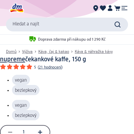
Hledat a najít
Doprava zdarma při nákupu od 1 290 Kč
Domů
Výživa
Káva, čaj & kakao
Káva & náhražka kávy
nupreme
čekankové kaffe, 150 g
5
(
21 hodnocení
)
vegan
bezlepkový
vegan
bezlepkový