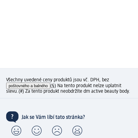
Všechny uvedené ceny produktů jsou vč. DPH, bez
poštovného a balného
(§) Na tento produkt nelze uplatnit
slevu.
(#) Za tento produkt neobdržíte dm active beauty body.
Jak se Vám líbí tato stránka?