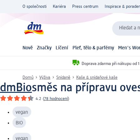
O společnosti
Kariéra
Press centrum
Inspirace & poraden
Hledat a n
Nově
Značky
Líčení
Pleť, tělo & parfémy
Men's Wor
Doprava zdarma při nákupu od 1
Domů
Výživa
Snídaně
Kaše & snídaňové kaše
dmBio
směs na přípravu ove
4.2
(
78 hodnocení
)
vegan
BIO
vegan