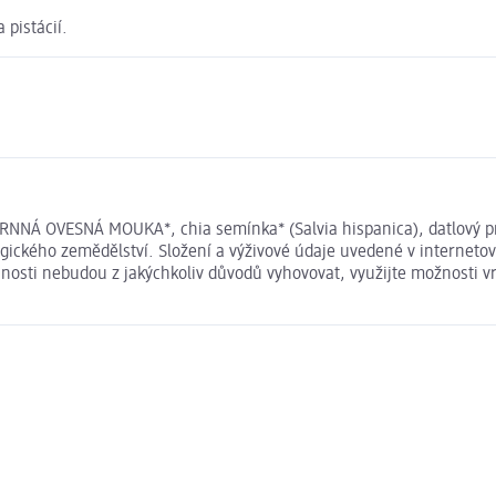
 pistácií.
NÁ OVESNÁ MOUKA*, chia semínka* (Salvia hispanica), datlový prá
ogického zemědělství. Složení a výživové údaje uvedené v internet
išnosti nebudou z jakýchkoliv důvodů vyhovovat, využijte možnosti