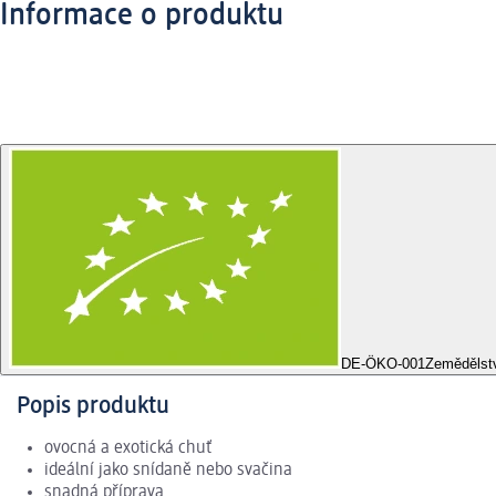
Informace o produktu
DE-ÖKO-001
Zemědělst
Popis produktu
ovocná a exotická chuť
ideální jako snídaně nebo svačina
snadná příprava