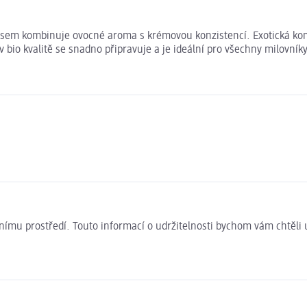
em kombinuje ovocné aroma s krémovou konzistencí. Exotická komb
io kvalitě se snadno připravuje a je ideální pro všechny milovník
ivotnímu prostředí. Touto informací o udržitelnosti bychom vám chtěl