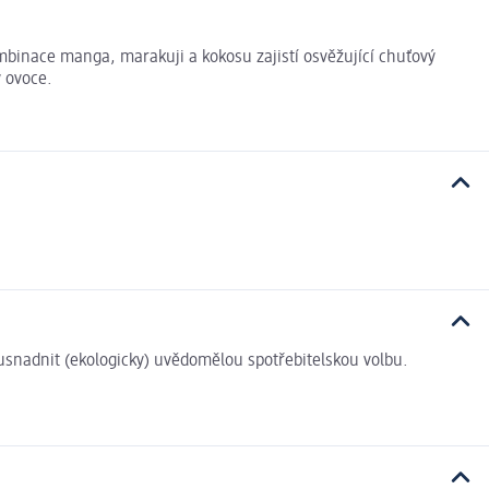
inace manga, marakuji a kokosu zajistí osvěžující chuťový
y ovoce.
i usnadnit (ekologicky) uvědomělou spotřebitelskou volbu.