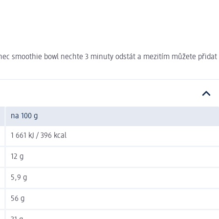
konec smoothie bowl nechte 3 minuty odstát a mezitím můžete přidat
na 100 g
1 661 kJ / 396 kcal
12 g
5,9 g
56 g