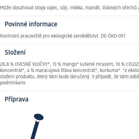
Může obsahovat stopy vajec, sóji, mléka, mandlí, lískových ořechů a
Povinné informace
Kontrolní pracoviště pro ekologické zemědělství: DE-ÖKO-001
Složení
28,8 % OVESNÉ VLOČKY*, 13 % mango* sušené mrazem, 10 % CELOZRN
koncentrát*, 4 % maracujová šťáva koncentrát*, kurkuma*. *z ekol
složení produktu, který Vám bude doručený. V případě, že Vám odl
podmínkami.
Příprava