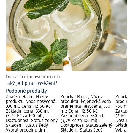
Domácí citronová limonáda
Zji
Jaký je tip na osvěžení?
Vo
Podobné produkty
Značka: Rajec; Název
Značka: Rajec; Název
Značka: 
produktu: voda nesycená,
produktu: kojenecká voda
produktu
330 ml; Cena: 12,50 Kč;
pramenitá nesycená, 330
750 ml; 
Základní cena: 330 ml
ml; Cena: 12,50 Kč;
Základní
(3,79 Kč za 100 ml);
Základní cena: 330 ml
(2,60 Kč 
Dostupnost: Status zelený
(3,79 Kč za 100 ml);
Dostupno
Skladem, Status šedý
Dostupnost: Status zelený
Skladem,
Vybrat prodejnu dm
Skladem, Status šedý
Vybrat p