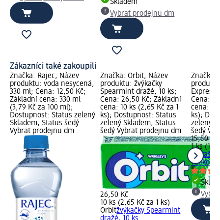
Skladem
Vybrat prodejnu dm
Zákazníci také zakoupili
Značka: Rajec; Název
Značka: Orbit; Název
Značka:
produktu: voda nesycená,
produktu: žvýkačky
produktu
330 ml; Cena: 12,50 Kč;
Spearmint dražé, 10 ks;
Express, 
Základní cena: 330 ml
Cena: 26,50 Kč; Základní
Cena: 15
(3,79 Kč za 100 ml);
cena: 10 ks (2,65 Kč za 1
cena: 1 k
Dostupnost: Status zelený
ks); Dostupnost: Status
ks); Dos
Skladem, Status šedý
zelený Skladem, Status
zelený S
Vybrat prodejnu dm
šedý Vybrat prodejnu dm
šedý Vyb
15,50 Kč
1 ks (15,
dm
taška
velikost 
Skla
Vybra
26,50 Kč
10 ks (2,65 Kč za 1 ks)
Orbit
žvýkačky Spearmint
dražé, 10 ks