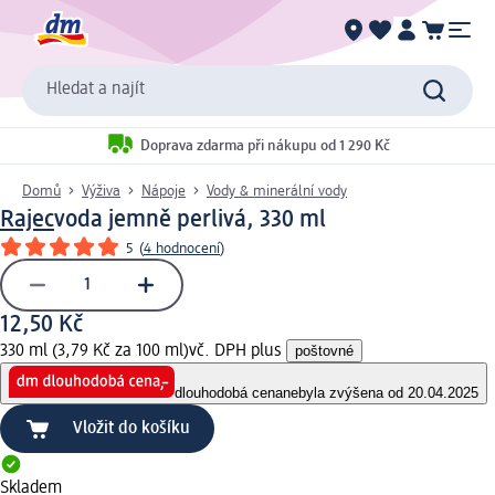
Hledat a najít
Doprava zdarma při nákupu od 1 290 Kč
Domů
Výživa
Nápoje
Vody & minerální vody
Rajec
voda jemně perlivá, 330 ml
5
(
4 hodnocení
)
12,50 Kč
330 ml (3,79 Kč za 100 ml)
vč. DPH plus
poštovné
dlouhodobá cena
nebyla zvýšena od 20.04.2025
Vložit do košíku
Skladem