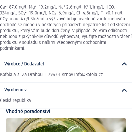
Ca²⁺ 87,0mg/l, Mg²⁺ 19,2mg/l, Na⁺ 2,6mg/l, K⁺ 1,1mg/l, HCO₃-
324mg/l, SO₄²- 19,0mg/l, NO₃- 6,9mg/l, Cl- 4,8mg/l, F- <0,1mg/l,
CO₂: max. 4 g/l Složení a výživové údaje uvedené v internetovém
obchodě se mohou v některých případech nepatrně lišit od složení
produktu, který Vám bude doručený. V případě, že Vám odlišnosti
nebudou z jakýchkoliv důvodů vyhovovat, využijte možnosti vrácení
produktu v souladu s našimi Všeobecnými obchodními
podmínkami.
Výrobce / Dodavatel
Kofola a.s. Za Drahou 1, 794 01 Krnov info@kofola.cz
Vyrobeno v
Česká republika
Vhodné poradenství