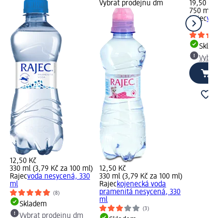
Vybrat prodejnu dm
19,50 Kč
750 ml (
Rajec
vod
ml
Skla
Vybra
12,50 Kč
330 ml (3,79 Kč za 100 ml)
12,50 Kč
Rajec
voda nesycená, 330
330 ml (3,79 Kč za 100 ml)
ml
Rajec
kojenecká voda
pramenitá nesycená, 330
(8)
ml
Skladem
(3)
Vybrat prodejnu dm