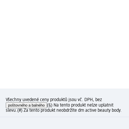
Všechny uvedené ceny produktů jsou vč. DPH, bez
poštovného a balného
(§) Na tento produkt nelze uplatnit
slevu.
(#) Za tento produkt neobdržíte dm active beauty body.