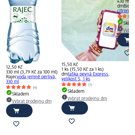
430 ml (
dmBio
bi
citronov
Skla
Vybra
15,50 Kč
12,50 Kč
1 ks (15,50 Kč za 1 ks)
330 ml (3,79 Kč za 100 ml)
dm
taška pevná Express,
Rajec
voda jemně perlivá,
velikost S, 1 ks
330 ml
(1)
(4)
Skladem
Skladem
Vybrat prodejnu dm
Vybrat prodejnu dm