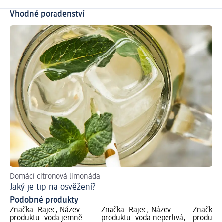
Vhodné poradenství
Domácí citronová limonáda
Zji
Jaký je tip na osvěžení?
Vo
Podobné produkty
Značka: Rajec; Název
Značka: Rajec; Název
Značka: 
produktu: voda jemně
produktu: voda neperlivá,
produktu