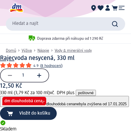
Hledat a najít
Doprava zdarma při nákupu od 1 290 Kč
Domů
Výživa
Nápoje
Vody & minerální vody
Rajec
voda nesycená, 330 ml
4.9
(
8 hodnocení
)
12,50 Kč
330 ml (3,79 Kč za 100 ml)
vč. DPH plus
poštovné
dlouhodobá cena
nebyla zvýšena od 17.01.2025
Vložit do košíku
Skladem