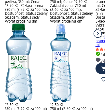
perlivá, 330 ml; Cena:
750 ml; Cena: 19,50 Kč;
pramenit
12,50 Kč; Základní cena:
Základní cena: 750 ml
ml; Cena
330 ml (3,79 Kč za 100 ml);
(2,60 Kč za 100 ml);
Základní
Dostupnost: Status zelený
Dostupnost: Status zelený
(3,79 Kč 
Skladem, Status šedý
Skladem, Status šedý
Dostupno
Vybrat prodejnu dm
Vybrat prodejnu dm
Skladem,
Vybrat p
12,50 Kč
330 ml (3
Rajec
koj
pramenit
ml
Skla
Vybra
12,50 Kč
19,50 Kč
330 ml (3,79 Kč za 100 ml)
750 ml (2,60 Kč za 100 ml)