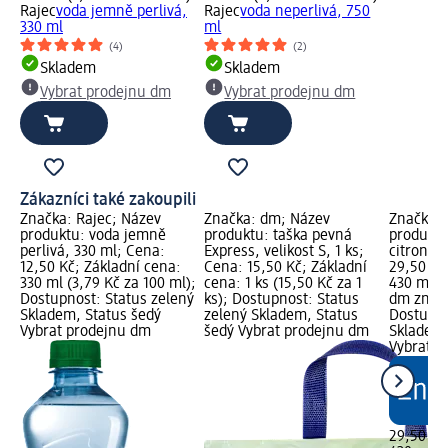
Rajec
voda jemně perlivá,
Rajec
voda neperlivá, 750
330 ml
ml
(4)
(2)
Skladem
Skladem
Vybrat prodejnu dm
Vybrat prodejnu dm
Zákazníci také zakoupili
Značka: Rajec; Název
Značka: dm; Název
Značka: 
produktu: voda jemně
produktu: taška pevná
produktu
perlivá, 330 ml; Cena:
Express, velikost S, 1 ks;
citronov
12,50 Kč; Základní cena:
Cena: 15,50 Kč; Základní
29,50 Kč
330 ml (3,79 Kč za 100 ml);
cena: 1 ks (15,50 Kč za 1
430 ml (
Dostupnost: Status zelený
ks); Dostupnost: Status
dm značk
Skladem, Status šedý
zelený Skladem, Status
Dostupno
Vybrat prodejnu dm
šedý Vybrat prodejnu dm
Skladem,
Vybrat p
29,50 Kč