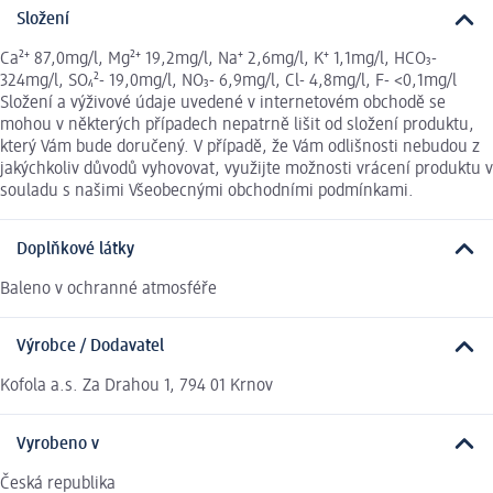
Složení
Ca²⁺ 87,0mg/l, Mg²⁺ 19,2mg/l, Na⁺ 2,6mg/l, K⁺ 1,1mg/l, HCO₃-
324mg/l, SO₄²- 19,0mg/l, NO₃- 6,9mg/l, Cl- 4,8mg/l, F- <0,1mg/l
Složení a výživové údaje uvedené v internetovém obchodě se
mohou v některých případech nepatrně lišit od složení produktu,
který Vám bude doručený. V případě, že Vám odlišnosti nebudou z
jakýchkoliv důvodů vyhovovat, využijte možnosti vrácení produktu v
souladu s našimi Všeobecnými obchodními podmínkami.
Doplňkové látky
Baleno v ochranné atmosféře
Výrobce / Dodavatel
Kofola a.s. Za Drahou 1, 794 01 Krnov
Vyrobeno v
Česká republika