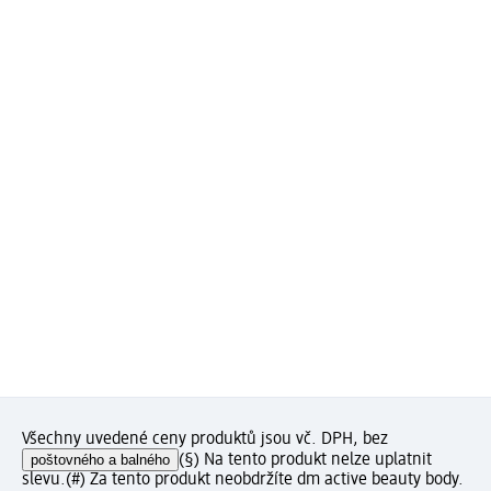
Všechny uvedené ceny produktů jsou vč. DPH, bez
poštovného a balného
(§) Na tento produkt nelze uplatnit
slevu.
(#) Za tento produkt neobdržíte dm active beauty body.