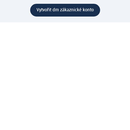
Vytvořit dm zákaznické konto
Služby
Zákaznický program & Servis
Zákaznický servis
Odeslání & Dodání
Vrácení zboží
Společnost
O společnosti
Společenská odpovědnost
Kariéra
Press centrum
Svět dm