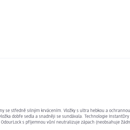
ro dny se středně silným krvácením. Vložky s ultra hebkou a ochrann
vložka dobře sedla a snadněji se sundávala. Technologie InstantDry 
e OdourLock s příjemnou vůní neutralizuje zápach (neobsahuje žádno