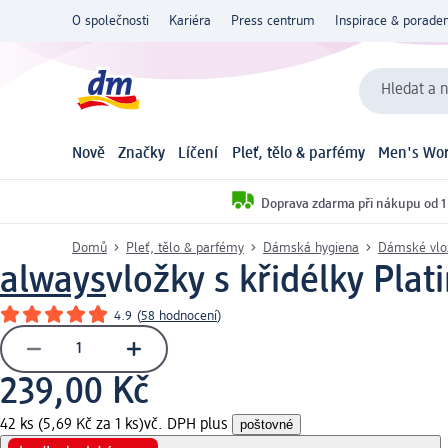
O společnosti
Kariéra
Press centrum
Inspirace & poraden
Hledat a n
Nově
Značky
Líčení
Pleť, tělo & parfémy
Men's Wor
Doprava zdarma při nákupu od 1
Domů
Pleť, tělo & parfémy
Dámská hygiena
Dámské vlo
always
vložky s křidélky Plat
4.9
(
58 hodnocení
)
239,00 Kč
42 ks (5,69 Kč za 1 ks)
vč. DPH plus
poštovné