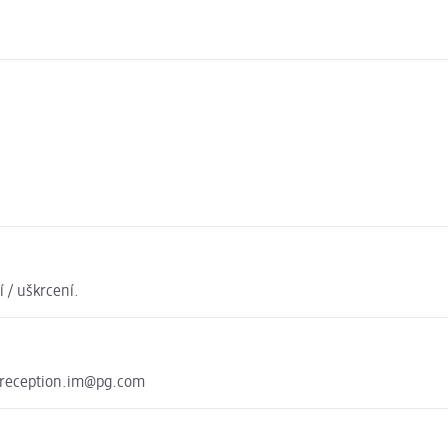
 / uškrcení.
greception.im@pg.com