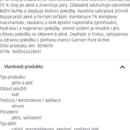
55 % stop po akné a zmenšuje póry. Důkladně odstraňuje odumřelé
kožní buňky a zlepšuje texturu pokožky. Kyselina salicylová účinně
bojuje proti akné a černým tečkám. Kombinace 7% komplexu
niacinamidu, skvalanu a AHA kyselin napomáhá zjemňování,
hydrataci a regeneraci pokožky. Jemné složení je vhodné i pro
citlivou pokožku se sklonem k akné. Dopřejte si čistou, vyhlazenou
a zdravou pokožku s pleťovou esencí Garnier Pure Active.
číslo produktu dm: 3058693
GTIN: 3600542628631
Vlastnosti produktu
Typ produktu:
péče o pleť
Oblast použití:
tvář
Textura / konzistence / aplikace:
sérum
Působení:
péče, vyhlazení
Typ pleti:
citlivá, mastný/olejový, aknózní, smíšená pleť