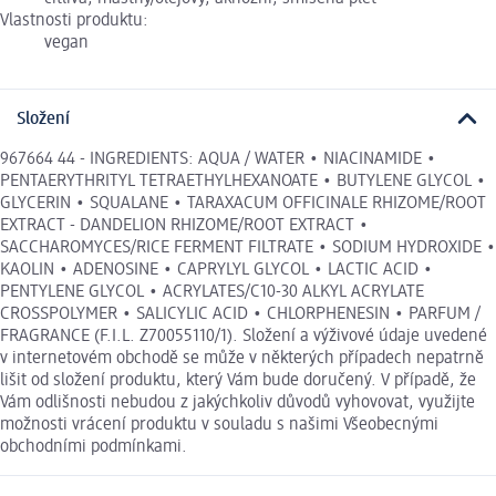
Vlastnosti produktu:
vegan
Složení
967664 44 - INGREDIENTS: AQUA / WATER • NIACINAMIDE •
PENTAERYTHRITYL TETRAETHYLHEXANOATE • BUTYLENE GLYCOL •
GLYCERIN • SQUALANE • TARAXACUM OFFICINALE RHIZOME/ROOT
EXTRACT - DANDELION RHIZOME/ROOT EXTRACT •
SACCHAROMYCES/RICE FERMENT FILTRATE • SODIUM HYDROXIDE •
KAOLIN • ADENOSINE • CAPRYLYL GLYCOL • LACTIC ACID •
PENTYLENE GLYCOL • ACRYLATES/C10-30 ALKYL ACRYLATE
CROSSPOLYMER • SALICYLIC ACID • CHLORPHENESIN • PARFUM /
FRAGRANCE (F.I.L. Z70055110/1). Složení a výživové údaje uvedené
v internetovém obchodě se může v některých případech nepatrně
lišit od složení produktu, který Vám bude doručený. V případě, že
Vám odlišnosti nebudou z jakýchkoliv důvodů vyhovovat, využijte
možnosti vrácení produktu v souladu s našimi Všeobecnými
obchodními podmínkami.