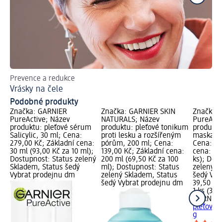
Prevence a redukce
Pl
Vrásky na čele
Podobné produkty
Značka: GARNIER
Značka: GARNIER SKIN
Značka:
PureActive; Název
NATURALS; Název
PureActi
produktu: pleťové sérum
produktu: pleťové tonikum
produktu:
Salicylic, 30 ml; Cena:
proti lesku a rozšířeným
maska Sal
279,00 Kč; Základní cena:
pórům, 200 ml; Cena:
Cena: 39
30 ml (93,00 Kč za 10 ml);
139,00 Kč; Základní cena:
cena: 1 k
Dostupnost: Status zelený
200 ml (69,50 Kč za 100
ks); Dos
Skladem, Status šedý
ml); Dostupnost: Status
zelený S
Vybrat prodejnu dm
zelený Skladem, Status
šedý Vyb
šedý Vybrat prodejnu dm
39,50 Kč
1 ks (39,
GARNIER
pleťová m
g