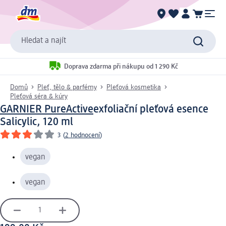
Hledat a najít
Doprava zdarma při nákupu od 1 290 Kč
Domů
Pleť, tělo & parfémy
Pleťová kosmetika
Pleťová séra & kúry
GARNIER PureActive
exfoliační pleťová esence
Salicylic, 120 ml
3
(
2 hodnocení
)
vegan
vegan