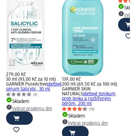
Skla
Vybra
279,00 Kč
30 ml (93,00 Kč za 10 ml)
139,00 Kč
GARNIER PureActive
pleťové
200 ml (69,50 Kč za 100 ml)
sérum Salicylic, 30 ml
GARNIER SKIN
NATURALS
pleťové tonikum
(0)
proti lesku a rozšířeným
Skladem
pórům, 200 ml
Vybrat prodejnu dm
(10)
Skladem
Vybrat prodejnu dm