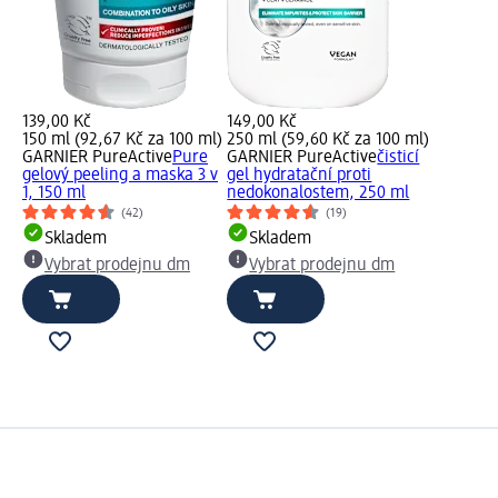
139,00 Kč
149,00 Kč
150 ml (92,67 Kč za 100 ml)
250 ml (59,60 Kč za 100 ml)
GARNIER PureActive
Pure
GARNIER PureActive
čisticí
gelový peeling a maska 3 v
gel hydratační proti
1, 150 ml
nedokonalostem, 250 ml
(42)
(19)
Skladem
Skladem
Vybrat prodejnu dm
Vybrat prodejnu dm