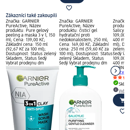
Zákazníci také zakoupili
Značka: GARNIER
Značka: GARNIER
Značka:
PureActive; Název
PureActive; Název
produktu
produktu: Pure gelový
produktu: čisticí gel
Salicylic
peeling a maska 3 v 1, 150
hydratační proti
109,00 K
ml; Cena: 139,00 Kč;
nedokonalostem, 250 ml;
400 ml (
Základní cena: 150 ml
Cena: 149,00 Kč; Základní
ml); Dos
(92,67 Kč za 100 ml);
cena: 250 ml (59,60 Kč za
zelený S
Dostupnost: Status zelený
100 ml); Dostupnost: Status
šedý Vyb
Skladem, Status šedý
zelený Skladem, Status
109,00 K
Vybrat prodejnu dm
šedý Vybrat prodejnu dm
400 ml (
GARNIER
Salicylic
Skla
Vybra