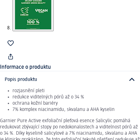
Informace o produktu
Popis produktu
rozjasnění pleti
redukce viditelných pórů až o 34 %
ochrana kožní bariéry
7% komplex niacinamidu, skvalanu a AHA kyselin
Garnier Pure Active exfoliační pleťová esence Salicylic pomáhá
redukovat zbývající stopy po nedokonalostech a viditelnost pórů až
o 34 %. Díky kyselině salicylové a 7% niacinamidu, skvalanu a AHA
je klinicky prokázáno, že toto exfoliační tekuté ošetření redukuje až