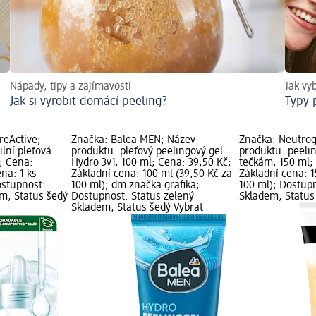
Nápady, tipy a zajímavosti
Jak vy
Jak si vyrobit domácí peeling?
Typy p
reActive;
Značka: Balea MEN; Název
Značka: Neutro
ilní pleťová
produktu: pleťový peelingový gel
produktu: peeli
g; Cena:
Hydro 3v1, 100 ml; Cena: 39,50 Kč;
tečkám, 150 ml;
na: 1 ks
Základní cena: 100 ml (39,50 Kč za
Základní cena: 1
ostupnost:
100 ml); dm značka grafika;
100 ml); Dostupn
em, Status šedý
Dostupnost: Status zelený
Skladem, Status
Skladem, Status šedý Vybrat