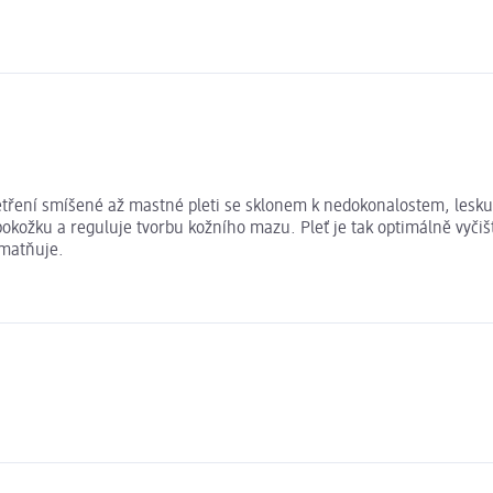
šetření smíšené až mastné pleti se sklonem k nedokonalostem, lesku
pokožku a reguluje tvorbu kožního mazu. Pleť je tak optimálně vyč
zmatňuje.