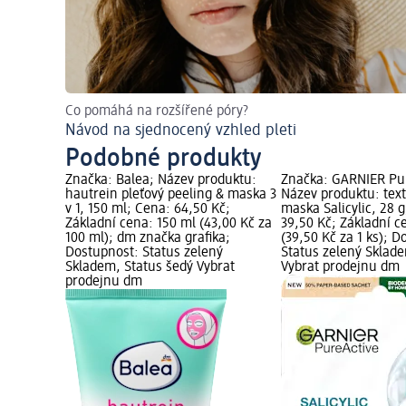
Co pomáhá na rozšířené póry?
Návod na sjednocený vzhled pleti
Podobné produkty
Značka: Balea; Název produktu:
Značka: GARNIER Pu
hautrein pleťový peeling & maska 3
Název produktu: text
v 1, 150 ml; Cena: 64,50 Kč;
maska Salicylic, 28 
Základní cena: 150 ml (43,00 Kč za
39,50 Kč; Základní ce
100 ml); dm značka grafika;
(39,50 Kč za 1 ks); D
Dostupnost: Status zelený
Status zelený Sklad
Skladem, Status šedý Vybrat
Vybrat prodejnu dm
prodejnu dm