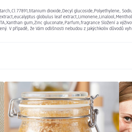
tarch,Cl 77891,titanium dioxide,Decyl glucoside,Polyethylene, Sod
 extract,eucalyptus globulus leaf extract,Limonene,Linalool,Mentho
DTA,Xanthan gum,Zinc gluconate,Parfum,fragrance Složení a výživ
ený. V případě, že Vám odlišnosti nebudou z jakýchkoliv důvodů vyh