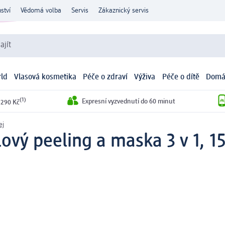
ství
Vědomá volba
Servis
Zákaznický servis
ajít
ld
Vlasová kosmetika
Péče o zdraví
Výživa
Péče o dítě
Domá
(1)
Expresní vyzvednutí do 60 minut
 290 Kč
ej
ový peeling a maska 3 v 1, 1