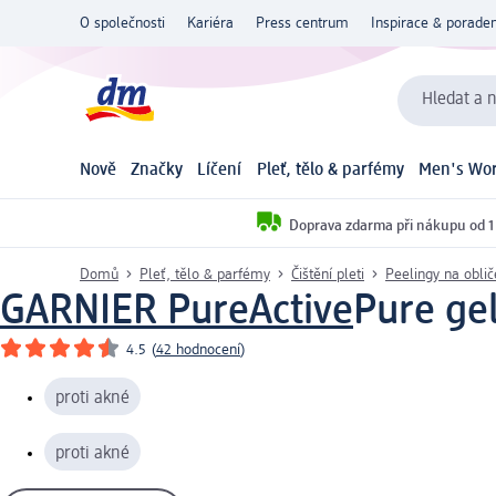
O společnosti
Kariéra
Press centrum
Inspirace & poraden
Hledat a n
Nově
Značky
Líčení
Pleť, tělo & parfémy
Men's Wor
Doprava zdarma při nákupu od 1
Domů
Pleť, tělo & parfémy
Čištění pleti
Peelingy na oblič
GARNIER PureActive
Pure gel
4.5
(
42 hodnocení
)
proti akné
proti akné