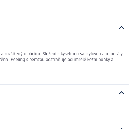
 a rozšířeným pórům. Složení s kyselinou salicylovou a minerály
ištěna. Peeling s pemzou odstraňuje odumřelé kožní buňky a