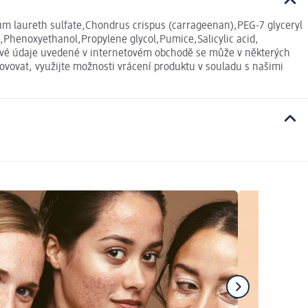
ium laureth sulfate,Chondrus crispus (carrageenan),PEG-7 glyceryl
l,Phenoxyethanol,Propylene glycol,Pumice,Salicylic acid,
ové údaje uvedené v internetovém obchodě se může v některých
ovovat, využijte možnosti vrácení produktu v souladu s našimi