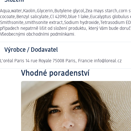
Složení
Aqua,water,Kaolin,Glycerin,Butylene glycol,Zea mays starch,corn s
cocoate,Benzyl salicylate,Cl 42090,blue 1 lake,Eucalyptus globulus
Smithsonite,smithsonite extract,Sodium hydroxide,Tetrasodium E
případech nepatrně lišit od složení produktu, který Vám bude doruč
Všeobecnými obchodními podmínkami.
Výrobce / Dodavatel
L'oréal Paris 14 rue Royale 75008 Paris, Francie info@loreal.cz
Vhodné poradenství