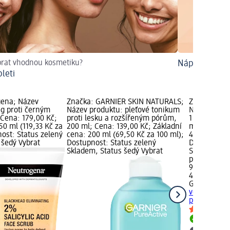
brat vhodnou kosmetiku?
Náplasti na 
leti
gena; Název
Značka: GARNIER SKIN NATURALS;
Značka: GA
ng proti černým
Název produktu: pleťové tonikum
Název produ
 Cena: 179,00 Kč;
proti lesku a rozšířeným pórům,
1 pro smíšen
50 ml (119,33 Kč za
200 ml; Cena: 139,00 Kč; Základní
ml; Cena: 9
ost: Status zelený
cena: 200 ml (69,50 Kč za 100 ml);
400 ml (24,
 šedý Vybrat
Dostupnost: Status zelený
Dostupnost:
Skladem, Status šedý Vybrat
Skladem, St
prodejnu d
99,00 Kč
400 ml (24,
GARNIER SK
voda 3 v 1 p
pleť, 400 ml
Skladem