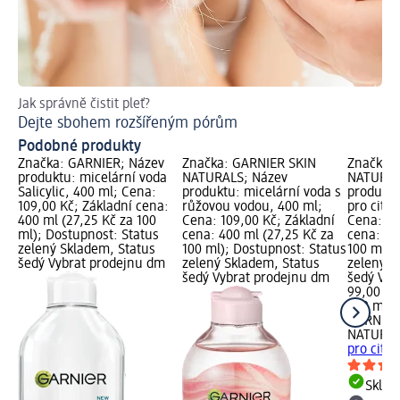
Jak správně čistit pleť?
Ja
Dejte sbohem rozšířeným pórům
Ty
Podobné produkty
Značka: GARNIER; Název
Značka: GARNIER SKIN
Značka:
produktu: micelární voda
NATURALS; Název
NATURAL
Salicylic, 400 ml; Cena:
produktu: micelární voda s
produktu
109,00 Kč; Základní cena:
růžovou vodou, 400 ml;
pro citli
400 ml (27,25 Kč za 100
Cena: 109,00 Kč; Základní
Cena: 99
ml); Dostupnost: Status
cena: 400 ml (27,25 Kč za
cena: 40
zelený Skladem, Status
100 ml); Dostupnost: Status
100 ml);
šedý Vybrat prodejnu dm
zelený Skladem, Status
zelený S
šedý Vybrat prodejnu dm
šedý Vyb
99,00 Kč
400 ml (
GARNIER
NATURA
pro citli
Skla