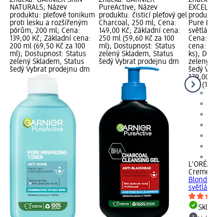
Značka: GARNIER SKIN
Značka: GARNIER
Značka: 
NATURALS; Název
PureActive; Název
EXCELLE
produktu: pleťové tonikum
produktu: čisticí pleťový gel
produktu
proti lesku a rozšířeným
Charcoal, 250 ml; Cena:
Pure Blo
pórům, 200 ml; Cena:
149,00 Kč; Základní cena:
světlá př
139,00 Kč; Základní cena:
250 ml (59,60 Kč za 100
Cena: 17
200 ml (69,50 Kč za 100
ml); Dostupnost: Status
cena: 1 k
ml); Dostupnost: Status
zelený Skladem, Status
ks); Dos
zelený Skladem, Status
šedý Vybrat prodejnu dm
zelený S
šedý Vybrat prodejnu dm
šedý Vyb
179,00 K
1 ks (179
+8
L'ORÉAL
Creme
ba
Blonde B
světlá...
Skla