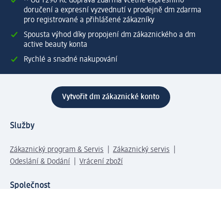
⁽¹⁾ Od 1 290 Kč doprava zdarma včetně expresního
doručení a expresní vyzvednutí v prodejně dm zdarma
pro registrované a přihlášené zákazníky
Spousta výhod díky propojení dm zákaznického a dm
active beauty konta
Rychlé a snadné nakupování
Vytvořit dm zákaznické konto
Služby
Zákaznický program & Servis
Zákaznický servis
Odeslání & Dodání
Vrácení zboží
Společnost
O společnosti
Společenská odpovědnost
Kariéra