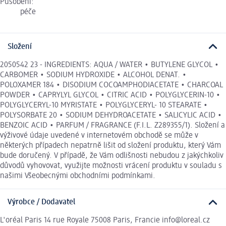
Působení:
péče
Složení
2050542 23 - INGREDIENTS: AQUA / WATER • BUTYLENE GLYCOL •
CARBOMER • SODIUM HYDROXIDE • ALCOHOL DENAT. •
POLOXAMER 184 • DISODIUM COCOAMPHODIACETATE • CHARCOAL
POWDER • CAPRYLYL GLYCOL • CITRIC ACID • POLYGLYCERIN-10 •
POLYGLYCERYL-10 MYRISTATE • POLYGLYCERYL- 10 STEARATE •
POLYSORBATE 20 • SODIUM DEHYDROACETATE • SALICYLIC ACID •
BENZOIC ACID • PARFUM / FRAGRANCE (F.I.L. Z289355/1). Složení a
výživové údaje uvedené v internetovém obchodě se může v
některých případech nepatrně lišit od složení produktu, který Vám
bude doručený. V případě, že Vám odlišnosti nebudou z jakýchkoliv
důvodů vyhovovat, využijte možnosti vrácení produktu v souladu s
našimi Všeobecnými obchodními podmínkami.
Výrobce / Dodavatel
L'oréal Paris 14 rue Royale 75008 Paris, Francie info@loreal.cz