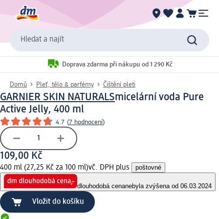
Hledat a najít
Doprava zdarma při nákupu od 1 290 Kč
Domů
Pleť, tělo & parfémy
Čištění pleti
GARNIER SKIN NATURALS
micelární voda Pure
Active Jelly, 400 ml
4.7
(
7 hodnocení
)
109,00 Kč
400 ml (27,25 Kč za 100 ml)
vč. DPH plus
poštovné
dlouhodobá cena
nebyla zvýšena od 06.03.2024
Vložit do košíku