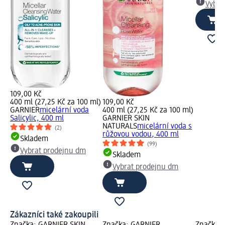
Vybra
109,00 Kč
400 ml (27,25 Kč za 100 ml)
109,00 Kč
GARNIER
micelární voda
400 ml (27,25 Kč za 100 ml)
Salicylic, 400 ml
GARNIER SKIN
NATURALS
micelární voda s
(2)
růžovou vodou, 400 ml
Skladem
(99)
Vybrat prodejnu dm
Skladem
Vybrat prodejnu dm
Zákazníci také zakoupili