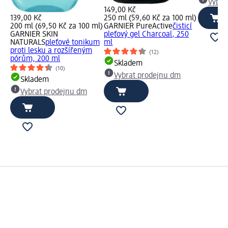
Vybra
149,00 Kč
139,00 Kč
250 ml (59,60 Kč za 100 ml)
200 ml (69,50 Kč za 100 ml)
GARNIER PureActive
čisticí
GARNIER SKIN
pleťový gel Charcoal, 250
NATURALS
pleťové tonikum
ml
proti lesku a rozšířeným
(12)
pórům, 200 ml
Skladem
(10)
Vybrat prodejnu dm
Skladem
Vybrat prodejnu dm