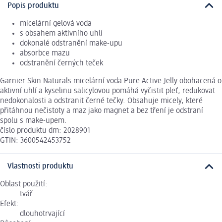
Popis produktu
micelární gelová voda
s obsahem aktivního uhlí
dokonalé odstranění make-upu
absorbce mazu
odstranění černých teček
Garnier Skin Naturals micelární voda Pure Active Jelly obohacená o
aktivní uhlí a kyselinu salicylovou pomáhá vyčistit pleť, redukovat
nedokonalosti a odstranit černé tečky. Obsahuje micely, které
přitáhnou nečistoty a maz jako magnet a bez tření je odstraní
spolu s make-upem.
číslo produktu dm: 2028901
GTIN: 3600542453752
Vlastnosti produktu
Oblast použití:
tvář
Efekt:
dlouhotrvající