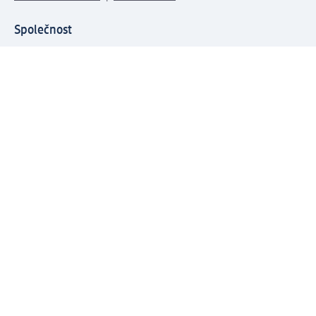
Společnost
O společnosti
Společenská odpovědnost
Kariéra
Press centrum
Svět dm
Platební možnosti
Spojte se s dm