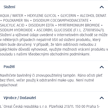
Složení
AQUA / WATER • HEXYLENE GLYCOL • GLYCERIN • ALCOHOL DENAT.
• POLOXAMER 184 • DISODIUM COCOAMPHODIACETATE •
SALICYLIC ACID • DISODIUM EDTA • MYRTRIMONIUM BROMIDE •
SODIUM HYDROXIDE • ASCORBYL GLUCOSIDE (F.I.L. Z70018504/1).
Složení a výživové údaje uvedené v internetovém obchodě se může
v některých případech nepatrně lišit od složení produktu, který
Vám bude doručený. V případě, že Vám odlišnosti nebudou z
jakýchkoliv důvodů vyhovovat, využijte možnosti vrácení produktu v
souladu s našimi Všeobecnými obchodními podmínkami.
Použití
Navlhčete bavlněný či znovupoužitelný tampón. Ráno očisti pleť
bez tření, večer použij k odstranění make-upu. Není nutné
oplachovat
Výrobce / Dodavatel
L´Oreal Česká republika s.r.o. Plzeňská 213/11, 150 00 Praha 5-