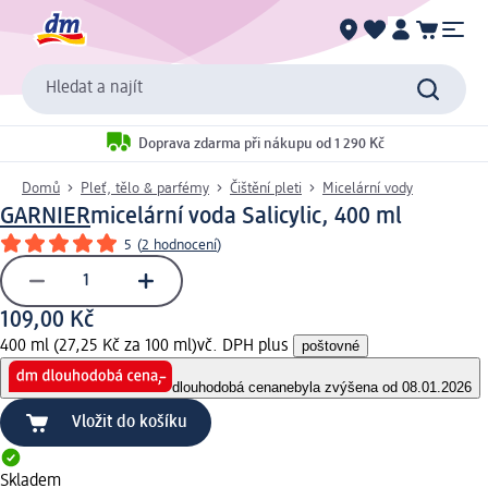
Hledat a najít
Doprava zdarma při nákupu od 1 290 Kč
Domů
Pleť, tělo & parfémy
Čištění pleti
Micelární vody
GARNIER
micelární voda Salicylic, 400 ml
5
(
2 hodnocení
)
109,00 Kč
400 ml (27,25 Kč za 100 ml)
vč. DPH plus
poštovné
dlouhodobá cena
nebyla zvýšena od 08.01.2026
Vložit do košíku
Skladem