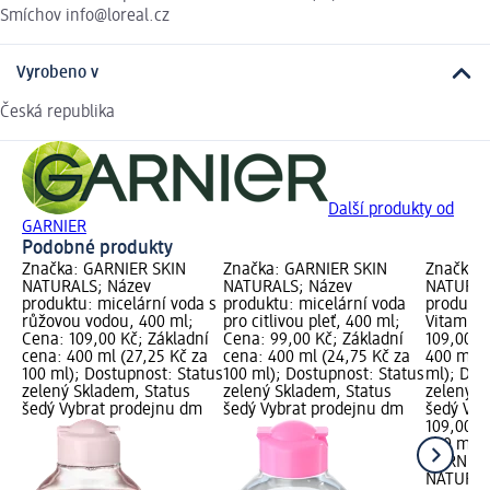
Smíchov info@loreal.cz
Vyrobeno v
Česká republika
Další produkty od
GARNIER
Podobné produkty
Značka: GARNIER SKIN
Značka: GARNIER SKIN
Značka:
NATURALS; Název
NATURALS; Název
NATURAL
produktu: micelární voda s
produktu: micelární voda
produktu
růžovou vodou, 400 ml;
pro citlivou pleť, 400 ml;
Vitamín 
Cena: 109,00 Kč; Základní
Cena: 99,00 Kč; Základní
109,00 K
cena: 400 ml (27,25 Kč za
cena: 400 ml (24,75 Kč za
400 ml (
100 ml); Dostupnost: Status
100 ml); Dostupnost: Status
ml); Dos
zelený Skladem, Status
zelený Skladem, Status
zelený S
šedý Vybrat prodejnu dm
šedý Vybrat prodejnu dm
šedý Vyb
109,00 K
400 ml (
GARNIER
NATURA