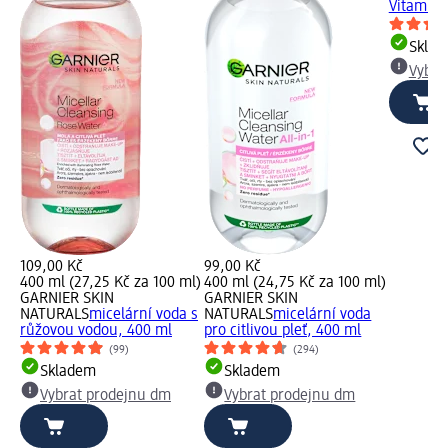
Vitamín 
Skla
Vybra
109,00 Kč
99,00 Kč
400 ml (27,25 Kč za 100 ml)
400 ml (24,75 Kč za 100 ml)
GARNIER SKIN
GARNIER SKIN
NATURALS
micelární voda s
NATURALS
micelární voda
růžovou vodou, 400 ml
pro citlivou pleť, 400 ml
(99)
(294)
Skladem
Skladem
Vybrat prodejnu dm
Vybrat prodejnu dm