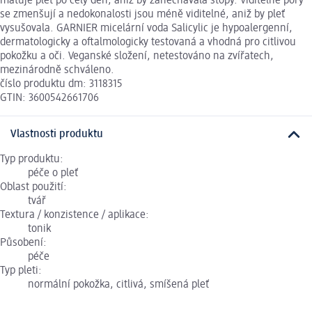
matuje pleť po celý den, aniž by zanechávala stopy. Viditelné póry
se zmenšují a nedokonalosti jsou méně viditelné, aniž by pleť
vysušovala. GARNIER micelární voda Salicylic je hypoalergenní,
dermatologicky a oftalmologicky testovaná a vhodná pro citlivou
pokožku a oči. Veganské složení, netestováno na zvířatech,
mezinárodně schváleno.
číslo produktu dm: 3118315
GTIN: 3600542661706
Vlastnosti produktu
Typ produktu:
péče o pleť
Oblast použití:
tvář
Textura / konzistence / aplikace:
tonik
Působení:
péče
Typ pleti:
normální pokožka, citlivá, smíšená pleť