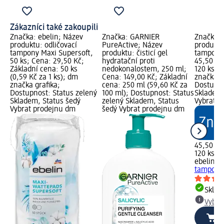
Zákazníci také zakoupili
Značka: ebelin; Název
Značka: GARNIER
Značka: 
produktu: odličovací
PureActive; Název
produktu:
tampony Maxi Supersoft,
produktu: čisticí gel
tampony,
50 ks; Cena: 29,50 Kč;
hydratační proti
45,50 Kč
Základní cena: 50 ks
nedokonalostem, 250 ml;
120 ks (0
(0,59 Kč za 1 ks); dm
Cena: 149,00 Kč; Základní
značka g
značka grafika;
cena: 250 ml (59,60 Kč za
Dostupno
Dostupnost: Status zelený
100 ml); Dostupnost: Status
Skladem,
Skladem, Status šedý
zelený Skladem, Status
Vybrat p
Vybrat prodejnu dm
šedý Vybrat prodejnu dm
45,50 Kč
120 ks (0
ebelin
bi
tampony,
Skla
Vybra