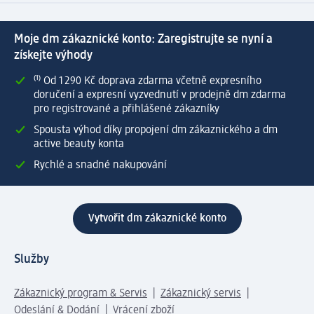
Moje dm zákaznické konto: Zaregistrujte se nyní a
získejte výhody
⁽¹⁾ Od 1 290 Kč doprava zdarma včetně expresního
doručení a expresní vyzvednutí v prodejně dm zdarma
pro registrované a přihlášené zákazníky
Spousta výhod díky propojení dm zákaznického a dm
active beauty konta
Rychlé a snadné nakupování
Vytvořit dm zákaznické konto
Služby
Zákaznický program & Servis
Zákaznický servis
Odeslání & Dodání
Vrácení zboží