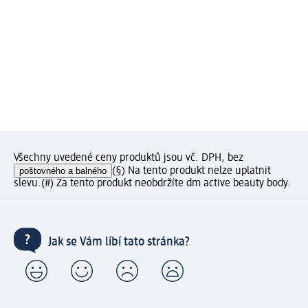
Všechny uvedené ceny produktů jsou vč. DPH, bez
poštovného a balného
(§) Na tento produkt nelze uplatnit
slevu.
(#) Za tento produkt neobdržíte dm active beauty body.
Jak se Vám líbí tato stránka?