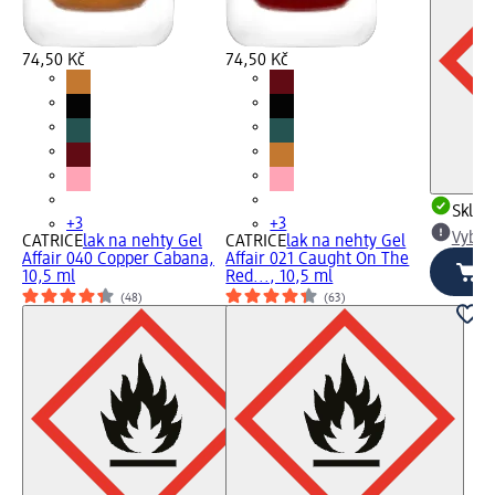
74,50 Kč
74,50 Kč
Skla
+3
+3
Vybra
CATRICE
lak na nehty Gel
CATRICE
lak na nehty Gel
Affair 040 Copper Cabana,
Affair 021 Caught On The
10,5 ml
Red..., 10,5 ml
(48)
(63)