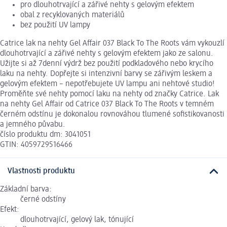
pro dlouhotrvající a zářivé nehty s gelovým efektem
obal z recyklovaných materiálů
bez použití UV lampy
Catrice lak na nehty Gel Affair 037 Black To The Roots vám vykouzlí
dlouhotrvající a zářivé nehty s gelovým efektem jako ze salonu.
Užijte si až 7denní výdrž bez použití podkladového nebo krycího
laku na nehty. Dopřejte si intenzivní barvy se zářivým leskem a
gelovým efektem – nepotřebujete UV lampu ani nehtové studio!
Proměňte své nehty pomocí laku na nehty od značky Catrice. Lak
na nehty Gel Affair od Catrice 037 Black To The Roots v temném
černém odstínu je dokonalou rovnováhou tlumené sofistikovanosti
a jemného půvabu.
číslo produktu dm: 3041051
GTIN: 4059729516466
Vlastnosti produktu
Základní barva:
černé odstíny
Efekt:
dlouhotrvající, gelový lak, tónující