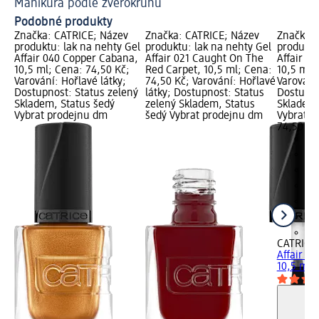
Manikúra podle zvěrokruhu
Podobné produkty
Značka: CATRICE; Název
Značka: CATRICE; Název
Značka: 
produktu: lak na nehty Gel
produktu: lak na nehty Gel
produktu
Affair 040 Copper Cabana,
Affair 021 Caught On The
Affair 00
10,5 ml; Cena: 74,50 Kč;
Red Carpet, 10,5 ml; Cena:
10,5 ml;
Varování: Hořlavé látky;
74,50 Kč; Varování: Hořlavé
Varování:
Dostupnost: Status zelený
látky; Dostupnost: Status
Dostupno
Skladem, Status šedý
zelený Skladem, Status
Skladem,
Vybrat prodejnu dm
šedý Vybrat prodejnu dm
Vybrat p
74,50 Kč
+3
CATRICE
Affair 00
10,5 ml