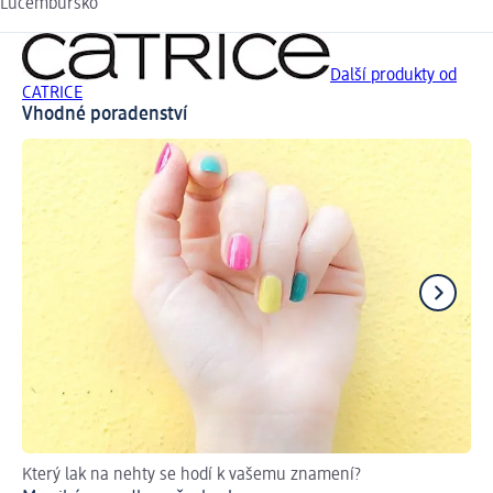
Lucembursko
Další produkty od
CATRICE
Vhodné poradenství
Který lak na nehty se hodí k vašemu znamení?
Ge