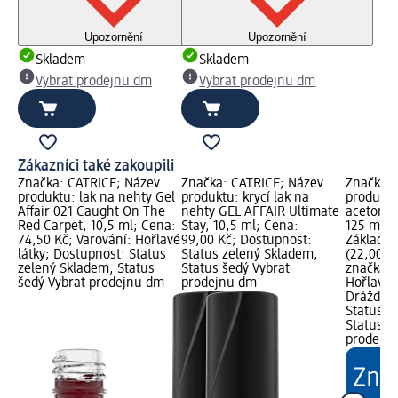
Upozornění
Upozornění
Skladem
Skladem
Vybrat prodejnu dm
Vybrat prodejnu dm
Zákazníci také zakoupili
Značka: CATRICE; Název
Značka: CATRICE; Název
Značka: 
produktu: lak na nehty Gel
produktu: krycí lak na
produktu
Affair 021 Caught On The
nehty GEL AFFAIR Ultimate
acetonem
Red Carpet, 10,5 ml; Cena:
Stay, 10,5 ml; Cena:
125 ml; 
74,50 Kč; Varování: Hořlavé
99,00 Kč; Dostupnost:
Základní
látky; Dostupnost: Status
Status zelený Skladem,
(22,00 K
zelený Skladem, Status
Status šedý Vybrat
značka g
šedý Vybrat prodejnu dm
prodejnu dm
Hořlavé l
Dráždivé
Status z
Status š
prodejn