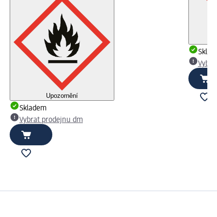
Skla
Vybra
Upozornění
Skladem
Vybrat prodejnu dm