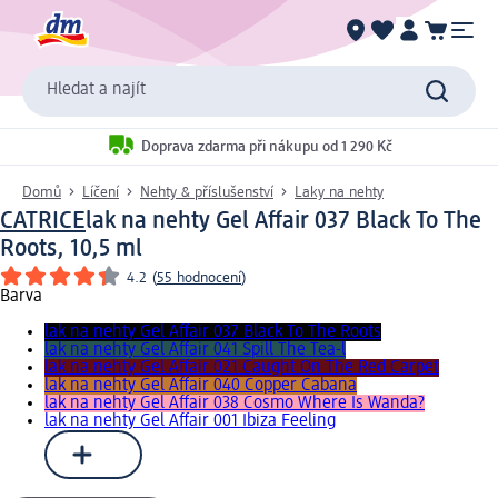
Hledat a najít
Doprava zdarma při nákupu od 1 290 Kč
Domů
Líčení
Nehty & příslušenství
Laky na nehty
CATRICE
lak na nehty Gel Affair 037 Black To The
Roots, 10,5 ml
4.2
(
55 hodnocení
)
Barva
lak na nehty Gel Affair 037 Black To The Roots
lak na nehty Gel Affair 041 Spill The Tea-l
lak na nehty Gel Affair 021 Caught On The Red Carpet
lak na nehty Gel Affair 040 Copper Cabana
lak na nehty Gel Affair 038 Cosmo Where Is Wanda?
lak na nehty Gel Affair 001 Ibiza Feeling