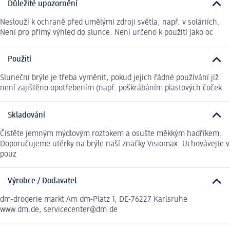
Důležité upozornění
Neslouží k ochraně před umělými zdroji světla, např. v soláriích.
Není pro přímý výhled do slunce. Není určeno k použití jako oc
Použití
Sluneční brýle je třeba vyměnit, pokud jejich řádné používání již
není zajištěno opotřebením (např. poškrábáním plastových čoček
Skladování
Čistěte jemným mýdlovým roztokem a osušte měkkým hadříkem.
Doporučujeme utěrky na brýle naší značky Visiomax. Uchovávejte v
pouz
Výrobce / Dodavatel
dm-drogerie markt Am dm-Platz 1, DE-76227 Karlsruhe
www.dm.de, servicecenter@dm.de