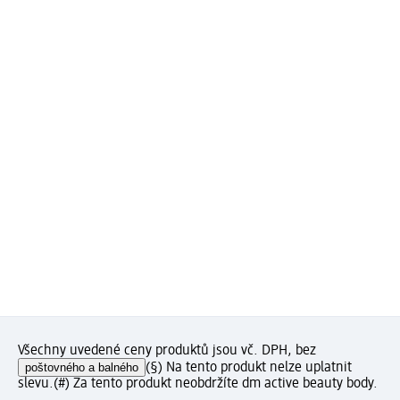
Všechny uvedené ceny produktů jsou vč. DPH, bez
poštovného a balného
(§) Na tento produkt nelze uplatnit
slevu.
(#) Za tento produkt neobdržíte dm active beauty body.