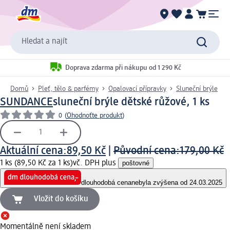
Hledat a najít
Doprava zdarma při nákupu od 1 290 Kč
Domů
Pleť, tělo & parfémy
Opalovací přípravky
Sluneční brýle
SUNDANCE
sluneční brýle dětské růžové, 1 ks
0
(
Ohodnoťte produkt
)
Aktuální cena:
89,50 Kč
|
Původní cena:
179,00 Kč
1 ks (89,50 Kč za 1 ks)
vč. DPH plus
poštovné
dlouhodobá cena
nebyla zvýšena od 24.03.2025
Vložit do košíku
Momentálně není skladem