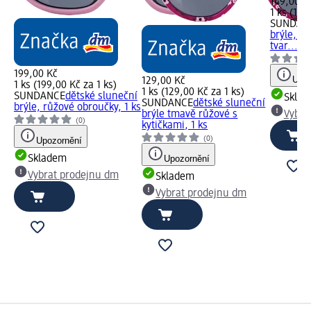
149,00 K
1 ks (149
SUNDAN
brýle, rů
tvar..., 1
199,00 Kč
Upoz
129,00 Kč
1 ks (199,00 Kč za 1 ks)
1 ks (129,00 Kč za 1 ks)
SUNDANCE
dětské sluneční
Skla
SUNDANCE
dětské sluneční
brýle, růžové obroučky, 1 ks
brýle tmavě růžové s
Vybra
(0)
kytičkami, 1 ks
(0)
Upozornění
Skladem
Upozornění
Vybrat prodejnu dm
Skladem
Vybrat prodejnu dm