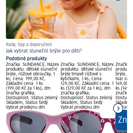
Rady, tipy a doporučení
Zís
Jak vybrat sluneční brýle pro děti?
Op
Podobné produkty
Značka: SUNDANCE; Název
Značka: SUNDANCE; Název
Značka:
produktu: dětské sluneční
produktu: dětské sluneční
produktu
brýle, růžové obroučky, 1
brýle tmavě růžové s
brýle, rů
ks; Cena: 199,00 Kč;
kytičkami, 1 ks; Cena:
tvar srdí
Základní cena: 1 ks
129,00 Kč; Základní cena: 1
149,00 K
(199,00 Kč za 1 ks); dm
ks (129,00 Kč za 1 ks); dm
ks (149,0
značka grafika;
značka grafika;
značka g
Dostupnost: Status zelený
Dostupnost: Status zelený
Dostupno
Skladem, Status šedý
Skladem, Status šedý
Skladem,
Vybrat prodejnu dm
Vybrat prodejnu dm
Vybrat p