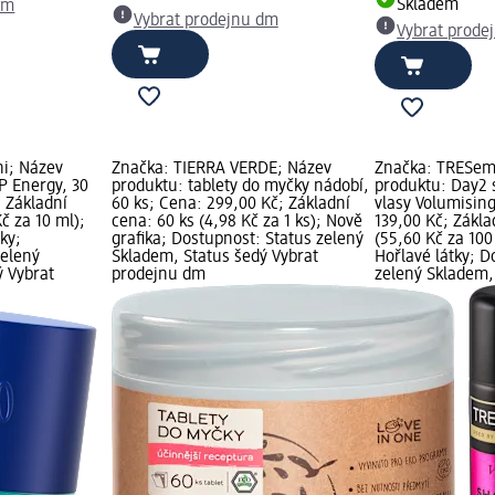
Skladem
dm
Vybrat prodejnu dm
Vybrat prode
i; Název
Značka: TIERRA VERDE; Název
Značka: TRESe
P Energy, 30
produktu: tablety do myčky nádobí,
produktu: Day2
 Základní
60 ks; Cena: 299,00 Kč; Základní
vlasy Volumisin
č za 10 ml);
cena: 60 ks (4,98 Kč za 1 ks); Nově
139,00 Kč; Zákla
ky;
grafika; Dostupnost: Status zelený
(55,60 Kč za 100
zelený
Skladem, Status šedý Vybrat
Hořlavé látky; D
ý Vybrat
prodejnu dm
zelený Skladem,