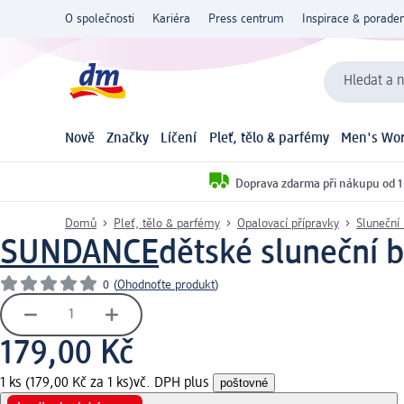
O společnosti
Kariéra
Press centrum
Inspirace & poraden
Hledat a n
Nově
Značky
Líčení
Pleť, tělo & parfémy
Men's Wor
Doprava zdarma při nákupu od 1
Domů
Pleť, tělo & parfémy
Opalovací přípravky
Sluneční 
SUNDANCE
dětské sluneční b
0
(
Ohodnoťte produkt
)
179,00 Kč
1 ks (179,00 Kč za 1 ks)
vč. DPH plus
poštovné