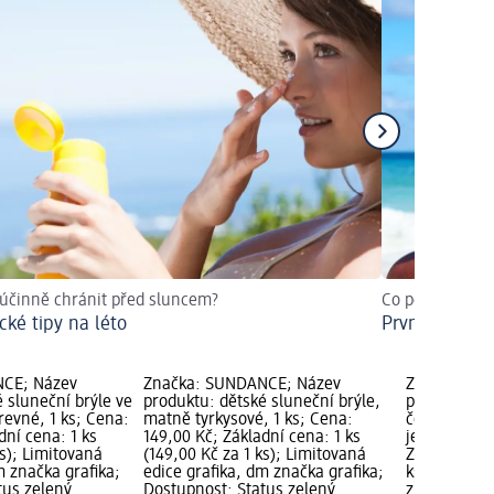
 účinně chránit před sluncem?
Co pomáhá na s
cké tipy na léto
První pomoc 
NCE; Název
Značka: SUNDANCE; Název
Značka: SU
 sluneční brýle ve
produktu: dětské sluneční brýle,
produktu: s
arevné, 1 ks; Cena:
matně tyrkysové, 1 ks; Cena:
červené s 
dní cena: 1 ks
149,00 Kč; Základní cena: 1 ks
jednorožce, 
ks); Limitovaná
(149,00 Kč za 1 ks); Limitovaná
Základní cen
m značka grafika;
edice grafika, dm značka grafika;
ks); Limitov
tus zelený
Dostupnost: Status zelený
značka graf