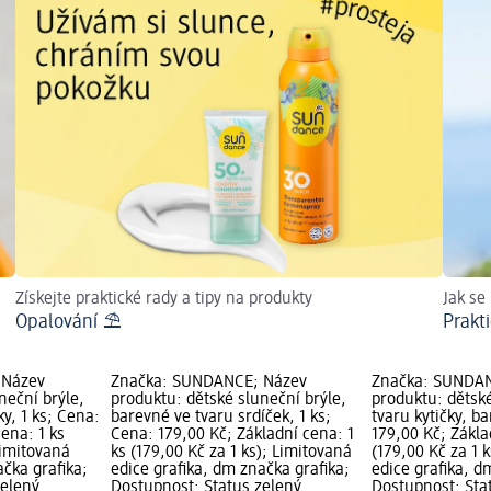
Získejte praktické rady a tipy na produkty
Jak se
Opalování ⛱
Prakti
 Název
Značka: SUNDANCE; Název
Značka: SUNDA
neční brýle,
produktu: dětské sluneční brýle,
produktu: dětské
y, 1 ks; Cena:
barevné ve tvaru srdíček, 1 ks;
tvaru kytičky, b
cena: 1 ks
Cena: 179,00 Kč; Základní cena: 1
179,00 Kč; Zákla
Limitovaná
ks (179,00 Kč za 1 ks); Limitovaná
(179,00 Kč za 1 
ačka grafika;
edice grafika, dm značka grafika;
edice grafika, d
zelený
Dostupnost: Status zelený
Dostupnost: Sta