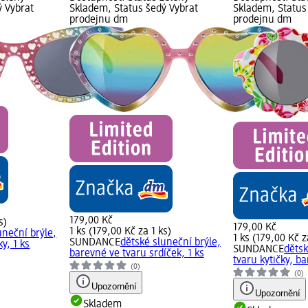
ý Vybrat
Skladem, Status šedý Vybrat
Skladem, Status
prodejnu dm
prodejnu dm
179,00 Kč
s)
179,00 Kč
1 ks (179,00 Kč za 1 ks)
uneční brýle,
1 ks (179,00 Kč z
SUNDANCE
dětské sluneční brýle,
y, 1 ks
SUNDANCE
dětsk
barevné ve tvaru srdíček, 1 ks
tvaru kytičky, ba
(0)
(0)
Upozornění
Upozornění
Skladem