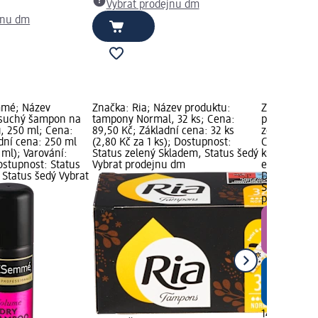
Vybrat prodejnu dm
jnu dm
mmé; Název
Značka: Ria; Název produktu:
Značka: SU
 suchý šampon na
tampony Normal, 32 ks; Cena:
produktu: s
g, 250 ml; Cena:
89,50 Kč; Základní cena: 32 ks
zelené s mo
dní cena: 250 ml
(2,80 Kč za 1 ks); Dostupnost:
Cena: 149,0
 ml); Varování:
Status zelený Skladem, Status šedý
ks (149,00 K
ostupnost: Status
Vybrat prodejnu dm
edice grafik
 Status šedý Vybrat
Dostupnost:
Skladem, St
prodejnu d
149,00 Kč