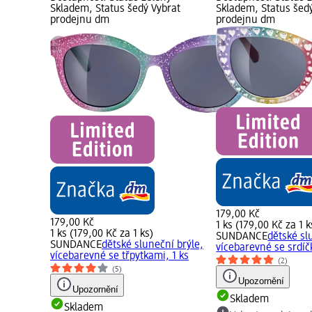
Skladem, Status šedý Vybrat
Skladem, Status šed
prodejnu dm
prodejnu dm
179,00 Kč
179,00 Kč
1 ks (179,00 Kč za 1 k
1 ks (179,00 Kč za 1 ks)
SUNDANCE
dětské sl
SUNDANCE
dětské sluneční brýle,
vícebarevné se srdíčk
vícebarevné se třpytkami, 1 ks
(2)
(5)
Upozornění
Upozornění
Skladem
Skladem