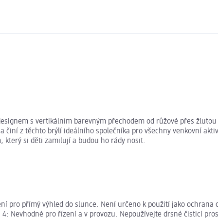
signem s vertikálním barevným přechodem od růžové přes žlutou až
a činí z těchto brýlí ideálního společníka pro všechny venkovní ak
který si děti zamilují a budou ho rády nosit.
ení pro přímý výhled do slunce. Není určeno k použití jako ochrana o
 4: Nevhodné pro řízení a v provozu. Nepoužívejte drsné čisticí pros