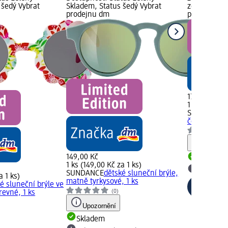
 šedý Vybrat
Skladem, Status šedý Vybrat
zelený Skla
prodejnu dm
prodejnu d
179,00 Kč
1 ks (179,00
SUNDANCE
červené s m
Upozorn
149,00 Kč
Skladem
1 ks (149,00 Kč za 1 ks)
Vybrat p
SUNDANCE
dětské sluneční brýle,
a 1 ks)
matně tyrkysové, 1 ks
é sluneční brýle ve
(0)
revné, 1 ks
Upozornění
Skladem