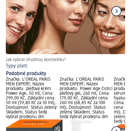
Jak vybrat vhodnou kosmetiku?
Ja
Typy pleti
Ma
Podobné produkty
Značka: L'ORÉAL PARiS
Značka: L'ORÉAL PARiS
Značka: 
MEN EXPERT; Název
MEN EXPERT; Název
MEN EXP
produktu: pleťový krém
produktu: Power Age čisticí
produktu
Power Age, 50 ml; Cena:
pleťový gel, 260 ml; Cena:
sérum na
299,00 Kč; Základní cena:
179,00 Kč; Základní cena:
hyaluron
50 ml (59,80 Kč za 10 ml);
260 ml (68,85 Kč za 100
Cena: 39
Dostupnost: Status zelený
ml); Dostupnost: Status
cena: 30 
Skladem, Status šedý
zelený Skladem, Status
ml); Dos
Vybrat prodejnu dm
šedý Vybrat prodejnu dm
zelený S
šedý Vyb