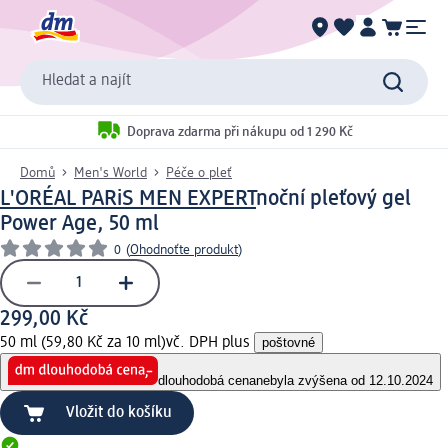
Hledat a najít
Doprava zdarma při nákupu od 1 290 Kč
Domů
Men's World
Péče o pleť
L'ORÉAL PARiS MEN EXPERT
noční pleťový gel
Power Age, 50 ml
0
(
Ohodnoťte produkt
)
299,00 Kč
50 ml (59,80 Kč za 10 ml)
vč. DPH plus
poštovné
dlouhodobá cena
nebyla zvýšena od 12.10.2024
Vložit do košíku