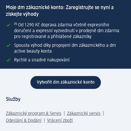
Moje dm zákaznické konto: Zaregistrujte se nyní a
získejte výhody
⁽¹⁾ Od 1 290 Kč doprava zdarma včetně expresního
doručení a expresní vyzvednutí v prodejně dm zdarma
pro registrované a přihlášené zákazníky
Spousta výhod díky propojení dm zákaznického a dm
active beauty konta
Rychlé a snadné nakupování
Vytvořit dm zákaznické konto
Služby
Zákaznický program & Servis
Zákaznický servis
Odeslání & Dodání
Vrácení zboží