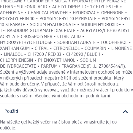
TRIDECANE • CARBOMER • SILICA • HYDROXYETHYLPIPERAZINE
ETHANE SULFONIC ACID • ACETYL DIPEPTIDE-1 CETYL ESTER •
ADENOSINE • CHARCOAL POWDER • HYDROXYACETOPHENONE •
POLYGLYCERIN-10 • POLYGLYCERYL-10 MYRISTATE • POLYGLYCERYL-
10 STEARATE • SODIUM HYALURONATE • SODIUM HYDROXIDE •
TETRASODIUM GLUTAMATE DIACETATE • ACRYLATES/C10-30 ALKYL
ACRYLATE CROSSPOLYMER • CITRIC ACID •
HYDROXYETHYLCELLULOSE • SORBITAN LAURATE • TOCOPHEROL •
XANTHAN GUM • CITRAL • CITRONELLOL • COUMARIN • LIMONENE
• LINALOOL • CI 17200 / RED 33 • CI 42090 / BLUE 1 •
CHLORPHENESIN • PHENOXYETHANOL • SODIUM
DEHYDROACETATE • PARFUM / FRAGRANCE (F.I.L. Z70045444/1).
Složení a výživové údaje uvedené v internetovém obchodě se může
v některých případech nepatrně lišit od složení produktu, který
Vám bude doručený. V případě, že Vám odlišnosti nebudou z
jakýchkoliv důvodů vyhovovat, využijte možnosti vrácení produktu v
souladu s našimi Všeobecnými obchodními podmínkami.
Použití
Nanášejte gel každý večer na čistou pleť a vmasírujte jej do
obličeje.