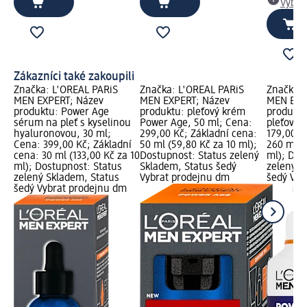
Vybra
Zákazníci také zakoupili
Značka: L'ORÉAL PARiS
Značka: L'ORÉAL PARiS
Značka: 
MEN EXPERT; Název
MEN EXPERT; Název
MEN EXP
produktu: Power Age
produktu: pleťový krém
produktu
sérum na pleť s kyselinou
Power Age, 50 ml; Cena:
pleťový 
hyaluronovou, 30 ml;
299,00 Kč; Základní cena:
179,00 K
Cena: 399,00 Kč; Základní
50 ml (59,80 Kč za 10 ml);
260 ml (
cena: 30 ml (133,00 Kč za 10
Dostupnost: Status zelený
ml); Dos
ml); Dostupnost: Status
Skladem, Status šedý
zelený S
zelený Skladem, Status
Vybrat prodejnu dm
šedý Vyb
šedý Vybrat prodejnu dm