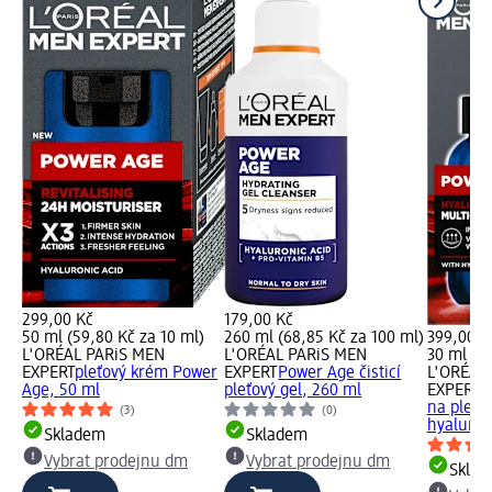
299,00 Kč
179,00 Kč
50 ml (59,80 Kč za 10 ml)
260 ml (68,85 Kč za 100 ml)
399,00 K
L'ORÉAL PARiS MEN
L'ORÉAL PARiS MEN
30 ml (13
EXPERT
pleťový krém Power
EXPERT
Power Age čisticí
L'ORÉAL
Age, 50 ml
pleťový gel, 260 ml
EXPERT
P
na pleť s
(3)
(0)
hyaluron
Skladem
Skladem
Vybrat prodejnu dm
Vybrat prodejnu dm
Skla