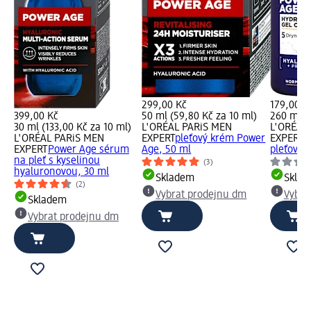
299,00 Kč
179,00 K
399,00 Kč
50 ml (59,80 Kč za 10 ml)
260 ml (
30 ml (133,00 Kč za 10 ml)
L'ORÉAL PARiS MEN
L'ORÉAL
L'ORÉAL PARiS MEN
EXPERT
pleťový krém Power
EXPERT
P
EXPERT
Power Age sérum
Age, 50 ml
pleťový g
na pleť s kyselinou
(3)
hyaluronovou, 30 ml
Skladem
Skla
(2)
Vybrat prodejnu dm
Vybra
Skladem
Vybrat prodejnu dm