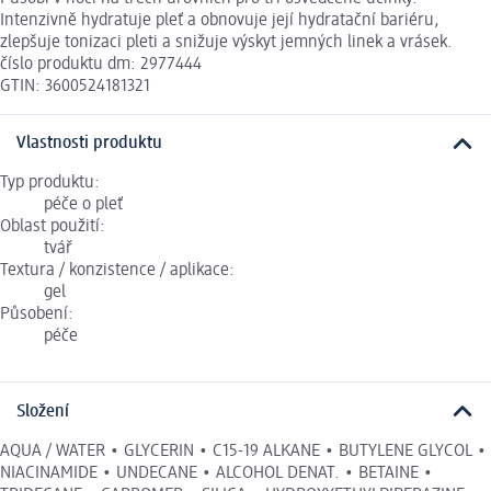
Intenzivně hydratuje pleť a obnovuje její hydratační bariéru,
zlepšuje tonizaci pleti a snižuje výskyt jemných linek a vrásek.
číslo produktu dm: 2977444
GTIN: 3600524181321
Vlastnosti produktu
Typ produktu:
péče o pleť
Oblast použití:
tvář
Textura / konzistence / aplikace:
gel
Působení:
péče
Složení
AQUA / WATER • GLYCERIN • C15-19 ALKANE • BUTYLENE GLYCOL •
NIACINAMIDE • UNDECANE • ALCOHOL DENAT. • BETAINE •