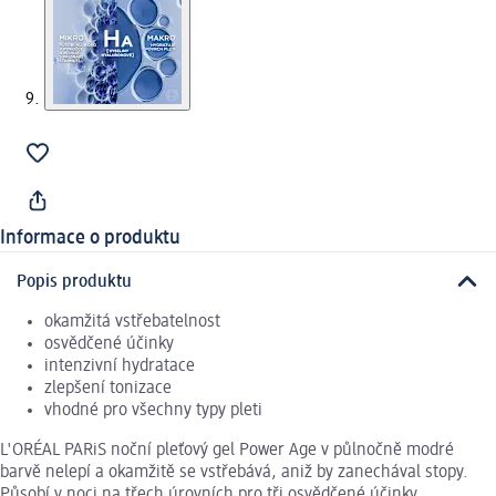
Informace o produktu
Popis produktu
okamžitá vstřebatelnost
osvědčené účinky
intenzivní hydratace
zlepšení tonizace
vhodné pro všechny typy pleti
L'ORÉAL PARiS noční pleťový gel Power Age v půlnočně modré
barvě nelepí a okamžitě se vstřebává, aniž by zanechával stopy.
Působí v noci na třech úrovních pro tři osvědčené účinky.