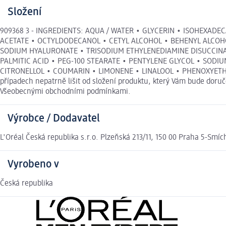
Složení
909368 3 - INGREDIENTS: AQUA / WATER • GLYCERIN • ISOHEXAD
ACETATE • OCTYLDODECANOL • CETYL ALCOHOL • BEHENYL ALCOHO
SODIUM HYALURONATE • TRISODIUM ETHYLENEDIAMINE DISUCCINAT
PALMITIC ACID • PEG-100 STEARATE • PENTYLENE GLYCOL • SODI
CITRONELLOL • COUMARIN • LIMONENE • LINALOOL • PHENOXYETHANOL
případech nepatrně lišit od složení produktu, který Vám bude doruč
Všeobecnými obchodními podmínkami.
Výrobce / Dodavatel
L'Oréal Česká republika s.r.o. Plzeňská 213/11, 150 00 Praha 5-Smíc
Vyrobeno v
Česká republika