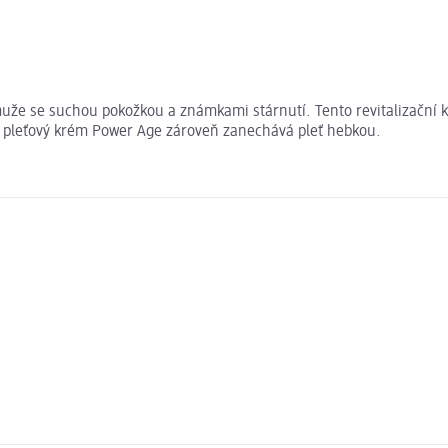
že se suchou pokožkou a známkami stárnutí. Tento revitalizační kré
RiS pleťový krém Power Age zároveň zanechává pleť hebkou.