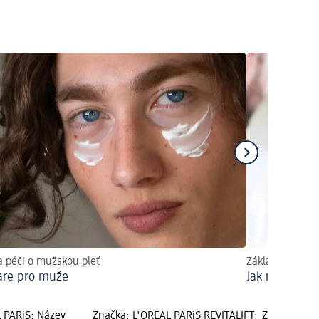
a péči o mužskou pleť
Základní péče 
are pro muže
Jak na to?
 PARiS; Název
Značka: L'ORÉAL PARiS REVITALIFT;
Značka: L'O