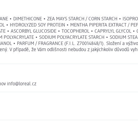
ECANE • DIMETHICONE • ZEA MAYS STARCH / CORN STARCH • ISOPR
L • HYDROLYZED SOY PROTEIN • MENTHA PIPERITA EXTRACT / PEP
E • ASCORBYL GLUCOSIDE • TOCOPHEROL • CAPRYLYL GLYCOL • C
UM POLYACRYLATE • SODIUM POLYACRYLATE STARCH • SODIUM STEA
 • PARFUM / FRAGRANCE (F.I.L. Z70014848/1). Složení a výživov
ený. V případě, že Vám odlišnosti nebudou z jakýchkoliv důvodů vyh
hov info@loreal.cz