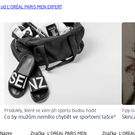
y od L'ORÉAL PARiS MEN EXPERT
Produkty, které se vám při sportu budou hodit
Tipy n
Co by mužům nemělo chybět ve sportovní tašce?
Skinc
 Název
Značka: L'ORÉAL PARiS MEN
Značka: L'ORÉAL