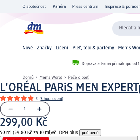
O společnosti
Kariéra
Press centrum
Inspirace & poraden
Hledat a n
Nově
Značky
Líčení
Pleť, tělo & parfémy
Men's Wor
Doprava zdarma při nákupu od 1
Domů
Men's World
Péče o pleť
L'ORÉAL PARiS MEN EXPERT
5
(
3 hodnocení
)
299,00 Kč
50 ml (59,80 Kč za 10 ml)
vč. DPH plus
poštovné