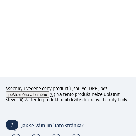
Všechny uvedené ceny produktů jsou vč. DPH, bez
poštovného a balného
(§) Na tento produkt nelze uplatnit
slevu.
(#) Za tento produkt neobdržíte dm active beauty body.
Jak se Vám líbí tato stránka?