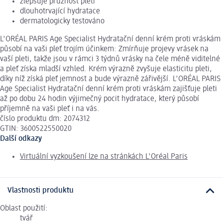
zlepšuje pružnost pleti
dlouhotrvající hydratace
dermatologicky testováno
L'ORÉAL PARIS Age Specialist Hydratační denní krém proti vráskám
působí na vaši pleť trojím účinkem: Zmírňuje projevy vrásek na
vaší pleti, takže jsou v rámci 3 týdnů vrásky na čele méně viditelné
a pleť získa mladší vzhled. Krém výrazně zvyšuje elasticitu pleti,
díky níž získá pleť jemnost a bude výrazně zářivější. L'ORÉAL PARIS
Age Specialist Hydratační denní krém proti vráskám zajišťuje pleti
až po dobu 24 hodin výjimečný pocit hydratace, který působí
příjemně na vaši pleť i na vás.
číslo produktu dm: 2074312
GTIN: 3600522550020
Další odkazy
Virtuální vyzkoušení lze na stránkách L'Oréal Paris
Vlastnosti produktu
Oblast použití:
tvář