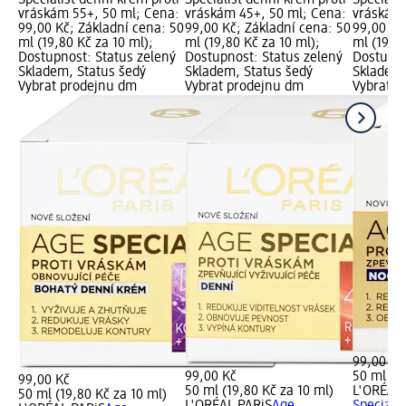
vráskám 55+, 50 ml; Cena:
vráskám 45+, 50 ml; Cena:
vráskám 
99,00 Kč; Základní cena: 50
99,00 Kč; Základní cena: 50
99,00 Kč
ml (19,80 Kč za 10 ml);
ml (19,80 Kč za 10 ml);
ml (19,80
Dostupnost: Status zelený
Dostupnost: Status zelený
Dostupno
Skladem, Status šedý
Skladem, Status šedý
Skladem,
Vybrat prodejnu dm
Vybrat prodejnu dm
Vybrat p
99,00 Kč
99,00 Kč
50 ml (19
99,00 Kč
50 ml (19,80 Kč za 10 ml)
L'ORÉAL 
50 ml (19,80 Kč za 10 ml)
L'ORÉAL PARiS
Age
Specialis