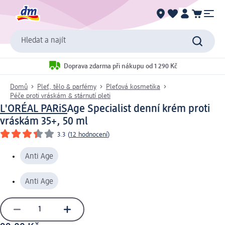
Hledat a najít
Doprava zdarma při nákupu od 1 290 Kč
Domů
Pleť, tělo & parfémy
Pleťová kosmetika
Péče proti vráskám & stárnutí pleti
L'ORÉAL PARiS
Age Specialist denní krém proti
vráskám 35+, 50 ml
3.3
(
12 hodnocení
)
Anti Age
Anti Age