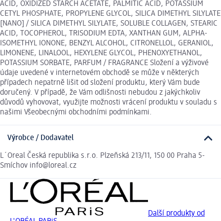
ACID, OXIDIZED STARCH ACETATE, PALMITIC ACID, POTASSIUM
CETYL PHOSPHATE, PROPYLENE GLYCOL, SILICA DIMETHYL SILYLATE
[NANO] / SILICA DIMETHYL SILYLATE, SOLUBLE COLLAGEN, STEARIC
ACID, TOCOPHEROL, TRISODIUM EDTA, XANTHAN GUM, ALPHA-
ISOMETHYL IONONE, BENZYL ALCOHOL, CITRONELLOL, GERANIOL,
LIMONENE, LINALOOL, HEXYLENE GLYCOL, PHENOXYETHANOL,
POTASSIUM SORBATE, PARFUM / FRAGRANCE Složení a výživové
údaje uvedené v internetovém obchodě se může v některých
případech nepatrně lišit od složení produktu, který Vám bude
doručený. V případě, že Vám odlišnosti nebudou z jakýchkoliv
důvodů vyhovovat, využijte možnosti vrácení produktu v souladu s
našimi Všeobecnými obchodními podmínkami.
Výrobce / Dodavatel
L´Oreal Česká republika s.r.o. Plzeňská 213/11, 150 00 Praha 5-
Smíchov info@loreal.cz
Další produkty od