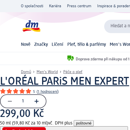
O společnosti
Kariéra
Press centrum
Inspirace & poraden
Hledat a n
Nově
Značky
Líčení
Pleť, tělo & parfémy
Men's Wor
Doprava zdarma při nákupu od 1
Domů
Men's World
Péče o pleť
L'ORÉAL PARiS MEN EXPERT
5
(
1 hodnocení
)
299,00 Kč
50 ml (59,80 Kč za 10 ml)
vč. DPH plus
poštovné