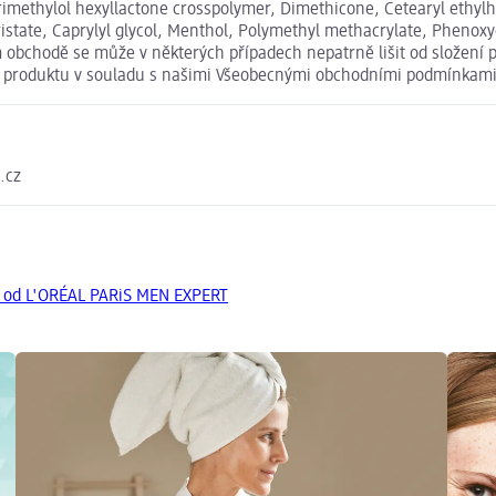
rimethylol hexyllactone crosspolymer, Dimethicone, Cetearyl ethyl
istate, Caprylyl glycol, Menthol, Polymethyl methacrylate, Phenoxye
obchodě se může v některých případech nepatrně lišit od složení p
ní produktu v souladu s našimi Všeobecnými obchodními podmínkami
.cz
y od L'ORÉAL PARiS MEN EXPERT