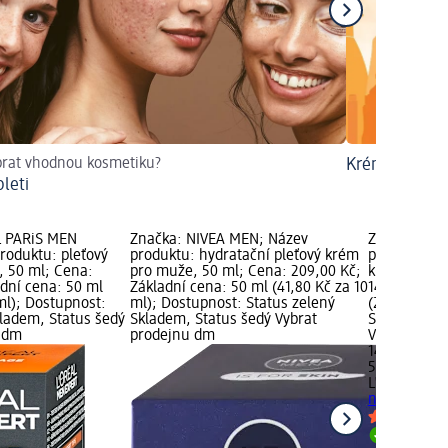
brat vhodnou kosmetiku?
Krémy na obl
leti
L PARiS MEN
Značka: NIVEA MEN; Název
Značka: L'O
roduktu: pleťový
produktu: hydratační pleťový krém
produktu: H
 50 ml; Cena:
pro muže, 50 ml; Cena: 209,00 Kč;
krém hydrat
adní cena: 50 ml
Základní cena: 50 ml (41,80 Kč za 10
149,00 Kč; 
ml); Dostupnost:
ml); Dostupnost: Status zelený
(29,80 Kč z
kladem, Status šedý
Skladem, Status šedý Vybrat
Status zele
u dm
prodejnu dm
Vybrat pro
149,00 Kč
50 ml (29,80
L'ORÉAL PA
noční krém 
Skladem