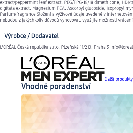
extract/peppermint leaf extract, PEG/PPG-18/18 dimethicone, HDI/t
digitata extract, Magnesium PCA, Ascorbyl glucoside, Isopropyl myr
Parfum/fragrance Složení a výživové údaje uvedené v internetovém 
nebudou z jakýchkoliv důvodů vyhovovat, využijte možnosti vráce
Výrobce / Dodavatel
L'ORÉAL Česká republika s.r.o. Plzeňská 11/213, Praha 5 info@loreal
Další produkt
Vhodné poradenství