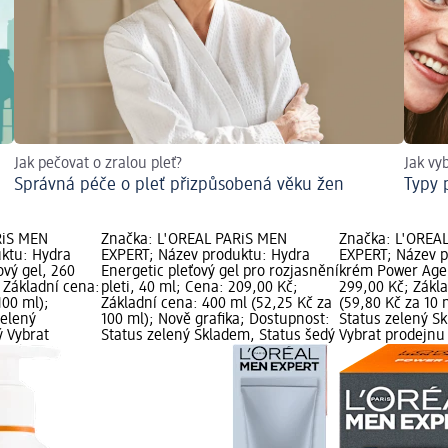
Jak pečovat o zralou pleť?
Jak vy
Správná péče o pleť přizpůsobená věku žen
Typy p
RiS MEN
Značka: L'ORÉAL PARiS MEN
Značka: L'ORÉA
ktu: Hydra
EXPERT; Název produktu: Hydra
EXPERT; Název p
ťový gel, 260
Energetic pleťový gel pro rozjasnění
krém Power Age,
 Základní cena:
pleti, 40 ml; Cena: 209,00 Kč;
299,00 Kč; Zákl
100 ml);
Základní cena: 400 ml (52,25 Kč za
(59,80 Kč za 10 
zelený
100 ml); Nově grafika; Dostupnost:
Status zelený S
ý Vybrat
Status zelený Skladem, Status šedý
Vybrat prodejn