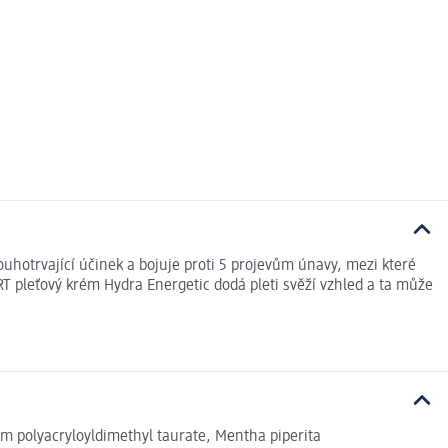
hotrvající účinek a bojuje proti 5 projevům únavy, mezi které
RT pleťový krém Hydra Energetic dodá pleti svěží vzhled a ta může
 polyacryloyldimethyl taurate, Mentha piperita