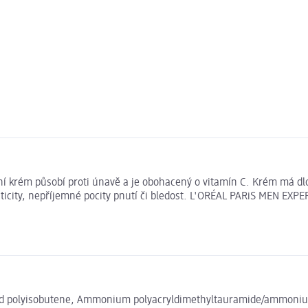
 krém působí proti únavě a je obohacený o vitamín C. Krém má dlou
sticity, nepříjemné pocity pnutí či bledost. L'ORÉAL PARiS MEN EXPE
ted polyisobutene, Ammonium polyacryldimethyltauramide/ammonium