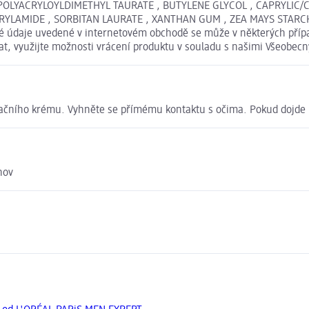
YACRYLOYLDIMETHYL TAURATE , BUTYLENE GLYCOL , CAPRYLIC/CAPR
YLAMIDE , SORBITAN LAURATE , XANTHAN GUM , ZEA MAYS STARCH /
vé údaje uvedené v internetovém obchodě se může v některých přípa
vat, využijte možnosti vrácení produktu v souladu s našimi Všeob
tačního krému. Vyhněte se přímému kontaktu s očima. Pokud dojde 
hov