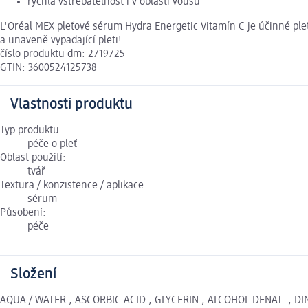
rychlá vstřebatelnost i v oblasti vousů
L'Oréal MEX pleťové sérum Hydra Energetic Vitamín C je účinné pl
a unaveně vypadající pleti!
číslo produktu dm: 2719725
GTIN: 3600524125738
Vlastnosti produktu
Typ produktu:
péče o pleť
Oblast použití:
tvář
Textura / konzistence / aplikace:
sérum
Působení:
péče
Složení
AQUA / WATER , ASCORBIC ACID , GLYCERIN , ALCOHOL DENAT. , 