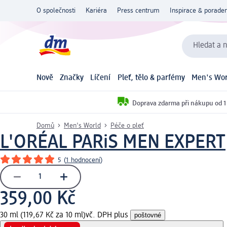
O společnosti
Kariéra
Press centrum
Inspirace & poraden
Hledat a n
Nově
Značky
Líčení
Pleť, tělo & parfémy
Men's Wor
Doprava zdarma při nákupu od 1
Domů
Men's World
Péče o pleť
L'ORÉAL PARiS MEN EXPERT
5
(
1 hodnocení
)
359,00 Kč
30 ml (119,67 Kč za 10 ml)
vč. DPH plus
poštovné