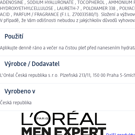
ADENOSINE , SODIUM HYALURONATE , TOCOPHEROL , AMMONIUM POL
HYDROXYETHYLCELLULOSE , LAURETH-7 , POLOXAMER 338 , POLYACR
ACID , PARFUM / FRAGRANCE (F.I.L. Z70033580/1). Složení a výživo
V případě, že Vám odlišnosti nebudou z jakýchkoliv důvodů vyhovo
Použití
Aplikujte denně ráno a večer na čistou pleť před nanesením hydra
Výrobce / Dodavatel
L'Oréal Česká republika s.r.o. Plzeňská 213/11, 150 00 Praha 5-Smíc
Vyrobeno v
Česká republika