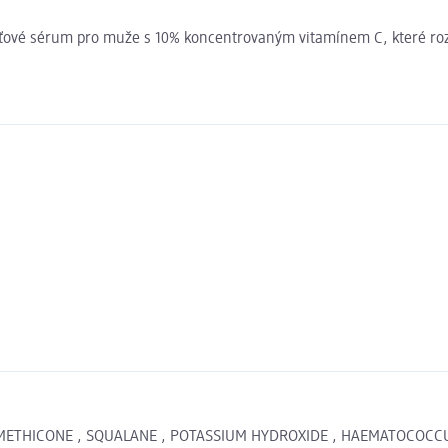
eťové sérum pro muže s 10% koncentrovaným vitamínem C, které roz
DIMETHICONE , SQUALANE , POTASSIUM HYDROXIDE , HAEMATOCOCCUS