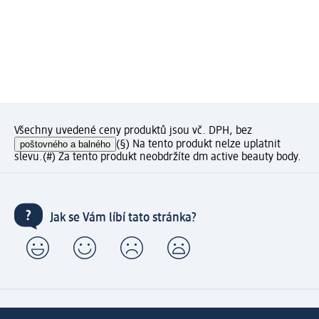
Všechny uvedené ceny produktů jsou vč. DPH, bez
poštovného a balného
(§) Na tento produkt nelze uplatnit
slevu.
(#) Za tento produkt neobdržíte dm active beauty body.
Jak se Vám líbí tato stránka?