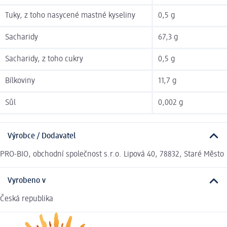
Tuky, z toho nasycené mastné kyseliny
0,5 g
Sacharidy
67,3 g
Sacharidy, z toho cukry
0,5 g
Bílkoviny
11,7 g
Sůl
0,002 g
Výrobce / Dodavatel
PRO-BIO, obchodní společnost s.r.o. Lipová 40, 78832, Staré Město
Vyrobeno v
Česká republika