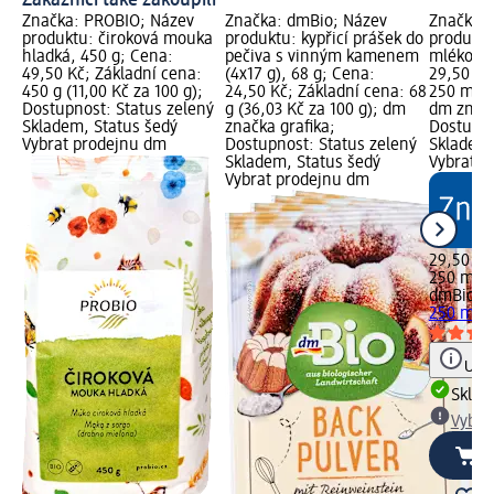
Značka: PROBIO; Název
Značka: dmBio; Název
Značka: 
produktu: čiroková mouka
produktu: kypřicí prášek do
produktu
hladká, 450 g; Cena:
pečiva s vinným kamenem
mléko, 2
49,50 Kč; Základní cena:
(4x17 g), 68 g; Cena:
29,50 Kč
450 g (11,00 Kč za 100 g);
24,50 Kč; Základní cena: 68
250 ml (1
Dostupnost: Status zelený
g (36,03 Kč za 100 g); dm
dm značk
Skladem, Status šedý
značka grafika;
Dostupno
Vybrat prodejnu dm
Dostupnost: Status zelený
Skladem,
Skladem, Status šedý
Vybrat p
Vybrat prodejnu dm
29,50 Kč
250 ml (1
dmBio
bi
250 ml
Upoz
Skla
Vybra