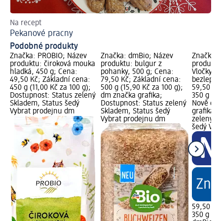
Na recept
Na
Pekanové pracny
Li
Podobné produkty
Značka: PROBIO; Název
Značka: dmBio; Název
Značka: 
produktu: čiroková mouka
produktu: bulgur z
produktu
hladká, 450 g; Cena:
pohanky, 500 g; Cena:
Vločky c
49,50 Kč; Základní cena:
79,50 Kč; Základní cena:
bezlepko
450 g (11,00 Kč za 100 g);
500 g (15,90 Kč za 100 g);
59,50 Kč
Dostupnost: Status zelený
dm značka grafika;
350 g (17
Skladem, Status šedý
Dostupnost: Status zelený
Nově gra
Vybrat prodejnu dm
Skladem, Status šedý
grafika;
Vybrat prodejnu dm
zelený S
šedý Vyb
59,50 Kč
350 g (17