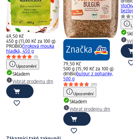
dmBio
Bi
Vločky c
bezlepko
Upoz
Skla
49,50 Kč
450 g (11,00 Kč za 100 g)
Vybra
PROBIO
čiroková mouka
hladká, 450 g
(3)
79,50 Kč
Upozornění
500 g (15,90 Kč za 100 g)
dmBio
bulgur z pohanky,
Skladem
500 g
Vybrat prodejnu dm
(33)
Upozornění
Skladem
Vybrat prodejnu dm
Zákazníci také zakoupili