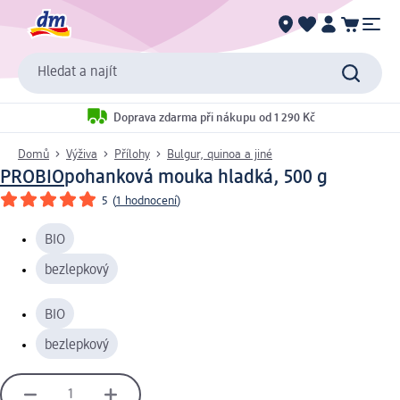
Hledat a najít
Doprava zdarma při nákupu od 1 290 Kč
Domů
Výživa
Přílohy
Bulgur, quinoa a jiné
PROBIO
pohanková mouka hladká, 500 g
5
(
1 hodnocení
)
BIO
bezlepkový
BIO
bezlepkový