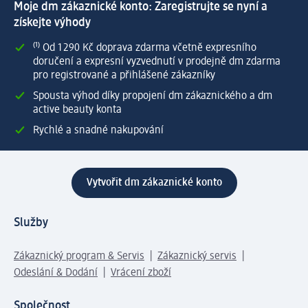
Moje dm zákaznické konto: Zaregistrujte se nyní a
získejte výhody
⁽¹⁾ Od 1 290 Kč doprava zdarma včetně expresního
doručení a expresní vyzvednutí v prodejně dm zdarma
pro registrované a přihlášené zákazníky
Spousta výhod díky propojení dm zákaznického a dm
active beauty konta
Rychlé a snadné nakupování
Vytvořit dm zákaznické konto
Služby
Zákaznický program & Servis
Zákaznický servis
Odeslání & Dodání
Vrácení zboží
Společnost