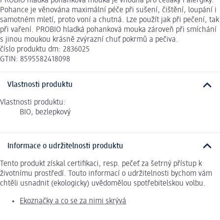
PROBIO hladká pohanková mouka je vhodná pro celiaky i alergiky.
Pohance je věnována maximální péče při sušení, čištění, loupání i
samotném mletí, proto voní a chutná. Lze použít jak při pečení, tak
při vaření. PROBIO hladká pohanková mouka zároveň při smíchání
s jinou moukou krásně zvýrazní chuť pokrmů a pečiva.
číslo produktu dm: 2836025
GTIN: 8595582418098
Vlastnosti produktu
Vlastnosti produktu:
BIO, bezlepkový
Informace o udržitelnosti produktu
Tento produkt získal certifikaci, resp. pečeť za šetrný přístup k
životnímu prostředí. Touto informací o udržitelnosti bychom vám
chtěli usnadnit (ekologicky) uvědomělou spotřebitelskou volbu.
Ekoznačky a co se za nimi skrývá