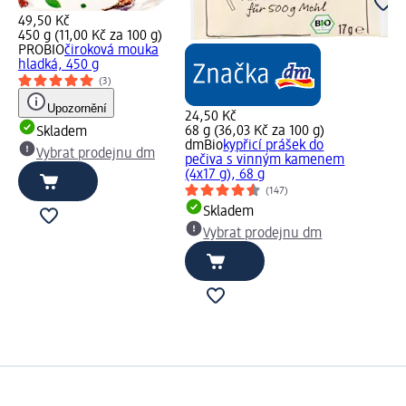
49,50 Kč
450 g (11,00 Kč za 100 g)
PROBIO
čiroková mouka
hladká, 450 g
(3)
Upozornění
24,50 Kč
68 g (36,03 Kč za 100 g)
Skladem
dmBio
kypřicí prášek do
Vybrat prodejnu dm
pečiva s vinným kamenem
(4x17 g), 68 g
(147)
Skladem
Vybrat prodejnu dm