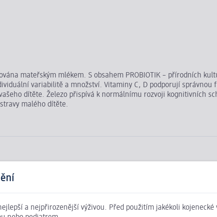
pirována mateřským mlékem. S obsahem PROBIOTIK – přírodních kult
ividuální variabilitě a množství. Vitaminy C, D podporují správnou
vašeho dítěte. Železo přispívá k normálnímu rozvoji kognitivních s
stravy malého dítěte.
ění
 nejlepší a nejpřirozenější výživou. Před použitím jakékoli kojenecké