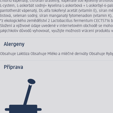
chlorid vápenatý, citronan draselný, vápenaté soli kyseliny orthofos
L-cystein, L-askorbát sodný+ kyselina L-askorbová + L-askorbyl-6-p
pantothenát vápenatý, DL-alfa tokoferyl acetát (vitamín E), síran mě
listová, selenan sodný, síran manganatý fytomenadion (vitamin K), 
*z ekologického zemědělství 2 Lactobacillus fermentum CECT5716 be
Složení a výživové údaje uvedené v internetovém obchodě se mohou 
jakýchkoliv důvodů vyhovovat, využijte možnosti vrácení produkt
Alergeny
Obsahuje Laktóza Obsahuje Mléko a mléčné deriváty Obsahuje Ryby 
Příprava