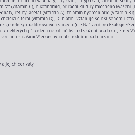
forečné, uhličitan vápenatý, L-tyrozin, L-tryptofan, citronan sodný, 
almitát (vitamín C), nikotinamid, přírodní kultury mléčného kvašení
ďnatý, retinyl acetát (vitamin A), thiamin hydrochlorid (vitamin B1)
cholekalciferol (vitamin D), D- biotin. Vztahuje se k sušenému stav
z geneticky modifikovaných surovin (dle Nařízení pro Ekologické z
v některých případech nepatrně lišit od složení produktu, který V
u v souladu s našimi Všeobecnými obchodními podmínkami.
a jejich deriváty