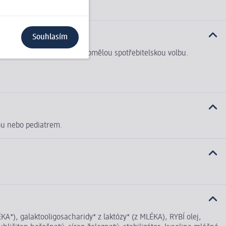
Souhlasím
i usnadnit (ekologicky) uvědomělou spotřebitelskou volbu.
kou nebo pediatrem.
*), galaktooligosacharidy* z laktózy* (z MLÉKA), RYBÍ olej,