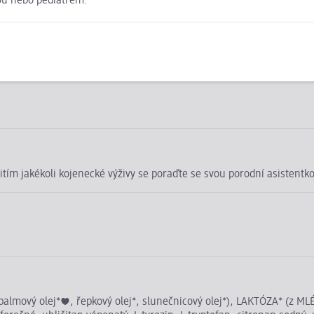
ou nebo pediatrem.
ivotnímu prostředí. Touto informací o udržitelnosti bychom vám chtěl
užitím jakékoli kojenecké výživy se poraďte se svou porodní asistent
mový olej*❤, řepkový olej*, slunečnicový olej*), LAKTÓZA* (z MLÉKA