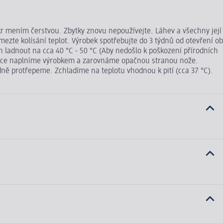
kr mením čerstvou. Zbytky znovu nepoužívejte. Láhev a všechny její
ezte kolísání teplot. Výrobek spotřebujte do 3 týdnů od otevření ob
 ladnout na cca 40 °C - 50 °C (Aby nedošlo k poškození přírodních
 lehce naplníme výrobkem a zarovnáme opačnou stranou nože.
ě protřepeme. Zchladíme na teplotu vhodnou k pití (cca 37 °C).