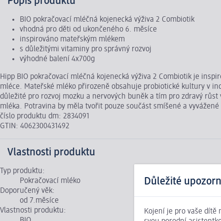
Popis produktu
BIO pokračovací mléčná kojenecká výživa 2 Combiotik
vhodná pro děti od ukončeného 6. měsíce
inspirováno mateřským mlékem
s důležitými vitaminy pro správný rozvoj
výhodné balení 4x700g
Hipp BIO pokračovací mléčná kojenecká výživa 2 Combiotik je ins
mléce. Mateřské mléko přirozeně obsahuje probiotické kultury v ind
důležité pro rozvoj mozku a nervových buněk a tím pro zdravý růst 
mléka. Potravina by měla tvořit pouze součást smíšené a vyvážené 
číslo produktu dm: 2834091
GTIN: 4062300431492
Vlastnosti produktu
Typ produktu:
Důležité upozorn
Pokračovací mléko
Doporučený věk:
od 7.měsíce
Vlastnosti produktu:
Kojení je pro vaše dítě
BIO