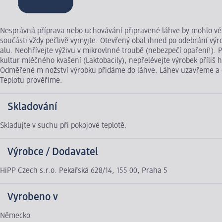
Nesprávná příprava nebo uchovávání připravené láhve by mohlo vést
součásti vždy pečlivě vymyjte. Otevřený obal ihned po odebrání výro
alu. Neohřívejte výživu v mikrovlnné troubě (nebezpečí opaření!).
kultur mléčného kvašení (Laktobacily), nepřelévejte výrobek příl
Odměřené m nožství výrobku přidáme do láhve. Láhev uzavřeme a dů
Teplotu prověříme.
Skladování
Skladujte v suchu při pokojové teplotě.
Výrobce / Dodavatel
HiPP Czech s.r.o. Pekařská 628/14, 155 00, Praha 5
Vyrobeno v
Německo