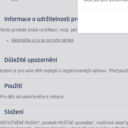
svou porodní asistentk
Informace o udržitelnosti produktu
Tento produkt získal certifikaci, resp. pečeť za šetrný přístup k ž
Ekoznačky a co se za nimi skrývá
Důležité upozornění
Kojení je pro vaše dítě nejlepší a nejpřirozenější výživou. Před po
Použití
Pro děti od ukončeného 6.měsíce.
Složení
ODTUČNĚNÉ MLÉKO*, produkt MLÉČNÉ syrovátky*, rostlinné oleje*(pal