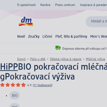
O společnosti
Kariéra
Press centrum
Inspirace & poraden
Hledat a n
Nově
Značky
Líčení
Pleť, tělo & parfémy
Men's Wor
Doprava zdarma při nákupu od 1
Domů
Péče o dítě
Dětská výživa & nápoje
Mléčná výživa
HiPP
BIO pokračovací mléčná
g
Pokračovací výživa
4.9
(
11 hodnocení
)
BIO