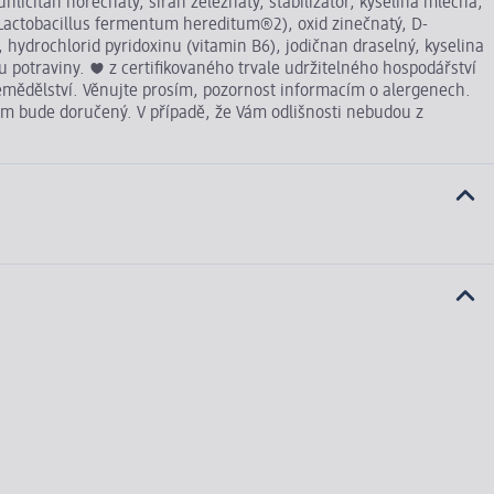
uhličitan hořečnatý, síran železnatý, stabilizátor, kyselina mléčná,
 (Lactobacillus fermentum hereditum®2), oxid zinečnatý, D-
, hydrochlorid pyridoxinu (vitamin B6), jodičnan draselný, kyselina
u potraviny. ❤ z certifikovaného trvale udržitelného hospodářství
emědělství. Věnujte prosím, pozornost informacím o alergenech.
ám bude doručený. V případě, že Vám odlišnosti nebudou z