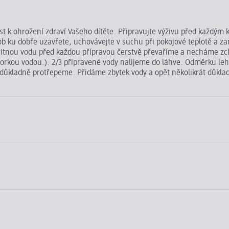
 k ohrožení zdraví Vašeho dítěte. Připravujte výživu před každým 
b ku dobře uzavřete, uchovávejte v suchu při pokojové teplotě a zam
 Pitnou vodu před každou přípravou čerstvě převaříme a necháme zch
iš horkou vodou.). 2/3 připravené vody nalijeme do láhve. Odměrku
kladně protřepeme. Přidáme zbytek vody a opět několikrát důkladn