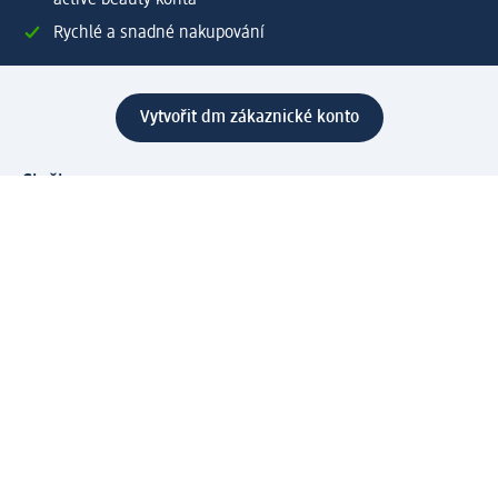
Rychlé a snadné nakupování
Vytvořit dm zákaznické konto
Služby
Zákaznický program & Servis
Zákaznický servis
Odeslání & Dodání
Vrácení zboží
Společnost
O společnosti
Společenská odpovědnost
Kariéra
Press centrum
Svět dm