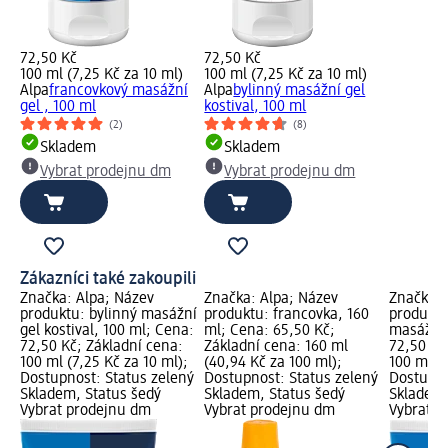
72,50 Kč
72,50 Kč
100 ml (7,25 Kč za 10 ml)
100 ml (7,25 Kč za 10 ml)
Alpa
francovkový masážní
Alpa
bylinný masážní gel
gel , 100 ml
kostival, 100 ml
(2)
(8)
Skladem
Skladem
Vybrat prodejnu dm
Vybrat prodejnu dm
Zákazníci také zakoupili
Značka: Alpa; Název
Značka: Alpa; Název
Značka: 
produktu: bylinný masážní
produktu: francovka, 160
produktu
gel kostival, 100 ml; Cena:
ml; Cena: 65,50 Kč;
masážní 
72,50 Kč; Základní cena:
Základní cena: 160 ml
72,50 Kč
100 ml (7,25 Kč za 10 ml);
(40,94 Kč za 100 ml);
100 ml (7
Dostupnost: Status zelený
Dostupnost: Status zelený
Dostupno
Skladem, Status šedý
Skladem, Status šedý
Skladem,
Vybrat prodejnu dm
Vybrat prodejnu dm
Vybrat p