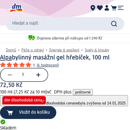
Hledat a najít
Doprava zdarma při nákupu od 1 290 Kč
Domů
Péče o zdraví
Energie & posílení
Svaly & klouby
Alpa
bylinný masážní gel hřebíček, 100 ml
5
(
6 hodnocení
)
72,50 Kč
100 ml (7,25 Kč za 10 ml)
vč. DPH plus
poštovné
dlouhodobá cena
nebyla zvýšena od 14.01.2025
Vložit do košíku
Skladem