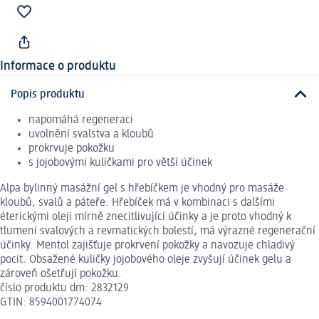
Informace o produktu
Popis produktu
napomáhá regeneraci
uvolnění svalstva a kloubů
prokrvuje pokožku
s jojobovými kuličkami pro větší účinek
Alpa bylinný masážní gel s hřebíčkem je vhodný pro masáže
kloubů, svalů a páteře. Hřebíček má v kombinaci s dalšími
éterickými oleji mírně znecitlivující účinky a je proto vhodný k
tlumení svalových a revmatických bolestí, má výrazné regenerační
účinky. Mentol zajišťuje prokrvení pokožky a navozuje chladivý
pocit. Obsažené kuličky jojobového oleje zvyšují účinek gelu a
zároveň ošetřují pokožku.
číslo produktu dm: 2832129
GTIN: 8594001774074