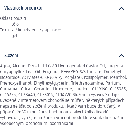
Vlastnosti produktu
Oblast použití:
tělo
Textura / konzistence / aplikace:
gel
Složení
Aqua, Alcohol Denat., PEG-40 Hydrogenated Castor Oil, Eugenia
Caryophyllus Leaf Oil, Eugenol, PEG/PPG-8/3 Laurate, Dimethyl
Isosorbide, Acrylates/C10-30 Alkyl Acrylate Crosspolymer, Menthol,
Phenoxyethanol, Ethylhexylglycerin, Triethanolamine, Parfum,
Cinnamal, Citral, Geraniol, Limonene, Linalool, CI 19140, CI 15985,
CI 16255, CI 28440, CI 73015, CI 14720 Složení a výživové údaje
uvedené v internetovém obchodě se může v některých případech
nepatrně lišit od složení produktu, který Vám bude doručený. V
případě, že Vám odlišnosti nebudou z jakýchkoliv důvodů
vyhovovat, využijte možnosti vrácení produktu v souladu s našimi
Všeobecnými obchodními podmínkami.