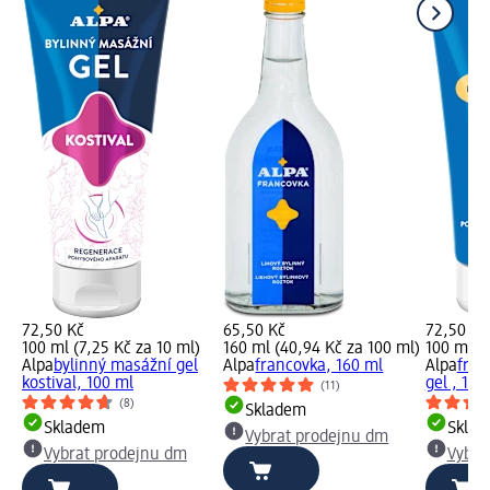
72,50 Kč
65,50 Kč
72,50 Kč
100 ml (7,25 Kč za 10 ml)
160 ml (40,94 Kč za 100 ml)
100 ml (7
Alpa
bylinný masážní gel
Alpa
francovka, 160 ml
Alpa
fran
kostival, 100 ml
gel , 100
(11)
(8)
Skladem
Skladem
Skla
Vybrat prodejnu dm
Vybrat prodejnu dm
Vybra