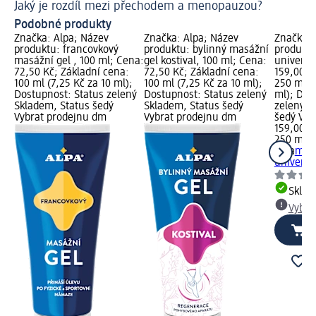
Jaký je rozdíl mezi přechodem a menopauzou?
Po
Podobné produkty
Značka: Alpa; Název
Značka: Alpa; Název
Značka: 
produktu: francovkový
produktu: bylinný masážní
produktu
masážní gel , 100 ml; Cena:
gel kostival, 100 ml; Cena:
univerzá
72,50 Kč; Základní cena:
72,50 Kč; Základní cena:
159,00 K
100 ml (7,25 Kč za 10 ml);
100 ml (7,25 Kč za 10 ml);
250 ml (
Dostupnost: Status zelený
Dostupnost: Status zelený
ml); Dos
Skladem, Status šedý
Skladem, Status šedý
zelený S
Vybrat prodejnu dm
Vybrat prodejnu dm
šedý Vyb
159,00 K
250 ml (
Alpa
mas
univerzá
Skla
Vybra