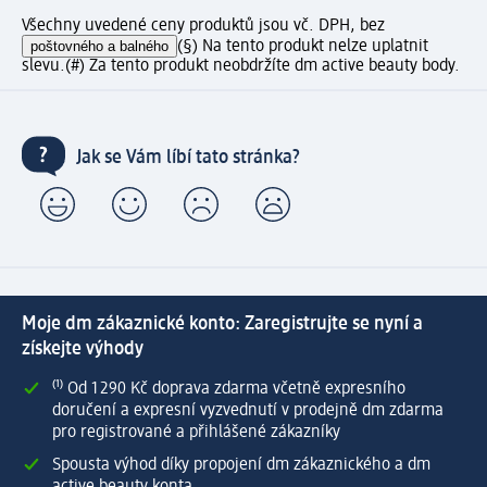
Všechny uvedené ceny produktů jsou vč. DPH, bez
poštovného a balného
(§) Na tento produkt nelze uplatnit
slevu.
(#) Za tento produkt neobdržíte dm active beauty body.
Jak se Vám líbí tato stránka?
Moje dm zákaznické konto: Zaregistrujte se nyní a
získejte výhody
⁽¹⁾ Od 1 290 Kč doprava zdarma včetně expresního
doručení a expresní vyzvednutí v prodejně dm zdarma
pro registrované a přihlášené zákazníky
Spousta výhod díky propojení dm zákaznického a dm
active beauty konta