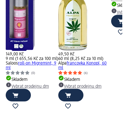
Skla
Vybra
149,00 Kč
49,50 Kč
9 ml (1 655,56 Kč za 100 ml)
60 ml (8,25 Kč za 10 ml)
Saloos
roll-on Migremint, 9
Alpa
francovka Konopí, 60
ml
ml
(0)
(6)
Skladem
Skladem
Vybrat prodejnu dm
Vybrat prodejnu dm