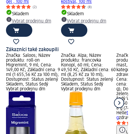
gel , 100 ml
kostival, 100 ml
(2)
(8)
Skladem
Skladem
Vybrat prodejnu dm
Vybrat prodejnu dm
Zákazníci také zakoupili
Značka: Saloos; Název
Značka: Alpa; Název
Značka: 
produktu: roll-on
produktu: francovka
produktu:
Migremint, 9 ml; Cena:
Konopí, 60 ml; Cena:
mast, 8 
149,00 Kč; Základní cena: 9
49,50 Kč; Základní cena: 60
kategori
ml (1 655,56 Kč za 100 ml);
ml (8,25 Kč za 10 ml);
zdravotn
Dostupnost: Status zelený
Dostupnost: Status zelený
Cena: 59
Skladem, Status šedý
Skladem, Status šedý
cena: 8 g
Vybrat prodejnu dm
Vybrat prodejnu dm
g); Dost
zelený S
šedý Vyb
59,50 Kč
8 g (74,3
Helle
tha
g
zdravot
Upoz