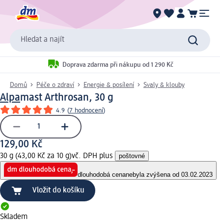
Hledat a najít
Doprava zdarma při nákupu od 1 290 Kč
Domů
Péče o zdraví
Energie & posílení
Svaly & klouby
Alpa
mast Arthrosan, 30 g
4.9
(
7 hodnocení
)
129,00 Kč
30 g (43,00 Kč za 10 g)
vč. DPH plus
poštovné
dlouhodobá cena
nebyla zvýšena od 03.02.2023
Vložit do košíku
Skladem