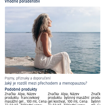
Vhodné poradenství
Pojmy, příznaky a doporučení
Ja
Jaký je rozdíl mezi přechodem a menopauzou?
Po
Podobné produkty
Značka: Alpa; Název
Značka: Alpa; Název
Značka: 
produktu: francovkový
produktu: bylinný masážní
produktu
masážní gel , 100 ml; Cena:
gel kostival, 100 ml; Cena:
bylinný 