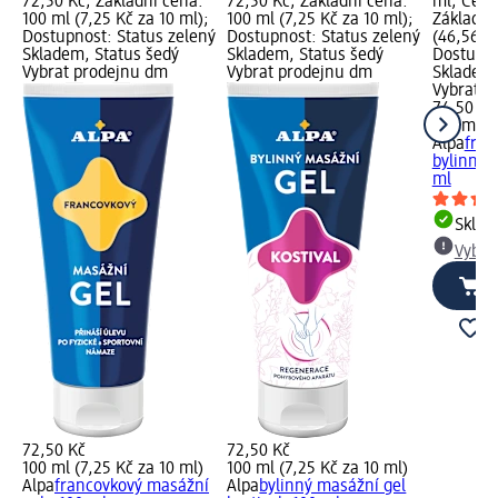
72,50 Kč; Základní cena:
72,50 Kč; Základní cena:
ml; Cena
100 ml (7,25 Kč za 10 ml);
100 ml (7,25 Kč za 10 ml);
Základní
Dostupnost: Status zelený
Dostupnost: Status zelený
(46,56 Kč
Skladem, Status šedý
Skladem, Status šedý
Dostupno
Vybrat prodejnu dm
Vybrat prodejnu dm
Skladem,
Vybrat p
74,50 Kč
160 ml (
Alpa
fran
bylinný 
ml
Skla
Vybra
72,50 Kč
72,50 Kč
100 ml (7,25 Kč za 10 ml)
100 ml (7,25 Kč za 10 ml)
Alpa
francovkový masážní
Alpa
bylinný masážní gel