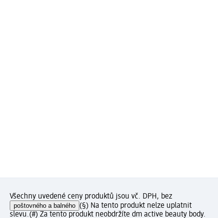
Všechny uvedené ceny produktů jsou vč. DPH, bez
poštovného a balného
(§) Na tento produkt nelze uplatnit
slevu.
(#) Za tento produkt neobdržíte dm active beauty body.