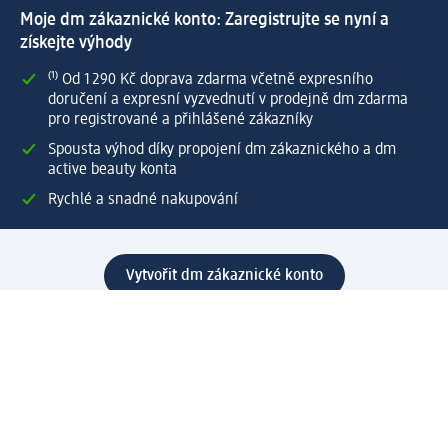
Moje dm zákaznické konto: Zaregistrujte se nyní a
získejte výhody
⁽¹⁾ Od 1 290 Kč doprava zdarma včetně expresního
doručení a expresní vyzvednutí v prodejně dm zdarma
pro registrované a přihlášené zákazníky
Spousta výhod díky propojení dm zákaznického a dm
active beauty konta
Rychlé a snadné nakupování
Vytvořit dm zákaznické konto
Služby
Zákaznický program & Servis
Zákaznický servis
Odeslání & Dodání
Vrácení zboží