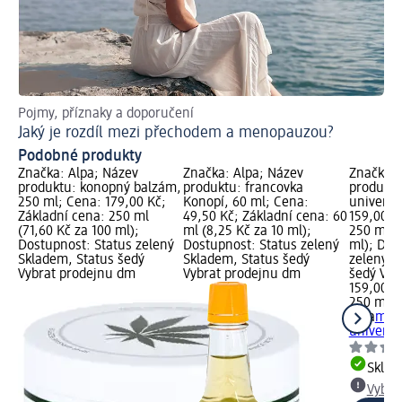
Pojmy, příznaky a doporučení
Ja
Jaký je rozdíl mezi přechodem a menopauzou?
Po
Podobné produkty
Značka: Alpa; Název
Značka: Alpa; Název
Značka: 
produktu: konopný balzám,
produktu: francovka
produktu
250 ml; Cena: 179,00 Kč;
Konopí, 60 ml; Cena:
univerzá
Základní cena: 250 ml
49,50 Kč; Základní cena: 60
159,00 K
(71,60 Kč za 100 ml);
ml (8,25 Kč za 10 ml);
250 ml (
Dostupnost: Status zelený
Dostupnost: Status zelený
ml); Dos
Skladem, Status šedý
Skladem, Status šedý
zelený S
Vybrat prodejnu dm
Vybrat prodejnu dm
šedý Vyb
159,00 K
250 ml (
Alpa
mas
univerzá
Skla
Vybra