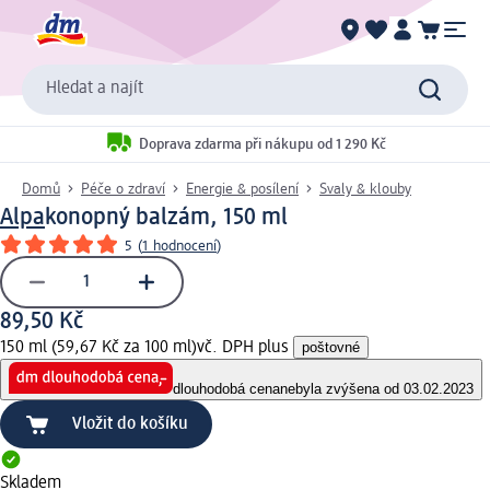
Hledat a najít
Doprava zdarma při nákupu od 1 290 Kč
Domů
Péče o zdraví
Energie & posílení
Svaly & klouby
Alpa
konopný balzám, 150 ml
5
(
1 hodnocení
)
89,50 Kč
150 ml (59,67 Kč za 100 ml)
vč. DPH plus
poštovné
dlouhodobá cena
nebyla zvýšena od 03.02.2023
Vložit do košíku
Skladem