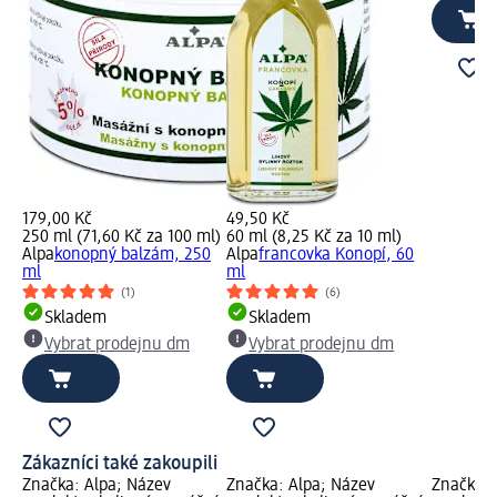
179,00 Kč
49,50 Kč
250 ml (71,60 Kč za 100 ml)
60 ml (8,25 Kč za 10 ml)
Alpa
konopný balzám, 250
Alpa
francovka Konopí, 60
ml
ml
(1)
(6)
Skladem
Skladem
Vybrat prodejnu dm
Vybrat prodejnu dm
Zákazníci také zakoupili
Značka: Alpa; Název
Značka: Alpa; Název
Značka: 