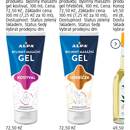
produktu: bylinný masážní
produktu: bylinný masážní
produktu
gel kostival, 100 ml; Cena:
gel hřebíček, 100 ml; Cena:
Konopí, 
72,50 Kč; Základní cena:
72,50 Kč; Základní cena:
49,50 Kč
100 ml (7,25 Kč za 10 ml);
100 ml (7,25 Kč za 10 ml);
ml (8,25 
Dostupnost: Status zelený
Dostupnost: Status zelený
Dostupno
Skladem, Status šedý
Skladem, Status šedý
Skladem,
Vybrat prodejnu dm
Vybrat prodejnu dm
Vybrat p
72,50 Kč
72,50 Kč
49,50 Kč