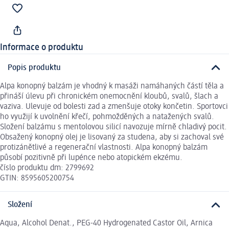
Informace o produktu
Popis produktu
Alpa konopný balzám je vhodný k masáži namáhaných částí těla a
přináší úlevu při chronickém onemocnění kloubů, svalů, šlach a
vaziva. Ulevuje od bolesti zad a zmenšuje otoky končetin. Sportovci
ho využijí k uvolnění křečí, pohmožděných a natažených svalů.
Složení balzámu s mentolovou silicí navozuje mírně chladivý pocit.
Obsažený konopný olej je lisovaný za studena, aby si zachoval své
protizánětlivé a regenerační vlastnosti. Alpa konopný balzám
působí pozitivně při lupénce nebo atopickém ekzému.
číslo produktu dm: 2799692
GTIN: 8595605200754
Složení
Aqua, Alcohol Denat., PEG-40 Hydrogenated Castor Oil, Arnica