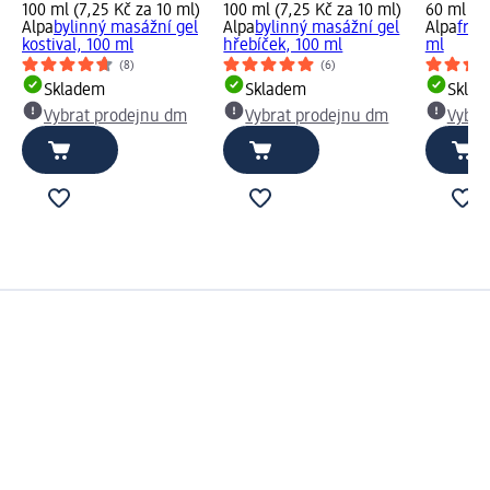
100 ml (7,25 Kč za 10 ml)
100 ml (7,25 Kč za 10 ml)
60 ml (8,
Alpa
bylinný masážní gel
Alpa
bylinný masážní gel
Alpa
fran
kostival, 100 ml
hřebíček, 100 ml
ml
(8)
(6)
Skladem
Skladem
Skla
Vybrat prodejnu dm
Vybrat prodejnu dm
Vybra