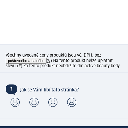
Všechny uvedené ceny produktů jsou vč. DPH, bez
poštovného a balného
(§) Na tento produkt nelze uplatnit
slevu.
(#) Za tento produkt neobdržíte dm active beauty body.
Jak se Vám líbí tato stránka?