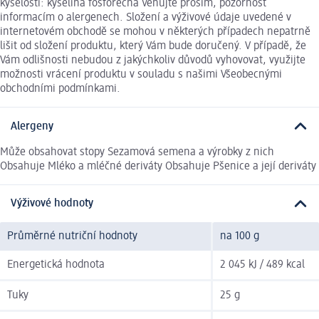
kyselosti: kyselina fosforečná Věnujte prosím, pozornost
informacím o alergenech. Složení a výživové údaje uvedené v
internetovém obchodě se mohou v některých případech nepatrně
lišit od složení produktu, který Vám bude doručený. V případě, že
Vám odlišnosti nebudou z jakýchkoliv důvodů vyhovovat, využijte
možnosti vrácení produktu v souladu s našimi Všeobecnými
obchodními podmínkami.
Alergeny
Může obsahovat stopy Sezamová semena a výrobky z nich
Obsahuje Mléko a mléčné deriváty Obsahuje Pšenice a její deriváty
Výživové hodnoty
Průměrné nutriční hodnoty
na 100 g
Energetická hodnota
2 045 kJ / 489 kcal
Tuky
25 g