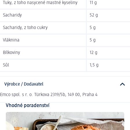
Tuky, z toho nasycené mastné kyseliny
11 g
Sacharidy
52 g
Sacharidy, z toho cukry
5 g
Vláknina
5 g
Bílkoviny
12 g
Sůl
1,5 g
Výrobce / Dodavatel
Emco spol. s r. o. Türkova 2319/5b, 149 00, Praha 4
Vhodné poradenství