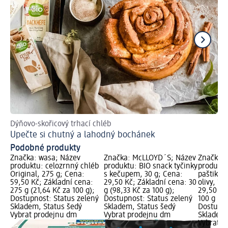
Dýňovo-skořicový trhací chléb
Na
Upečte si chutný a lahodný bochánek
Sv
Podobné produkty
Značka: wasa; Název
Značka: McLLOYD´S; Název
Značka: 
produktu: celozrnný chléb
produktu: BIO snack tyčinky
produktu
Original, 275 g; Cena:
s kečupem, 30 g; Cena:
paštika s
59,50 Kč; Základní cena:
29,50 Kč; Základní cena: 30
olivy, 10
275 g (21,64 Kč za 100 g);
g (98,33 Kč za 100 g);
29,50 Kč
Dostupnost: Status zelený
Dostupnost: Status zelený
100 g (29
Skladem, Status šedý
Skladem, Status šedý
Dostupno
Vybrat prodejnu dm
Vybrat prodejnu dm
Skladem,
Vybrat p