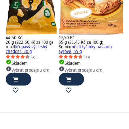
44,50 Kč
19,50 Kč
20 g (222,50 Kč za 100 g)
55 g (35,45 Kč za 100 g)
mixit
křupavý sýr Irský
Semix
müsli tyčinky naslano
cheddar, 20 g
sýrové, 55 g
(4)
(33)
Skladem
Skladem
Vybrat prodejnu dm
Vybrat prodejnu dm