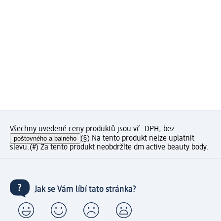
Všechny uvedené ceny produktů jsou vč. DPH, bez
poštovného a balného
(§) Na tento produkt nelze uplatnit
slevu.
(#) Za tento produkt neobdržíte dm active beauty body.
Jak se Vám líbí tato stránka?