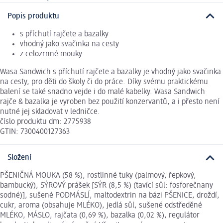
Popis produktu
s příchutí rajčete a bazalky
vhodný jako svačinka na cesty
z celozrnné mouky
Wasa Sandwich s příchutí rajčete a bazalky je vhodný jako svačinka
na cesty, pro děti do školy či do práce. Díky svému praktickému
balení se také snadno vejde i do malé kabelky. Wasa Sandwich
rajče & bazalka je vyroben bez použití konzervantů, a i přesto není
nutné jej skladovat v ledničce.
číslo produktu dm: 2775938
GTIN: 7300400127363
Složení
PŠENIČNÁ MOUKA (58 %), rostlinné tuky (palmový, řepkový,
bambucký), SÝROVÝ prášek [SÝR (8,5 %) (tavící sůl: fosforečnany
sodné)], sušené PODMÁSLÍ, maltodextrin na bázi PŠENICE, droždí,
cukr, aroma (obsahuje MLÉKO), jedlá sůl, sušené odstředěné
MLÉKO, MÁSLO, rajčata (0,69 %), bazalka (0,02 %), regulátor