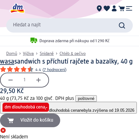
Hledat a najít
Doprava zdarma při nákupu od 1 290 Kč
Domů
Výživa
Snídaně
Chléb & pečivo
wasa
sandwich s příchutí rajčete a bazalky, 40 g
4.4
(
7 hodnocení
)
29,50 Kč
40 g (73,75 Kč za 100 g)
vč. DPH plus
poštovné
dlouhodobá cena
nebyla zvýšena od 19.05.2026
Vložit do košíku
Není skladem