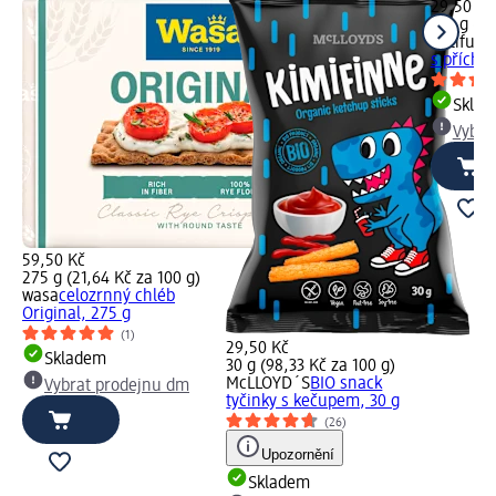
29,50 Kč
100 g (29
Patifu
pr
s příchut
Skla
Vybra
59,50 Kč
275 g (21,64 Kč za 100 g)
wasa
celozrnný chléb
Original, 275 g
(1)
29,50 Kč
Skladem
30 g (98,33 Kč za 100 g)
McLLOYD´S
BIO snack
Vybrat prodejnu dm
tyčinky s kečupem, 30 g
(26)
Upozornění
Skladem