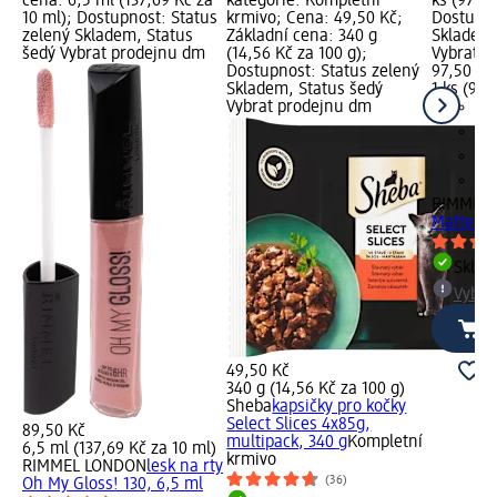
cena: 6,5 ml (137,69 Kč za
kategorie: Kompletní
ks (97,50
10 ml); Dostupnost: Status
krmivo; Cena: 49,50 Kč;
Dostupno
zelený Skladem, Status
Základní cena: 340 g
Skladem,
šedý Vybrat prodejnu dm
(14,56 Kč za 100 g);
Vybrat p
Dostupnost: Status zelený
97,50 Kč
Skladem, Status šedý
1 ks (97,
Vybrat prodejnu dm
RIMMEL
Matte 001
Skla
Vybra
49,50 Kč
340 g (14,56 Kč za 100 g)
Sheba
kapsičky pro kočky
Select Slices 4x85g,
89,50 Kč
multipack, 340 g
Kompletní
6,5 ml (137,69 Kč za 10 ml)
krmivo
RIMMEL LONDON
lesk na rty
(36)
Oh My Gloss! 130, 6,5 ml