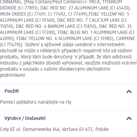
CINNAMAL, [May Contain/Peut Contenir/+/-:MICA, TITANIUM
DIOXIDE (CI 77891), D&C RED NO. 27 ALUMINUM LAKE (CI 45410),
IRON OXIDES (CI 77491, CI 77492, CI 77499),FD&C YELLOW NO. 5
ALUMINUM LAKE (CI 19140), D&C RED NO. 7 CALICIUM LAKE (CI
15850), D&C RED NO. 6 BARIUM LAKE (CI 15850), D&C RED NO. 33
ALUMINUM LAKE (CI 17200), FD&C BLUE NO. 1 ALUMINUM LAKE (CI
42090), FD&C YELLOW NO. 6 ALUMINUM LAKE (CI 15985), CARMINE
(CI 75470)]. Složení a výživové údaje uvedené v internetovém
obchodě se může v některých případech nepatrně lišit od složení
produktu, který Vám bude doručený. V případě, že Vám odlišnosti
nebudou z jakýchkoliv důvodů vyhovovat, využijte možnosti vrácení
produktu v souladu s našimi Všeobecnými obchodními
podmínkami.
Použití
Pomocí aplikátoru nanášejte na rty.
Výrobce / Dodavatel
Coty EE ul. Domaniewska 34a, Varšava 02-672, Polsko