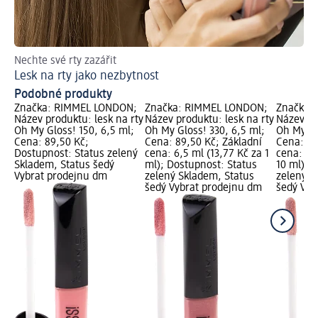
Nechte své rty zazářit
Les
Lesk na rty jako nezbytnost
Ja
Podobné produkty
Značka: RIMMEL LONDON;
Značka: RIMMEL LONDON;
Značka:
Název produktu: lesk na rty
Název produktu: lesk na rty
Název pr
Oh My Gloss! 150, 6,5 ml;
Oh My Gloss! 330, 6,5 ml;
Oh My Gl
Cena: 89,50 Kč;
Cena: 89,50 Kč; Základní
Cena: 89
Dostupnost: Status zelený
cena: 6,5 ml (13,77 Kč za 1
cena: 6,
Skladem, Status šedý
ml); Dostupnost: Status
10 ml); 
Vybrat prodejnu dm
zelený Skladem, Status
zelený S
šedý Vybrat prodejnu dm
šedý Vyb