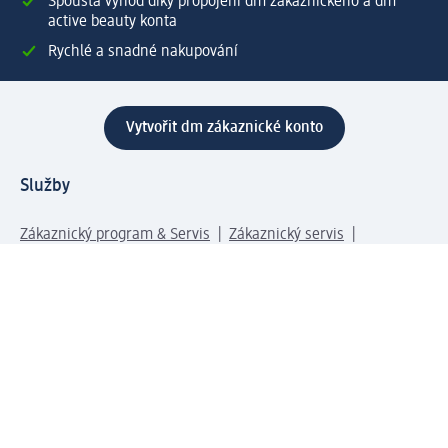
Spousta výhod díky propojení dm zákaznického a dm
active beauty konta
Rychlé a snadné nakupování
Vytvořit dm zákaznické konto
Služby
Zákaznický program & Servis
Zákaznický servis
Odeslání & Dodání
Vrácení zboží
Společnost
O společnosti
Společenská odpovědnost
Kariéra
Press centrum
Svět dm