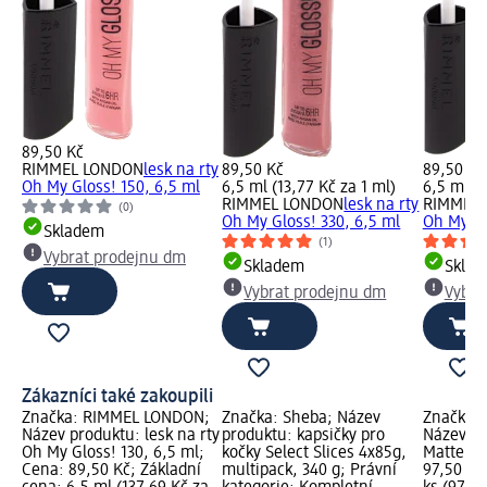
89,50 Kč
RIMMEL LONDON
lesk na rty
89,50 Kč
89,50 Kč
Oh My Gloss! 150, 6,5 ml
6,5 ml (13,77 Kč za 1 ml)
6,5 ml (1
RIMMEL LONDON
lesk na rty
RIMMEL
(0)
Oh My Gloss! 330, 6,5 ml
Oh My Gl
Skladem
(1)
Vybrat prodejnu dm
Skladem
Skla
Vybrat prodejnu dm
Vybra
Zákazníci také zakoupili
Značka: RIMMEL LONDON;
Značka: Sheba; Název
Značka:
Název produktu: lesk na rty
produktu: kapsičky pro
Název pr
Oh My Gloss! 130, 6,5 ml;
kočky Select Slices 4x85g,
Matte 001
Cena: 89,50 Kč; Základní
multipack, 340 g; Právní
97,50 Kč