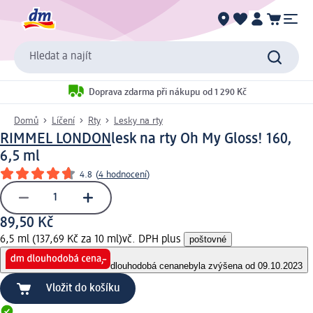
Hledat a najít
Doprava zdarma při nákupu od 1 290 Kč
Domů
Líčení
Rty
Lesky na rty
RIMMEL LONDON
lesk na rty Oh My Gloss! 160,
6,5 ml
4.8
(
4 hodnocení
)
89,50 Kč
6,5 ml (137,69 Kč za 10 ml)
vč. DPH plus
poštovné
dlouhodobá cena
nebyla zvýšena od 09.10.2023
Vložit do košíku