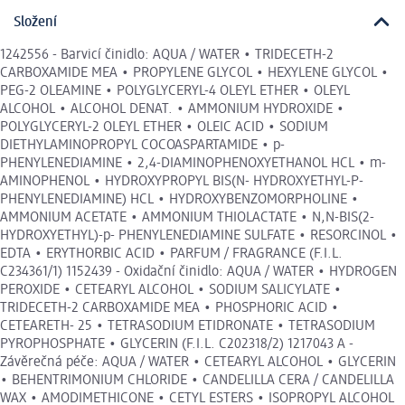
Složení
1242556 - Barvicí činidlo: AQUA / WATER • TRIDECETH-2
CARBOXAMIDE MEA • PROPYLENE GLYCOL • HEXYLENE GLYCOL •
PEG-2 OLEAMINE • POLYGLYCERYL-4 OLEYL ETHER • OLEYL
ALCOHOL • ALCOHOL DENAT. • AMMONIUM HYDROXIDE •
POLYGLYCERYL-2 OLEYL ETHER • OLEIC ACID • SODIUM
DIETHYLAMINOPROPYL COCOASPARTAMIDE • p-
PHENYLENEDIAMINE • 2,4-DIAMINOPHENOXYETHANOL HCL • m-
AMINOPHENOL • HYDROXYPROPYL BIS(N- HYDROXYETHYL-P-
PHENYLENEDIAMINE) HCL • HYDROXYBENZOMORPHOLINE •
AMMONIUM ACETATE • AMMONIUM THIOLACTATE • N,N-BIS(2-
HYDROXYETHYL)-p- PHENYLENEDIAMINE SULFATE • RESORCINOL •
EDTA • ERYTHORBIC ACID • PARFUM / FRAGRANCE (F.I.L.
C234361/1) 1152439 - Oxidační činidlo: AQUA / WATER • HYDROGEN
PEROXIDE • CETEARYL ALCOHOL • SODIUM SALICYLATE •
TRIDECETH-2 CARBOXAMIDE MEA • PHOSPHORIC ACID •
CETEARETH- 25 • TETRASODIUM ETIDRONATE • TETRASODIUM
PYROPHOSPHATE • GLYCERIN (F.I.L. C202318/2) 1217043 A -
Závěrečná péče: AQUA / WATER • CETEARYL ALCOHOL • GLYCERIN
• BEHENTRIMONIUM CHLORIDE • CANDELILLA CERA / CANDELILLA
WAX • AMODIMETHICONE • CETYL ESTERS • ISOPROPYL ALCOHOL