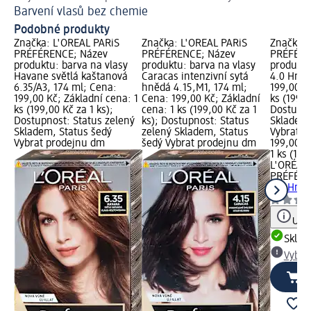
Barvení vlasů bez chemie
Už
Podobné produkty
Značka: L'ORÉAL PARiS
Značka: L'ORÉAL PARiS
Značka: 
PRÉFÉRENCE; Název
PRÉFÉRENCE; Název
PRÉFÉRE
produktu: barva na vlasy
produktu: barva na vlasy
produktu
Havane světlá kaštanová
Caracas intenzivní sytá
4.0 Hněd
6.35/A3, 174 ml; Cena:
hnědá 4.15,M1, 174 ml;
199,00 K
199,00 Kč; Základní cena: 1
Cena: 199,00 Kč; Základní
ks (199,0
ks (199,00 Kč za 1 ks);
cena: 1 ks (199,00 Kč za 1
Dostupno
Dostupnost: Status zelený
ks); Dostupnost: Status
Skladem,
Skladem, Status šedý
zelený Skladem, Status
Vybrat p
Vybrat prodejnu dm
šedý Vybrat prodejnu dm
199,00 K
1 ks (199
L'ORÉAL 
PRÉFÉR
4.0 Hněd
Upoz
Skla
Vybra