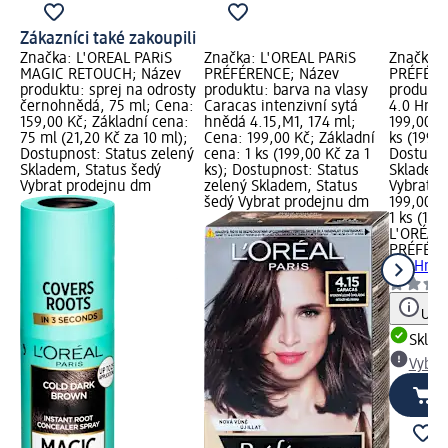
Zákazníci také zakoupili
Značka: L'ORÉAL PARiS
Značka: L'ORÉAL PARiS
Značka: 
MAGIC RETOUCH; Název
PRÉFÉRENCE; Název
PRÉFÉRE
produktu: sprej na odrosty
produktu: barva na vlasy
produktu
černohnědá, 75 ml; Cena:
Caracas intenzivní sytá
4.0 Hněd
159,00 Kč; Základní cena:
hnědá 4.15,M1, 174 ml;
199,00 K
75 ml (21,20 Kč za 10 ml);
Cena: 199,00 Kč; Základní
ks (199,0
Dostupnost: Status zelený
cena: 1 ks (199,00 Kč za 1
Dostupno
Skladem, Status šedý
ks); Dostupnost: Status
Skladem,
Vybrat prodejnu dm
zelený Skladem, Status
Vybrat p
šedý Vybrat prodejnu dm
199,00 K
1 ks (199
L'ORÉAL 
PRÉFÉR
4.0 Hněd
Upoz
Skla
Vybra