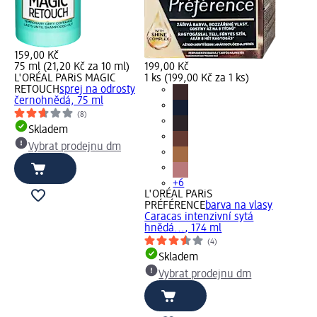
159,00 Kč
75 ml (21,20 Kč za 10 ml)
199,00 Kč
L'ORÉAL PARiS MAGIC
1 ks (199,00 Kč za 1 ks)
RETOUCH
sprej na odrosty
černohnědá, 75 ml
(8)
Skladem
Vybrat prodejnu dm
+6
L'ORÉAL PARiS
PRÉFÉRENCE
barva na vlasy
Caracas intenzivní sytá
hnědá..., 174 ml
(4)
Skladem
Vybrat prodejnu dm