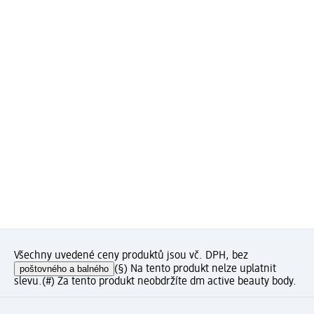
Všechny uvedené ceny produktů jsou vč. DPH, bez
poštovného a balného
(§) Na tento produkt nelze uplatnit
slevu.
(#) Za tento produkt neobdržíte dm active beauty body.