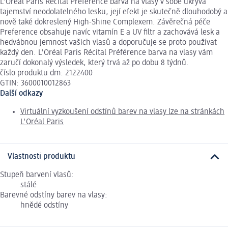
L'Oréal Paris Récital Préférence barva na vlasy v sobě ukrývá
tajemství neodolatelného lesku, její efekt je skutečně dlouhodobý a
nově také dokreslený High-Shine Complexem. Závěrečná péče
Preference obsahuje navíc vitamín E a UV filtr a zachovává lesk a
hedvábnou jemnost vašich vlasů a doporučuje se proto používat
každý den. L'Oréal Paris Récital Préférence barva na vlasy vám
zaručí dokonalý výsledek, který trvá až po dobu 8 týdnů.
číslo produktu dm: 2122400
GTIN: 3600010012863
Další odkazy
Virtuální vyzkoušení odstínů barev na vlasy lze na stránkách
L'Oréal Paris
Vlastnosti produktu
Stupeň barvení vlasů:
stálé
Barevné odstíny barev na vlasy:
hnědé odstíny