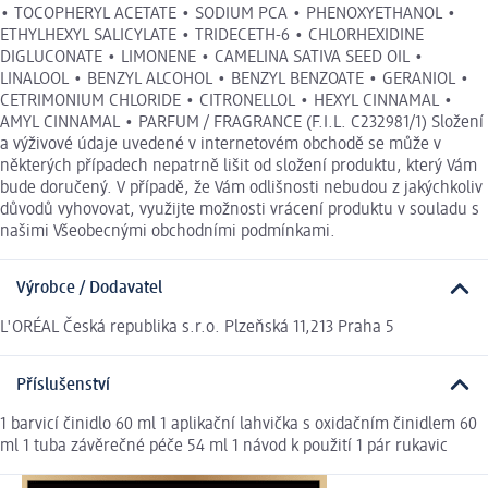
• TOCOPHERYL ACETATE • SODIUM PCA • PHENOXYETHANOL •
ETHYLHEXYL SALICYLATE • TRIDECETH-6 • CHLORHEXIDINE
DIGLUCONATE • LIMONENE • CAMELINA SATIVA SEED OIL •
LINALOOL • BENZYL ALCOHOL • BENZYL BENZOATE • GERANIOL •
CETRIMONIUM CHLORIDE • CITRONELLOL • HEXYL CINNAMAL •
AMYL CINNAMAL • PARFUM / FRAGRANCE (F.I.L. C232981/1) Složení
a výživové údaje uvedené v internetovém obchodě se může v
některých případech nepatrně lišit od složení produktu, který Vám
bude doručený. V případě, že Vám odlišnosti nebudou z jakýchkoliv
důvodů vyhovovat, využijte možnosti vrácení produktu v souladu s
našimi Všeobecnými obchodními podmínkami.
Výrobce / Dodavatel
L'ORÉAL Česká republika s.r.o. Plzeňská 11,213 Praha 5
Příslušenství
1 barvicí činidlo 60 ml 1 aplikační lahvička s oxidačním činidlem 60
ml 1 tuba závěrečné péče 54 ml 1 návod k použití 1 pár rukavic