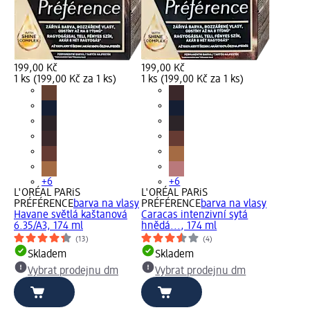
199,00 Kč
199,00 Kč
1 ks (199,00 Kč za 1 ks)
1 ks (199,00 Kč za 1 ks)
+6
+6
L'ORÉAL PARiS
L'ORÉAL PARiS
PRÉFÉRENCE
barva na vlasy
PRÉFÉRENCE
barva na vlasy
Havane světlá kaštanová
Caracas intenzivní sytá
6.35/A3, 174 ml
hnědá..., 174 ml
(13)
(4)
Skladem
Skladem
Vybrat prodejnu dm
Vybrat prodejnu dm