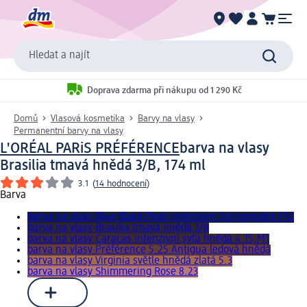
Hledat a najít
Doprava zdarma při nákupu od 1 290 Kč
Domů
Vlasová kosmetika
Barvy na vlasy
Permanentní barvy na vlasy
L'ORÉAL PARiS PRÉFÉRENCE
barva na vlasy
Brasilia tmavá hnědá 3/B, 174 ml
3.1
(
14 hodnocení
)
Barva
barva na vlasy Blue Black Pearl intenzivní černomodrá P12
barva na vlasy Brasilia tmavá hnědá 3/B
barva na vlasy Caracas intenzivní sytá hnědá 4.15,M1
barva na vlasy Préférence 5.25 Antigua ledová hnědá
barva na vlasy Virginia světle hnědá zlatá 5.3
barva na vlasy Shimmering Rose 8.23