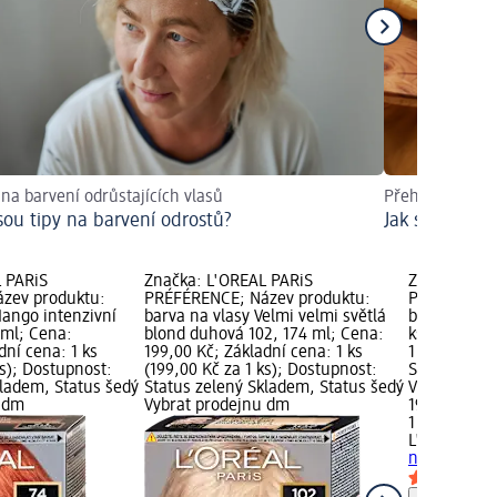
na barvení odrůstajících vlasů
Přehled a nápa
jsou tipy na barvení odrostů?
Jak si zesvětli
 PARiS
Značka: L'ORÉAL PARiS
Značka: L'O
zev produktu:
PRÉFÉRENCE; Název produktu:
PRÉFÉRENCE
Mango intenzivní
barva na vlasy Velmi velmi světlá
barva na vla
ml; Cena:
blond duhová 102, 174 ml; Cena:
ks; Cena: 1
dní cena: 1 ks
199,00 Kč; Základní cena: 1 ks
1 ks (199,00
ks); Dostupnost:
(199,00 Kč za 1 ks); Dostupnost:
Status zele
kladem, Status šedý
Status zelený Skladem, Status šedý
Vybrat pro
u dm
Vybrat prodejnu dm
199,00 Kč
1 ks (199,00
L'ORÉAL PA
na vlasy 5.0