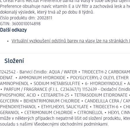
L'Oréal Paris Récital Préférence barva na vlasy v sobě ukrývá taj
Preference obsahuje navíc vitamín E a UV filtr a zachovává lesk a 
dokonalý výsledek, který trvá až po dobu 8 týdnů.
číslo produktu dm: 2002811
GTIN: 3600010014898
Další odkazy
Virtuální vyzkoušení odstínů barev na vlasy lze na stránkách 
Složení
1242542 - Barvicí činidlo: AQUA / WATER • TRIDECETH-2 CARBO
DENAT. • AMMONIUM HYDROXIDE • POLYGLYCERYL-2 OLEYL ETHER
AMINOPHENOL • SODIUM METABISULFITE • 6- HYDROXYINDOLE • 
• PARFUM / FRAGRANCE (F.I.L. C234347/1) 1152439 - Oxidační č
PHOSPHORIC ACID • CETEARETH-25 • TETRASODIUM ETIDRONATE • T
GLYCERIN • BEHENTRIMONIUM CHLORIDE • CANDELILLA CERA / CA
PHENOXYETHANOL • ETHYLHEXYL SALICYLATE • TRIDECETH-6 • CHL
GERANIOL • CETRIMONIUM CHLORIDE • CITRONELLOL • HEXYL CINNAM
může v některých případech nepatrně lišit od složení produktu, kt
souladu s našimi Všeobecnými obchodními podmínkami.