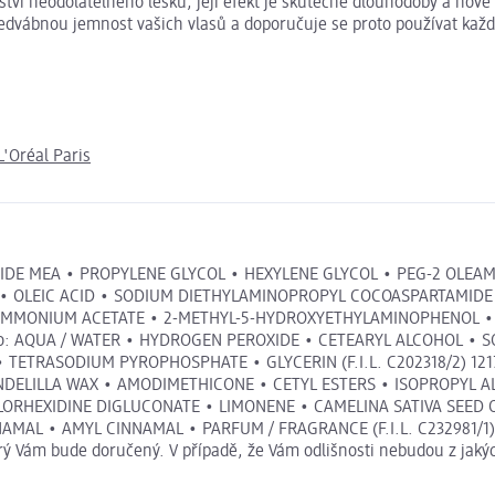
emství neodolatelného lesku, její efekt je skutečně dlouhodobý a n
hedvábnou jemnost vašich vlasů a doporučuje se proto používat každ
L'Oréal Paris
XAMIDE MEA • PROPYLENE GLYCOL • HEXYLENE GLYCOL • PEG-2 OLEA
 • OLEIC ACID • SODIUM DIETHYLAMINOPROPYL COCOASPARTAMIDE
AMMONIUM ACETATE • 2-METHYL-5-HYDROXYETHYLAMINOPHENOL • 
inidlo: AQUA / WATER • HYDROGEN PEROXIDE • CETEARYL ALCOHOL 
ETRASODIUM PYROPHOSPHATE • GLYCERIN (F.I.L. C202318/2) 1217
NDELILLA WAX • AMODIMETHICONE • CETYL ESTERS • ISOPROPYL 
ORHEXIDINE DIGLUCONATE • LIMONENE • CAMELINA SATIVA SEED O
AL • AMYL CINNAMAL • PARFUM / FRAGRANCE (F.I.L. C232981/1) Sl
erý Vám bude doručený. V případě, že Vám odlišnosti nebudou z jaký