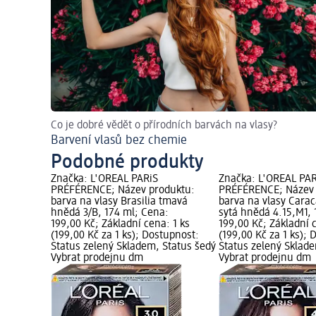
Co je dobré vědět o přírodních barvách na vlasy?
Barvení vlasů bez chemie
Podobné produkty
Značka: L'ORÉAL PARiS
Značka: L'ORÉAL PAR
PRÉFÉRENCE; Název produktu:
PRÉFÉRENCE; Název 
barva na vlasy Brasilia tmavá
barva na vlasy Carac
hnědá 3/B, 174 ml; Cena:
sytá hnědá 4.15,M1, 
199,00 Kč; Základní cena: 1 ks
199,00 Kč; Základní 
(199,00 Kč za 1 ks); Dostupnost:
(199,00 Kč za 1 ks);
Status zelený Skladem, Status šedý
Status zelený Sklad
Vybrat prodejnu dm
Vybrat prodejnu dm