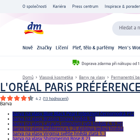
O společnosti
Kariéra
Press centrum
Inspirace & poraden
Hledat a n
Nově
Značky
Líčení
Pleť, tělo & parfémy
Men's Wor
Doprava zdarma při nákupu od 1
Domů
Vlasová kosmetika
Barvy na vlasy
Permanentní bar
L'ORÉAL PARiS PRÉFÉRENC
4.2
(
13 hodnocení
)
Barva
barva na vlasy Blue Black Pearl intenzivní černomodrá P12
barva na vlasy Brasilia tmavá hnědá 3/B
barva na vlasy Caracas intenzivní sytá hnědá 4.15,M1
barva na vlasy Préférence 5.25 Antigua ledová hnědá
barva na vlasy Virginia světle hnědá zlatá 5.3
barva na vlasy Shimmering Rose 8.23