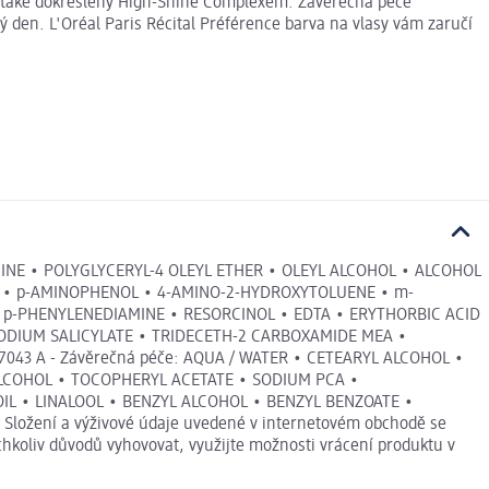
ově také dokreslený High-Shine Complexem. Závěrečná péče
ý den. L'Oréal Paris Récital Préférence barva na vlasy vám zaručí
MINE • POLYGLYCERYL-4 OLEYL ETHER • OLEYL ALCOHOL • ALCOHOL
 • p-AMINOPHENOL • 4-AMINO-2-HYDROXYTOLUENE • m-
p-PHENYLENEDIAMINE • RESORCINOL • EDTA • ERYTHORBIC ACID
• SODIUM SALICYLATE • TRIDECETH-2 CARBOXAMIDE MEA •
043 A - Závěrečná péče: AQUA / WATER • CETEARYL ALCOHOL •
ALCOHOL • TOCOPHERYL ACETATE • SODIUM PCA •
IL • LINALOOL • BENZYL ALCOHOL • BENZYL BENZOATE •
ožení a výživové údaje uvedené v internetovém obchodě se
chkoliv důvodů vyhovovat, využijte možnosti vrácení produktu v