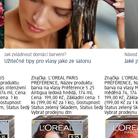
Jak zvládnout domácí barvení?
Návod 
Užitečné tipy pro vlasy jako ze salonu
Jaké 
iS
Značka: L'ORÉAL PARiS
Značka: L'ORÉAL
produktu:
PRÉFÉRENCE; Název produktu:
PRÉFÉRENCE; Ná
as intenzivní
barva na vlasy Préférence 5.25
barva na vlasy 
174 ml; Cena:
Antigua ledová hnědá, 174 ml;
měděná 74, 174 
cena: 1 ks
Cena: 199,00 Kč; Základní cena: 1
199,00 Kč; Zákla
 Dostupnost:
ks (199,00 Kč za 1 ks); Dostupnost:
(199,00 Kč za 1 
em, Status šedý
Status zelený Skladem, Status šedý
Status zelený S
Vybrat prodejnu dm
Vybrat prodejn