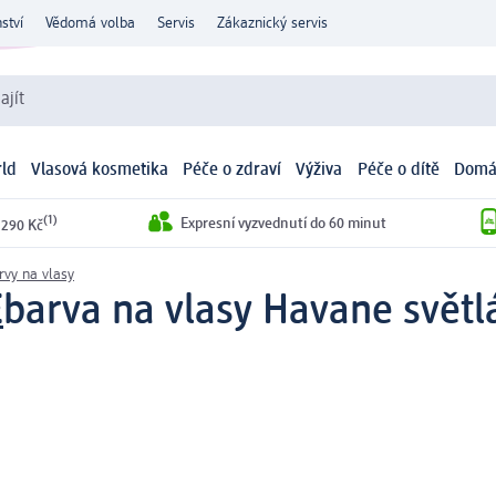
ství
Vědomá volba
Servis
Zákaznický servis
ajít
ld
Vlasová kosmetika
Péče o zdraví
Výživa
Péče o dítě
Domá
(1)
Expresní vyzvednutí do 60 minut
 290 Kč
vy na vlasy
E
barva na vlasy Havane světl