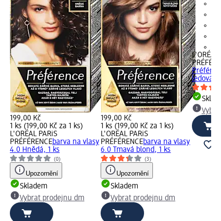
+6
L'ORÉAL 
PRÉFÉR
Préféren
ledová...
Skla
Vybra
199,00 Kč
199,00 Kč
1 ks (199,00 Kč za 1 ks)
1 ks (199,00 Kč za 1 ks)
L'ORÉAL PARiS
L'ORÉAL PARiS
PRÉFÉRENCE
barva na vlasy
PRÉFÉRENCE
barva na vlasy
4.0 Hnědá, 1 ks
6.0 Tmavá blond, 1 ks
(0)
(3)
Upozornění
Upozornění
Skladem
Skladem
Vybrat prodejnu dm
Vybrat prodejnu dm