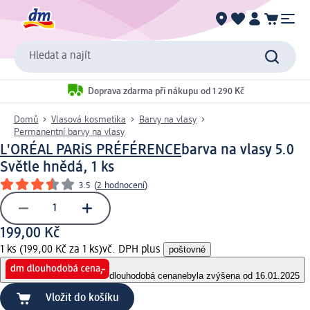
Hledat a najít
Doprava zdarma při nákupu od 1 290 Kč
Domů
Vlasová kosmetika
Barvy na vlasy
Permanentní barvy na vlasy
L'ORÉAL PARiS PRÉFÉRENCE
barva na vlasy 5.0
Světle hnědá, 1 ks
3.5
(
2 hodnocení
)
199,00 Kč
1 ks (199,00 Kč za 1 ks)
vč. DPH plus
poštovné
dlouhodobá cena
nebyla zvýšena od 16.01.2025
Vložit do košíku