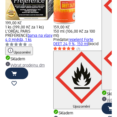
199,00 Kč
1 ks (199,00 Kč za 1 ks)
159,00 Kč
L'ORÉAL PARiS
150 ml (106,00 Kč za 100
PRÉFÉRENCE
barva na vlasy
ml)
4.0 Hnědá, 1 ks
Predator
repelent Forte
DEET 24,9 %, 150 ml
biocid
(0)
(7)
Upozornění
Skladem
Vybrat prodejnu dm
Skla
Vybra
Upozornění
Skladem