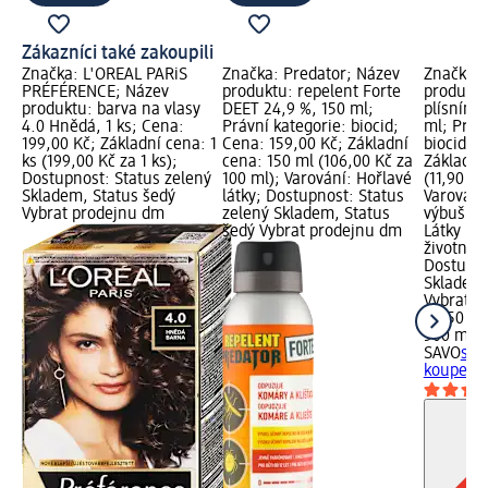
Zákazníci také zakoupili
Značka: L'ORÉAL PARiS
Značka: Predator; Název
Značka: 
PRÉFÉRENCE; Název
produktu: repelent Forte
produktu:
produktu: barva na vlasy
DEET 24,9 %, 150 ml;
plísním 
4.0 Hnědá, 1 ks; Cena:
Právní kategorie: biocid;
ml; Práv
199,00 Kč; Základní cena: 1
Cena: 159,00 Kč; Základní
biocid; 
ks (199,00 Kč za 1 ks);
cena: 150 ml (106,00 Kč za
Základní
Dostupnost: Status zelený
100 ml); Varování: Hořlavé
(11,90 Kč
Skladem, Status šedý
látky; Dostupnost: Status
Varování
Vybrat prodejnu dm
zelený Skladem, Status
výbušné 
šedý Vybrat prodejnu dm
Látky ne
životní p
Dostupno
Skladem,
Vybrat p
59,50 Kč
500 ml (1
SAVO
spr
koupelny