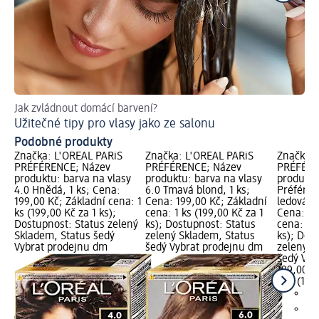
Jak zvládnout domácí barvení?
Ná
Užitečné tipy pro vlasy jako ze salonu
Ja
Podobné produkty
Značka: L'ORÉAL PARiS
Značka: L'ORÉAL PARiS
Značka: 
PRÉFÉRENCE; Název
PRÉFÉRENCE; Název
PRÉFÉRE
produktu: barva na vlasy
produktu: barva na vlasy
produktu
4.0 Hnědá, 1 ks; Cena:
6.0 Tmavá blond, 1 ks;
Préféren
199,00 Kč; Základní cena: 1
Cena: 199,00 Kč; Základní
ledová h
ks (199,00 Kč za 1 ks);
cena: 1 ks (199,00 Kč za 1
Cena: 19
Dostupnost: Status zelený
ks); Dostupnost: Status
cena: 1 k
Skladem, Status šedý
zelený Skladem, Status
ks); Dos
Vybrat prodejnu dm
šedý Vybrat prodejnu dm
zelený S
šedý Vyb
199,00 K
1 ks (199