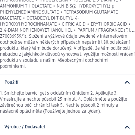
HYDROXYINDOLE • THIOGLYCERIN • TOLUENE-2,5-DIAMINE •
AMMONIUM THIOLACTATE • N,N-BIS(2-HYDROXYETHYL)-p-
PHENYLENEDIAMINE SULFATE • TETRASODIUM GLUTAMATE
DIACETATE • OCTADECYL DI-T-BUTYL- 4-
HYDROXYHYDROCINNAMATE • CITRIC ACID • ERYTHORBIC ACID •
2,4-DIAMINOPHENOXYETHANOL HCL • PARFUM / FRAGRANCE (F.I.L.
Z70036959/1). Složení a výživové údaje uvedené v internetovém
obchodě se může v některých případech nepatrně lišit od složení
produktu, který Vám bude doručený. V případě, že Vám odlišnosti
nebudou z jakýchkoliv důvodů vyhovovat, využijte možnosti vrácení
produktu v souladu s našimi Všeobecnými obchodními
podmínkami.
Použití
1. Smíchejte barvící gel s oxidačním činidlem 2. Aplikujte 3.
Vmasírujte a nechte působit 25 minut. 4. Opláchněte a použijte
závěrečnou péči chránící lesk 5. Nechte působit 2 minuty a
následně opláchněte (Používejte jednou za týden).
Výrobce / Dodavatel