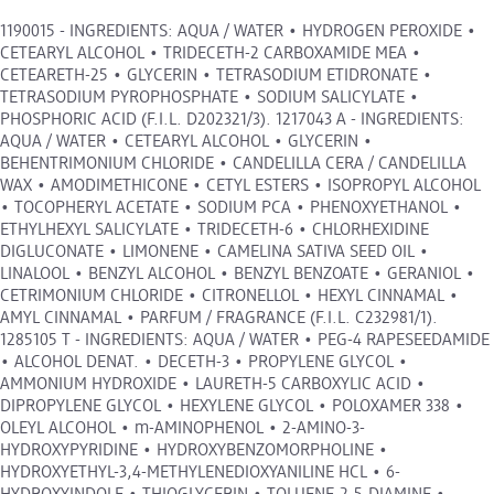
1190015 - INGREDIENTS: AQUA / WATER • HYDROGEN PEROXIDE •
CETEARYL ALCOHOL • TRIDECETH-2 CARBOXAMIDE MEA •
CETEARETH-25 • GLYCERIN • TETRASODIUM ETIDRONATE •
TETRASODIUM PYROPHOSPHATE • SODIUM SALICYLATE •
PHOSPHORIC ACID (F.I.L. D202321/3). 1217043 A - INGREDIENTS:
AQUA / WATER • CETEARYL ALCOHOL • GLYCERIN •
BEHENTRIMONIUM CHLORIDE • CANDELILLA CERA / CANDELILLA
WAX • AMODIMETHICONE • CETYL ESTERS • ISOPROPYL ALCOHOL
• TOCOPHERYL ACETATE • SODIUM PCA • PHENOXYETHANOL •
ETHYLHEXYL SALICYLATE • TRIDECETH-6 • CHLORHEXIDINE
DIGLUCONATE • LIMONENE • CAMELINA SATIVA SEED OIL •
LINALOOL • BENZYL ALCOHOL • BENZYL BENZOATE • GERANIOL •
CETRIMONIUM CHLORIDE • CITRONELLOL • HEXYL CINNAMAL •
AMYL CINNAMAL • PARFUM / FRAGRANCE (F.I.L. C232981/1).
1285105 T - INGREDIENTS: AQUA / WATER • PEG-4 RAPESEEDAMIDE
• ALCOHOL DENAT. • DECETH-3 • PROPYLENE GLYCOL •
AMMONIUM HYDROXIDE • LAURETH-5 CARBOXYLIC ACID •
DIPROPYLENE GLYCOL • HEXYLENE GLYCOL • POLOXAMER 338 •
OLEYL ALCOHOL • m-AMINOPHENOL • 2-AMINO-3-
HYDROXYPYRIDINE • HYDROXYBENZOMORPHOLINE •
HYDROXYETHYL-3,4-METHYLENEDIOXYANILINE HCL • 6-