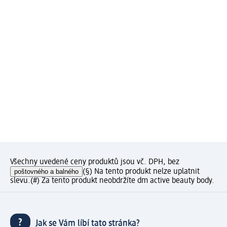
Všechny uvedené ceny produktů jsou vč. DPH, bez
poštovného a balného
(§) Na tento produkt nelze uplatnit
slevu.
(#) Za tento produkt neobdržíte dm active beauty body.
Jak se Vám líbí tato stránka?