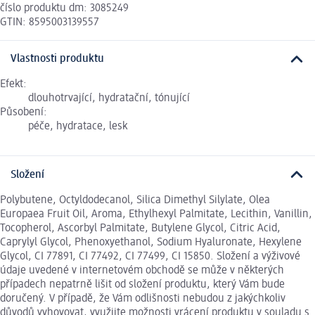
číslo produktu dm: 3085249
GTIN: 8595003139557
Vlastnosti produktu
Efekt:
dlouhotrvající, hydratační, tónující
Působení:
péče, hydratace, lesk
Složení
Polybutene, Octyldodecanol, Silica Dimethyl Silylate, Olea
Europaea Fruit Oil, Aroma, Ethylhexyl Palmitate, Lecithin, Vanillin,
Tocopherol, Ascorbyl Palmitate, Butylene Glycol, Citric Acid,
Caprylyl Glycol, Phenoxyethanol, Sodium Hyaluronate, Hexylene
Glycol, CI 77891, CI 77492, CI 77499, CI 15850. Složení a výživové
údaje uvedené v internetovém obchodě se může v některých
případech nepatrně lišit od složení produktu, který Vám bude
doručený. V případě, že Vám odlišnosti nebudou z jakýchkoliv
důvodů vyhovovat, využijte možnosti vrácení produktu v souladu s