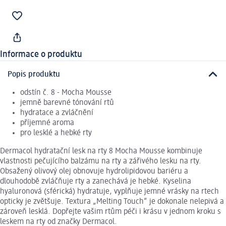
Informace o produktu
Popis produktu
odstín č. 8 - Mocha Mousse
jemně barevné tónování rtů
hydratace a zvláčnění
příjemné aroma
pro lesklé a hebké rty
Dermacol hydratační lesk na rty 8 Mocha Mousse kombinuje
vlastnosti pečujícího balzámu na rty a zářivého lesku na rty.
Obsažený olivový olej obnovuje hydrolipidovou bariéru a
dlouhodobě zvláčňuje rty a zanechává je hebké. Kyselina
hyaluronová (sférická) hydratuje, vyplňuje jemné vrásky na rtech
opticky je zvětšuje. Textura „Melting Touch“ je dokonale nelepivá a
zároveň lesklá. Dopřejte vašim rtům péči i krásu v jednom kroku s
leskem na rty od značky Dermacol.