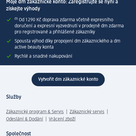
Moje dm zákaznické konto: Zaregistrujte se nyní a
získejte výhody
⁽¹⁾ Od 1 290 Kč doprava zdarma včetně expresního
doručení a expresní vyzvednutí v prodejně dm zdarma
pro registrované a přihlášené zákazníky
Spousta výhod díky propojení dm zákaznického a dm
active beauty konta
Rychlé a snadné nakupování
Vytvořit dm zákaznické konto
Služby
Zákaznický program & Servis
Zákaznický servis
Odeslání & Dodání
Vrácení zboží
Společnost