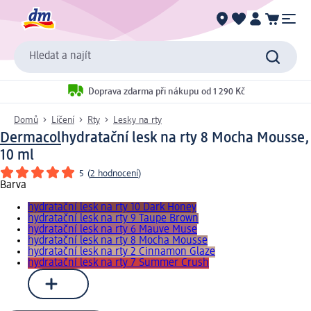
Hledat a najít
Doprava zdarma při nákupu od 1 290 Kč
Domů
Líčení
Rty
Lesky na rty
Dermacol
hydratační lesk na rty 8 Mocha Mousse,
10 ml
5
(
2 hodnocení
)
Barva
hydratační lesk na rty 10 Dark Honey
hydratační lesk na rty 9 Taupe Brown
hydratační lesk na rty 6 Mauve Muse
hydratační lesk na rty 8 Mocha Mousse
hydratační lesk na rty 2 Cinnamon Glaze
hydratační lesk na rty 7 Summer Crush