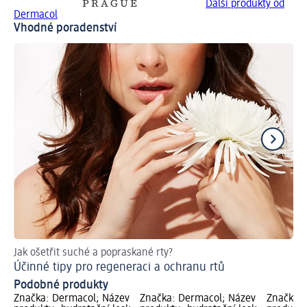
Další produkty od
Dermacol
Vhodné poradenství
Jak ošetřit suché a popraskané rty?
Nec
Účinné tipy pro regeneraci a ochranu rtů
Le
Podobné produkty
Značka: Dermacol; Název
Značka: Dermacol; Název
Značka: 