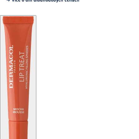
Více o dm dlouhodobých cenách