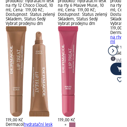
produktu: hydratační lesk
produktu: hydratační lesk
produktu
na rty 12 Choco Cloud, 10
na rty 6 Mauve Muse, 10
na rty 13
ml; Cena: 119,00 Kč;
ml; Cena: 119,00 Kč;
ml; Cena
Dostupnost: Status zelený
Dostupnost: Status zelený
Dostupno
Skladem, Status šedý
Skladem, Status šedý
Skladem,
Vybrat prodejnu dm
Vybrat prodejnu dm
Vybrat p
119,00 K
Dermaco
na rty 13
ml
Skla
Vybra
119,00 Kč
119,00 Kč
Dermacol
hydratační lesk