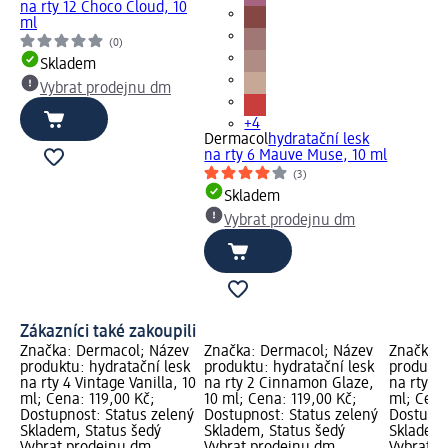
na rty 12 Choco Cloud, 10
ml
(0)
Skladem
Vybrat prodejnu dm
+4
Dermacol
hydratační lesk
na rty 6 Mauve Muse, 10 ml
(3)
Skladem
Vybrat prodejnu dm
Zákazníci také zakoupili
Značka: Dermacol; Název
Značka: Dermacol; Název
Značka: 
produktu: hydratační lesk
produktu: hydratační lesk
produktu
na rty 4 Vintage Vanilla, 10
na rty 2 Cinnamon Glaze,
na rty 6
ml; Cena: 119,00 Kč;
10 ml; Cena: 119,00 Kč;
ml; Cena
Dostupnost: Status zelený
Dostupnost: Status zelený
Dostupno
Skladem, Status šedý
Skladem, Status šedý
Skladem,