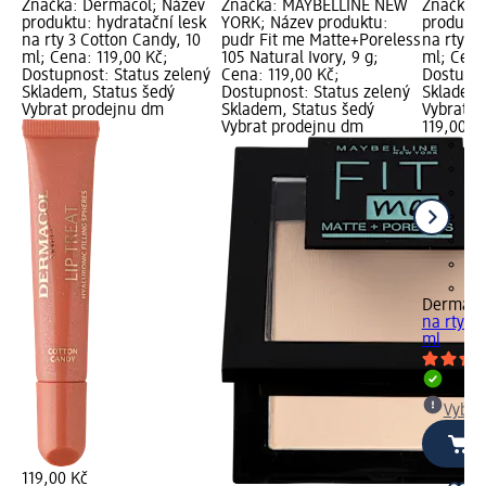
Značka: Dermacol; Název
Značka: MAYBELLINE NEW
Značka: 
produktu: hydratační lesk
YORK; Název produktu:
produktu
na rty 3 Cotton Candy, 10
pudr Fit me Matte+Poreless
na rty 4 
ml; Cena: 119,00 Kč;
105 Natural Ivory, 9 g;
ml; Cena
Dostupnost: Status zelený
Cena: 119,00 Kč;
Dostupno
Skladem, Status šedý
Dostupnost: Status zelený
Skladem,
Vybrat prodejnu dm
Skladem, Status šedý
Vybrat p
Vybrat prodejnu dm
119,00 K
+4
Dermaco
na rty 4 
ml
Skla
Vybra
119,00 Kč