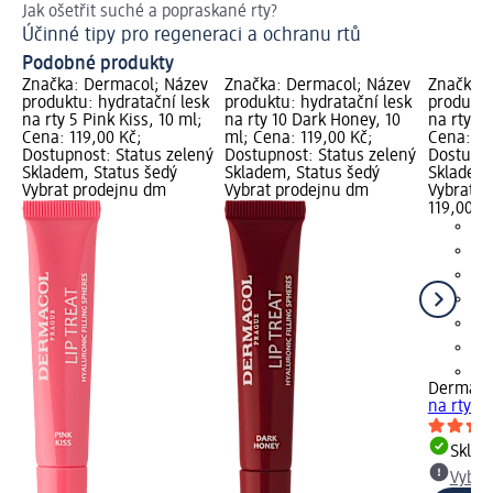
Jak ošetřit suché a popraskané rty?
Nec
Účinné tipy pro regeneraci a ochranu rtů
Le
Podobné produkty
Značka: Dermacol; Název
Značka: Dermacol; Název
Značka: 
produktu: hydratační lesk
produktu: hydratační lesk
produktu
na rty 5 Pink Kiss, 10 ml;
na rty 10 Dark Honey, 10
na rty 1 
Cena: 119,00 Kč;
ml; Cena: 119,00 Kč;
Cena: 11
Dostupnost: Status zelený
Dostupnost: Status zelený
Dostupno
Skladem, Status šedý
Skladem, Status šedý
Skladem,
Vybrat prodejnu dm
Vybrat prodejnu dm
Vybrat p
119,00 K
+4
Dermaco
na rty 1 
Skla
Vybra