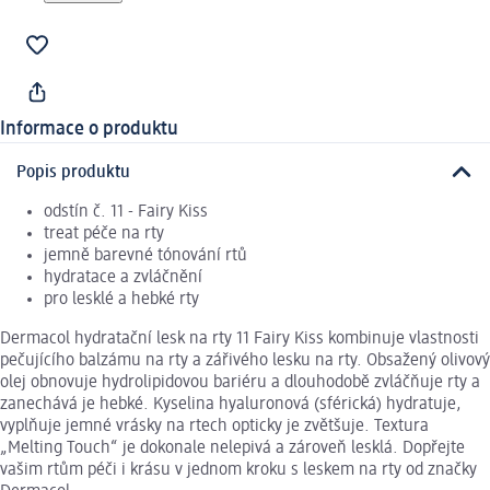
Informace o produktu
Popis produktu
odstín č. 11 - Fairy Kiss
treat péče na rty
jemně barevné tónování rtů
hydratace a zvláčnění
pro lesklé a hebké rty
Dermacol hydratační lesk na rty 11 Fairy Kiss kombinuje vlastnosti
pečujícího balzámu na rty a zářivého lesku na rty. Obsažený olivový
olej obnovuje hydrolipidovou bariéru a dlouhodobě zvláčňuje rty a
zanechává je hebké. Kyselina hyaluronová (sférická) hydratuje,
vyplňuje jemné vrásky na rtech opticky je zvětšuje. Textura
„Melting Touch“ je dokonale nelepivá a zároveň lesklá. Dopřejte
vašim rtům péči i krásu v jednom kroku s leskem na rty od značky