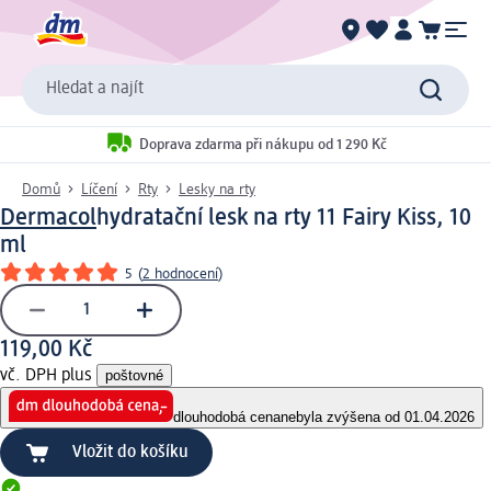
Hledat a najít
Doprava zdarma při nákupu od 1 290 Kč
Domů
Líčení
Rty
Lesky na rty
Dermacol
hydratační lesk na rty 11 Fairy Kiss, 10
ml
5
(
2 hodnocení
)
119,00 Kč
vč. DPH plus
poštovné
dlouhodobá cena
nebyla zvýšena od 01.04.2026
Vložit do košíku