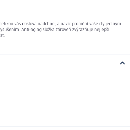
smetikou vás doslova nadchne, a navíc promění vaše rty jediným
vysušením. Anti-aging složka zároveň zvýrazňuje nejlepší
st.