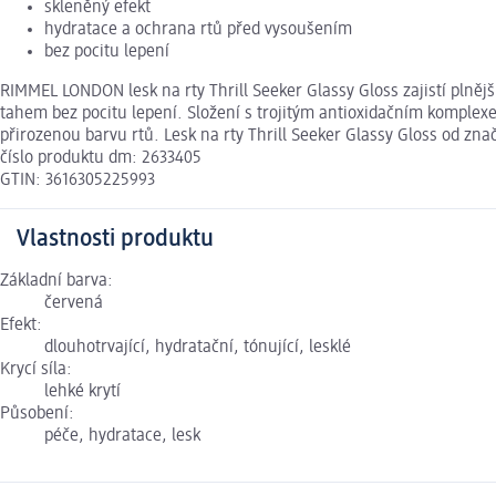
skleněný efekt
hydratace a ochrana rtů před vysoušením
bez pocitu lepení
RIMMEL LONDON lesk na rty Thrill Seeker Glassy Gloss zajistí plněj
tahem bez pocitu lepení. Složení s trojitým antioxidačním komplex
přirozenou barvu rtů. Lesk na rty Thrill Seeker Glassy Gloss od
číslo produktu dm: 2633405
GTIN: 3616305225993
Vlastnosti produktu
Základní barva:
červená
Efekt:
dlouhotrvající, hydratační, tónující, lesklé
Krycí síla:
lehké krytí
Působení:
péče, hydratace, lesk