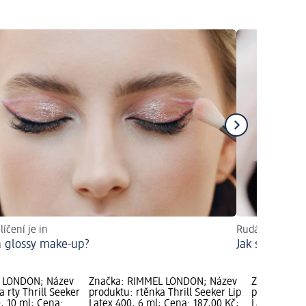
líčení je in
Rudá jako symb
a glossy make-up?
Jak si nalíčit
 LONDON; Název
Značka: RIMMEL LONDON; Název
Značka: RI
a rty Thrill Seeker
produktu: rtěnka Thrill Seeker Lip
produktu: rt
, 10 ml; Cena:
Latex 400, 6 ml; Cena: 187,00 Kč;
Latex 300, 6