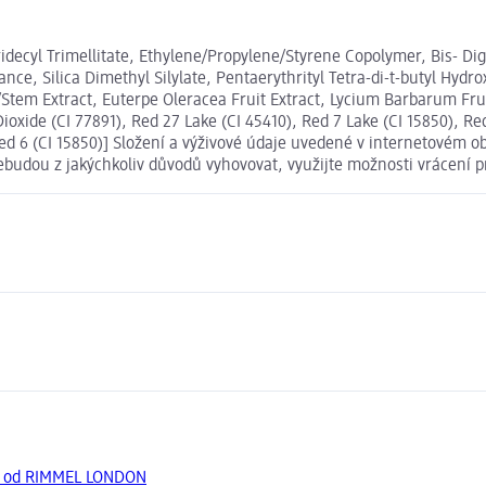
idecyl Trimellitate, Ethylene/Propylene/Styrene Copolymer, Bis- Di
nce, Silica Dimethyl Silylate, Pentaerythrityl Tetra-di-t-butyl Hy
Stem Extract, Euterpe Oleracea Fruit Extract, Lycium Barbarum Frui
oxide (CI 77891), Red 27 Lake (CI 45410), Red 7 Lake (CI 15850), Red
 Red 6 (CI 15850)] Složení a výživové údaje uvedené v internetovém 
nebudou z jakýchkoliv důvodů vyhovovat, využijte možnosti vrácen
ty od RIMMEL LONDON