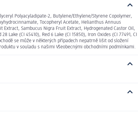
glyceryl Polyacyladipate-2, Butylene/Ethylene/Styrene Copolymer,
droxyhydrocinnamate, Tocopheryl Acetate, Helianthus Annuus
t Extract, Sambucus Nigra Fruit Extract, Hydrogenated Castor Oil,
 28 Lake (CI 45410), Red 6 Lake (CI 15850), Iron Oxides (CI 77491, CI
obchodě se může v některých případech nepatrně lišit od složení
í produktu v souladu s našimi Všeobecnými obchodními podmínkami.