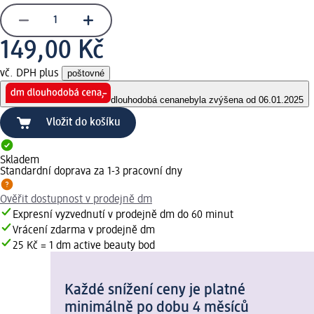
149,00 Kč
vč. DPH plus
poštovné
dlouhodobá cena
nebyla zvýšena od 06.01.2025
Vložit do košíku
Skladem
Standardní doprava za 1-3 pracovní dny
Ověřit dostupnost v prodejně dm
Expresní vyzvednutí v prodejně dm do 60 minut
Vrácení zdarma v prodejně dm
25 Kč = 1 dm active beauty bod
Každé snížení ceny je platné
minimálně po dobu 4 měsíců