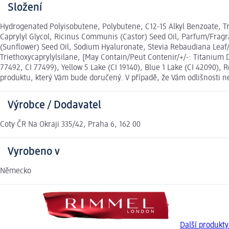
Složení
Hydrogenated Polyisobutene, Polybutene, C12-15 Alkyl Benzoate, Tr
Caprylyl Glycol, Ricinus Communis (Castor) Seed Oil, Parfum/Fragra
(Sunflower) Seed Oil, Sodium Hyaluronate, Stevia Rebaudiana Leaf/
Triethoxycaprylylsilane, [May Contain/Peut Contenir/+/-: Titanium Di
77492, CI 77499), Yellow 5 Lake (CI 19140), Blue 1 Lake (CI 42090),
produktu, který Vám bude doručený. V případě, že Vám odlišnosti 
Výrobce / Dodavatel
Coty ČR Na Okraji 335/42, Praha 6, 162 00
Vyrobeno v
Německo
Další produk