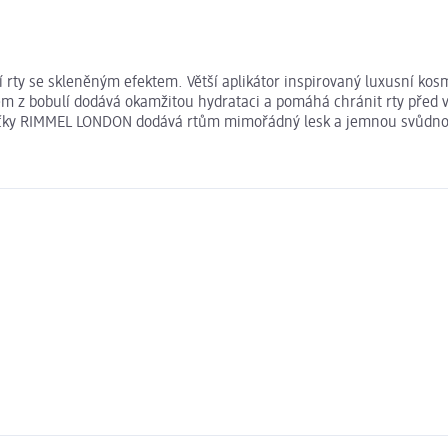
ší rty se skleněným efektem. Větší aplikátor inspirovaný luxusní ko
em z bobulí dodává okamžitou hydrataci a pomáhá chránit rty před 
 značky RIMMEL LONDON dodává rtům mimořádný lesk a jemnou svůdno