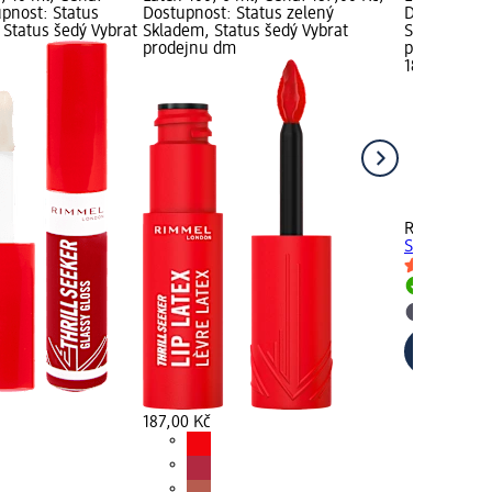
upnost: Status
Dostupnost: Status zelený
Dostupnost:
 Status šedý Vybrat
Skladem, Status šedý Vybrat
Skladem, St
prodejnu dm
prodejnu d
187,00 Kč
RIMMEL LO
Seeker Lip L
Skladem
Vybrat p
187,00 Kč