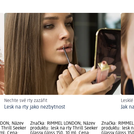
Nechte své rty zazářit
Lesklé 
Lesk na rty jako nezbytnost
Jak n
NDON; Název
Značka: RIMMEL LONDON; Název
Značka: RIMMEL
 Thrill Seeker
produktu: lesk na rty Thrill Seeker
produktu: lesk n
 ml; Cena:
Glassy Gloss 150, 10 ml; Cena:
Glassy Gloss 350