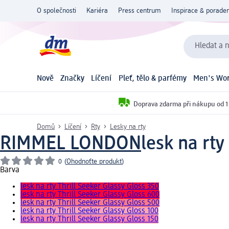
O společnosti
Kariéra
Press centrum
Inspirace & poraden
Hledat a n
Nově
Značky
Líčení
Pleť, tělo & parfémy
Men's Wor
Doprava zdarma při nákupu od 1
Domů
Líčení
Rty
Lesky na rty
RIMMEL LONDON
lesk na rty
0
(
Ohodnoťte produkt
)
Barva
lesk na rty Thrill Seeker Glassy Gloss 350
lesk na rty Thrill Seeker Glassy Gloss 600
lesk na rty Thrill Seeker Glassy Gloss 500
lesk na rty Thrill Seeker Glassy Gloss 100
lesk na rty Thrill Seeker Glassy Gloss 150