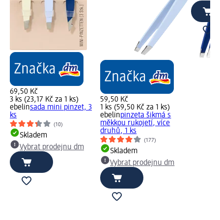
69,50 Kč
3 ks (23,17 Kč za 1 ks)
59,50 Kč
ebelin
sada mini pinzet, 3
1 ks (59,50 Kč za 1 ks)
ks
ebelin
pinzeta šikmá s
měkkou rukojetí, více
(10)
druhů, 1 ks
Skladem
(177)
Vybrat prodejnu dm
Skladem
Vybrat prodejnu dm