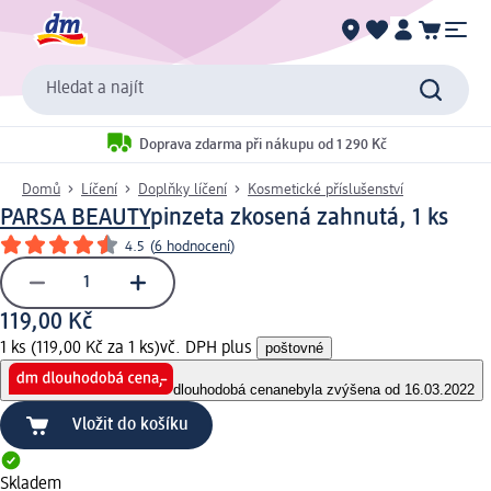
Hledat a najít
Doprava zdarma při nákupu od 1 290 Kč
Domů
Líčení
Doplňky líčení
Kosmetické příslušenství
PARSA BEAUTY
pinzeta zkosená zahnutá, 1 ks
4.5
(
6 hodnocení
)
119,00 Kč
1 ks (119,00 Kč za 1 ks)
vč. DPH plus
poštovné
dlouhodobá cena
nebyla zvýšena od 16.03.2022
Vložit do košíku
Skladem