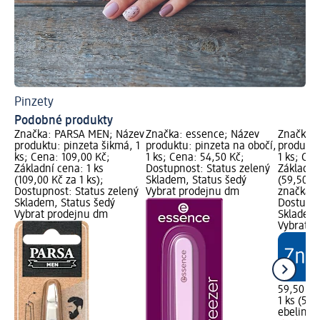
Pinzety
Kl
Podobné produkty
Značka: PARSA MEN; Název
Značka: essence; Název
Značka: 
produktu: pinzeta šikmá, 1
produktu: pinzeta na obočí,
produktu
ks; Cena: 109,00 Kč;
1 ks; Cena: 54,50 Kč;
1 ks; Cen
Základní cena: 1 ks
Dostupnost: Status zelený
Základní 
(109,00 Kč za 1 ks);
Skladem, Status šedý
(59,50 Kč
Dostupnost: Status zelený
Vybrat prodejnu dm
značka g
Skladem, Status šedý
Dostupno
Vybrat prodejnu dm
Skladem,
Vybrat p
59,50 Kč
1 ks (59,
ebelin
pi