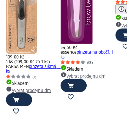
Upoz
Skla
Vybra
54,50 Kč
essence
pinzeta na obočí, 1
109,00 Kč
ks
1 ks (109,00 Kč za 1 ks)
(55)
PARSA MEN
pinzeta šikmá, 1
Skladem
ks
Vybrat prodejnu dm
(1)
Skladem
Vybrat prodejnu dm