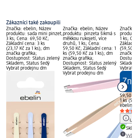
Zákazníci také zakoupili
Značka: ebelin; Název
Značka: ebelin; Název
Značka: 
produktu: sada mini pinzet,
produktu: pinzeta šikmá s
produktu
3 ks; Cena: 69,50 Kč;
měkkou rukojetí, více
1 ks; Cen
Základní cena: 3 ks
druhů, 1 ks; Cena:
Základní 
(23,17 Kč za 1 ks); dm
59,50 Kč; Základní cena: 1
(59,50 Kč
značka grafika;
ks (59,50 Kč za 1 ks); dm
značka g
Dostupnost: Status zelený
značka grafika;
Dostupno
Skladem, Status šedý
Dostupnost: Status zelený
Skladem,
Vybrat prodejnu dm
Skladem, Status šedý
Vybrat p
Vybrat prodejnu dm
59,50 Kč
1 ks (59,
ebelin
pi
Upoz
Skla
Vybra