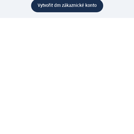
Vytvořit dm zákaznické konto
Služby
Zákaznický program & Servis
Zákaznický servis
Odeslání & Dodání
Vrácení zboží
Společnost
O společnosti
Společenská odpovědnost
Kariéra
Press centrum
Svět dm
Platební možnosti