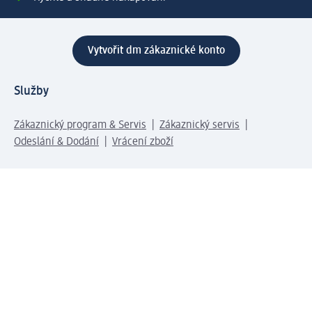
Vytvořit dm zákaznické konto
Služby
Zákaznický program & Servis
Zákaznický servis
Odeslání & Dodání
Vrácení zboží
Společnost
O společnosti
Společenská odpovědnost
Kariéra
Press centrum
Svět dm