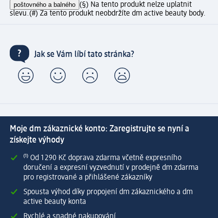
poštovného a balného
(§) Na tento produkt nelze uplatnit
slevu.
(#) Za tento produkt neobdržíte dm active beauty body.
Jak se Vám líbí tato stránka?
Moje dm zákaznické konto: Zaregistrujte se nyní a
získejte výhody
⁽¹⁾ Od 1 290 Kč doprava zdarma včetně expresního
doručení a expresní vyzvednutí v prodejně dm zdarma
pro registrované a přihlášené zákazníky
Spousta výhod díky propojení dm zákaznického a dm
active beauty konta
Rychlé a snadné nakupování