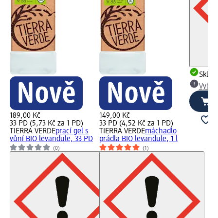
Skla
Vybra
189,00 Kč
149,00 Kč
33 PD (5,73 Kč za 1 PD)
33 PD (4,52 Kč za 1 PD)
TIERRA VERDE
prací gel s
TIERRA VERDE
máchadlo
vůní BIO levandule, 33 PD
prádla BIO levandule, 1 l
(0)
(1)