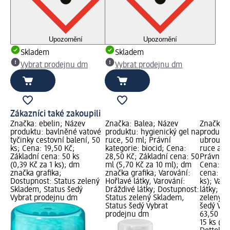
Upozornění
Upozornění
Skladem
Skladem
Vybrat prodejnu dm
Vybrat prodejnu dm
Zákazníci také zakoupili
Značka: ebelin; Název
Značka: Balea; Název
Značka: 
produktu: bavlněné vatové
produktu: hygienický gel na
produktu
l;
tyčinky cestovní balení, 50
ruce, 50 ml; Právní
ubrousky
í
ks; Cena: 19,50 Kč;
kategorie: biocid; Cena:
ruce a po
a
Základní cena: 50 ks
28,50 Kč; Základní cena: 50
Právní ka
tus
(0,39 Kč za 1 ks); dm
ml (5,70 Kč za 10 ml); dm
Cena: 63
značka grafika;
značka grafika; Varování:
cena: 15 
m
Dostupnost: Status zelený
Hořlavé látky, Varování:
ks); Var
Skladem, Status šedý
Dráždivé látky; Dostupnost:
látky; D
Vybrat prodejnu dm
Status zelený Skladem,
zelený S
Status šedý Vybrat
šedý Vyb
prodejnu dm
63,50 Kč
15 ks (4,