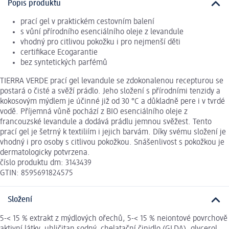
Popis produktu
prací gel v praktickém cestovním balení
s vůní přírodního esenciálního oleje z levandule
vhodný pro citlivou pokožku i pro nejmenší děti
certifikace Ecogarantie
bez syntetických parfémů
TIERRA VERDE prací gel levandule se zdokonalenou recepturou se
postará o čisté a svěží prádlo. Jeho složení s přírodními tenzidy a
kokosovým mýdlem je účinné již od 30 °C a důkladně pere i v tvrdé
vodě. Příjemná vůně pochází z BIO esenciálního oleje z
francouzské levandule a dodává prádlu jemnou svěžest. Tento
prací gel je šetrný k textiliím i jejich barvám. Díky svému složení je
vhodný i pro osoby s citlivou pokožkou. Snášenlivost s pokožkou je
dermatologicky potvrzena.
číslo produktu dm: 3143439
GTIN: 8595691824575
Složení
5-< 15 % extrakt z mýdlových ořechů, 5-< 15 % neiontové povrchově
aktivní látky, uhličitan sodný, chelatační činidlo (GLDA), glycerol,