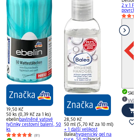
Dettol
de
2 v 1 Fr
povrchy,
ml)
obí
Skla
Vybra
19,50 Kč
50 ks (0,39 Kč za 1 ks)
ebelin
bavlněné vatové
28,50 Kč
tyčinky cestovní balení, 50
50 ml (5,70 Kč za 10 ml)
ks
+ 1 další velikost
Balea
hygienický gel na
(81)
ruce, 50 ml
biocid