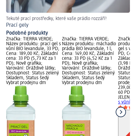
Tekuté prací prostředky, které vaše prádlo rozzáří!
Tip
Prací gely
Ja
Podobné produkty
Značka: TIERRA VERDE;
Značka: TIERRA VERDE;
Značka: 
Název produktu: prací gel s
Název produktu: máchadlo
produktu
vůní BIO levandule, 33 PD;
prádla BIO levandule, 1 l;
gel s vůn
Cena: 189,00 Kč; Základní
Cena: 149,00 Kč; Základní
PD; Cena
cena: 33 PD (5,73 Kč za 1
cena: 33 PD (4,52 Kč za 1
Základní
PD); Nově grafika;
PD); Nově grafika;
(3,98 Kč 
Varování: Dráždivé látky;
Varování: Dráždivé látky;
Dráždivé
Dostupnost: Status zelený
Dostupnost: Status zelený
Status z
Skladem, Status šedý
Skladem, Status šedý
Status š
Vybrat prodejnu dm
Vybrat prodejnu dm
prodejn
239,00 K
60 PD (3
JELEN
uni
s vůní l