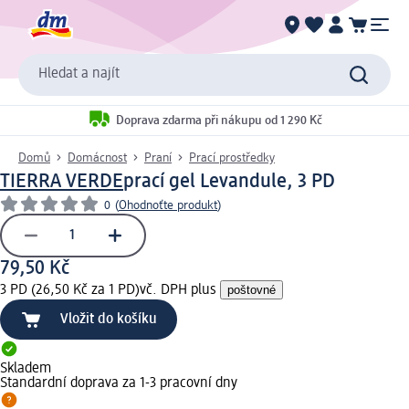
Hledat a najít
Doprava zdarma při nákupu od 1 290 Kč
Domů
Domácnost
Praní
Prací prostředky
TIERRA VERDE
prací gel Levandule, 3 PD
0
(
Ohodnoťte produkt
)
79,50 Kč
3 PD (26,50 Kč za 1 PD)
vč. DPH plus
poštovné
Vložit do košíku
Skladem
Standardní doprava za 1-3 pracovní dny