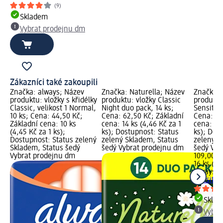
(9)
Skladem
Vybrat prodejnu dm
Zákazníci také zakoupili
Značka: always; Název
Značka: Naturella; Název
Značka: 
produktu: vložky s křidélky
produktu: vložky Classic
produktu
Classic, velikost 1 Normal,
Night duo pack, 14 ks;
Sensitive
10 ks; Cena: 44,50 Kč;
Cena: 62,50 Kč; Základní
Cena: 10
Základní cena: 10 ks
cena: 14 ks (4,46 Kč za 1
cena: 16 
(4,45 Kč za 1 ks);
ks); Dostupnost: Status
ks); Dos
Dostupnost: Status zelený
zelený Skladem, Status
zelený S
Skladem, Status šedý
šedý Vybrat prodejnu dm
šedý Vyb
Vybrat prodejnu dm
109,00 K
16 ks (6,
always
vl
Sensitive
Skla
Vybra