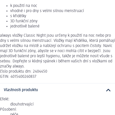
k použití na noc
vhodné i pro dny s velmi silnou menstruací
s křidélky
3D funkční zóny
jednotlivě balené
always vložky Classic Night jsou určeny k použití na noc nebo pro
dny s velmi silnou menstruací. Vložky mají křidélka, která pomáhají
udržet vložku na místě a nabízejí ochranu s pocitem čistoty. Navíc
mají 3D funkční zóny, abyste se v noci mohla cítit v bezpečí. Jsou
jednotlivě balené pro lepší hygienu, takže je můžete nosit všude s
sebou. Dopřejte si klidný spánek i během vašich dní s vložkami od
značky always.
číslo produktu dm: 2404450
GTIN: 4015400260837
Vlastnosti produktu
Efekt:
dlouhotrvající
Působení:
péče