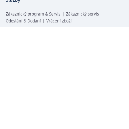
Služby
Zákaznický program & Servis
Zákaznický servis
Odeslání & Dodání
Vrácení zboží
Společnost
O společnosti
Společenská odpovědnost
Kariéra
Press centrum
Svět dm
Platební možnosti