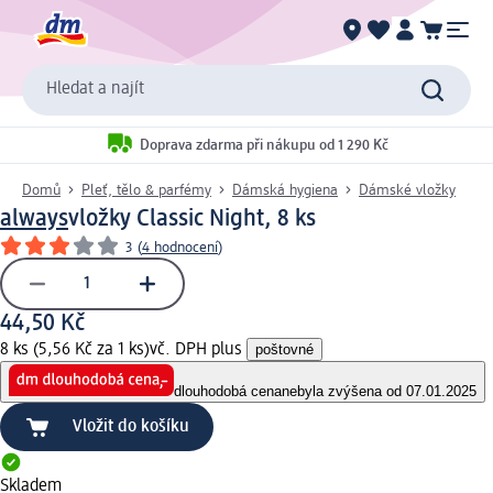
Hledat a najít
Doprava zdarma při nákupu od 1 290 Kč
Domů
Pleť, tělo & parfémy
Dámská hygiena
Dámské vložky
always
vložky Classic Night, 8 ks
3
(
4 hodnocení
)
44,50 Kč
8 ks (5,56 Kč za 1 ks)
vč. DPH plus
poštovné
dlouhodobá cena
nebyla zvýšena od 07.01.2025
Vložit do košíku
Skladem