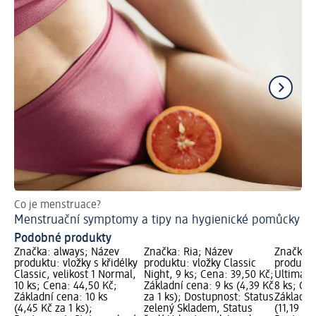
Co je menstruace?
Ti
Menstruační symptomy a tipy na hygienické pomůcky
Co
Podobné produkty
Značka: always; Název
Značka: Ria; Název
Značka: 
produktu: vložky s křidélky
produktu: vložky Classic
produktu:
Classic, velikost 1 Normal,
Night, 9 ks; Cena: 39,50 Kč;
Ultimate 
10 ks; Cena: 44,50 Kč;
Základní cena: 9 ks (4,39 Kč
8 ks; Ce
Základní cena: 10 ks
za 1 ks); Dostupnost: Status
Základní
(4,45 Kč za 1 ks);
zelený Skladem, Status
(11,19 Kč 