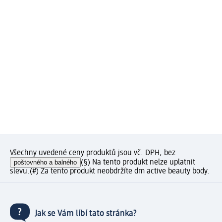
Všechny uvedené ceny produktů jsou vč. DPH, bez
poštovného a balného
(§) Na tento produkt nelze uplatnit
slevu.
(#) Za tento produkt neobdržíte dm active beauty body.
Jak se Vám líbí tato stránka?