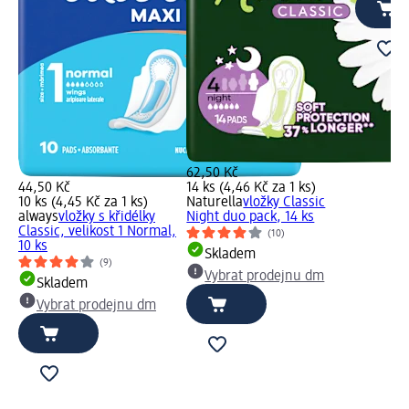
62,50 Kč
44,50 Kč
14 ks (4,46 Kč za 1 ks)
10 ks (4,45 Kč za 1 ks)
Naturella
vložky Classic
always
vložky s křidélky
Night duo pack, 14 ks
Classic, velikost 1 Normal,
(10)
10 ks
Skladem
(9)
Vybrat prodejnu dm
Skladem
Vybrat prodejnu dm