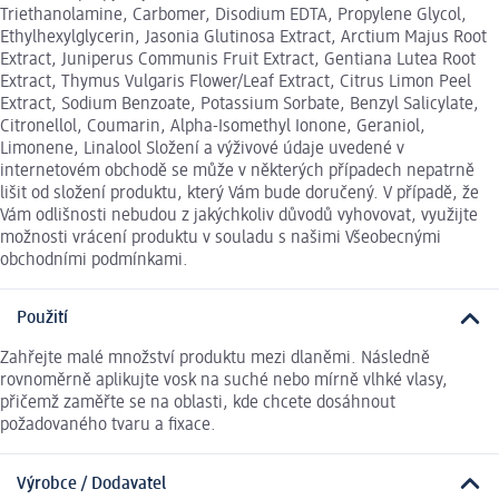
Triethanolamine, Carbomer, Disodium EDTA, Propylene Glycol,
Ethylhexylglycerin, Jasonia Glutinosa Extract, Arctium Majus Root
Extract, Juniperus Communis Fruit Extract, Gentiana Lutea Root
Extract, Thymus Vulgaris Flower/Leaf Extract, Citrus Limon Peel
Extract, Sodium Benzoate, Potassium Sorbate, Benzyl Salicylate,
Citronellol, Coumarin, Alpha-Isomethyl Ionone, Geraniol,
Limonene, Linalool Složení a výživové údaje uvedené v
internetovém obchodě se může v některých případech nepatrně
lišit od složení produktu, který Vám bude doručený. V případě, že
Vám odlišnosti nebudou z jakýchkoliv důvodů vyhovovat, využijte
možnosti vrácení produktu v souladu s našimi Všeobecnými
obchodními podmínkami.
Použití
Zahřejte malé množství produktu mezi dlaněmi. Následně
rovnoměrně aplikujte vosk na suché nebo mírně vlhké vlasy,
přičemž zaměřte se na oblasti, kde chcete dosáhnout
požadovaného tvaru a fixace.
Výrobce / Dodavatel