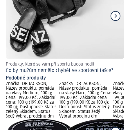
Produkty, které se vám při sportu budou hodit
Ti
Co by mužům nemělo chybět ve sportovní tašce?
Vy
Podobné produkty
Značka: DR JACKSON;
Značka: DR JACKSON;
Značka:
Název produktu: pomáda
Název produktu: pomáda
Název pr
na vlasy Medium, 100 g;
na vlasy Hard, 100 g; Cena:
vlasy Ha
Cena: 199,00 Kč; Základní
199,00 Kč; Základní cena:
199,00 K
cena: 100 g (199,00 Kč za
100 g (199,00 Kč za 100 g);
100 g (19
100 g); Dostupnost: Status
Dostupnost: Status zelený
Dostupno
zelený Skladem, Status
Skladem, Status šedý
Skladem,
šedý Vybrat prodejnu dm
Vybrat prodejnu dm
Vybrat p
199,00 K
100 g (19