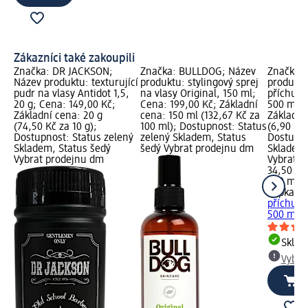
Zákazníci také zakoupili
Značka: DR JACKSON;
Značka: BULLDOG; Název
Značka: 
Název produktu: texturující
produktu: stylingový sprej
produktu
pudr na vlasy Antidot 1,5,
na vlasy Original, 150 ml;
příchutí
20 g; Cena: 149,00 Kč;
Cena: 199,00 Kč; Základní
500 ml; 
Základní cena: 20 g
cena: 150 ml (132,67 Kč za
Základní
(74,50 Kč za 10 g);
100 ml); Dostupnost: Status
(6,90 Kč 
Dostupnost: Status zelený
zelený Skladem, Status
Dostupno
Skladem, Status šedý
šedý Vybrat prodejnu dm
Skladem,
Vybrat prodejnu dm
Vybrat p
34,50 Kč
500 ml (
qapka
mi
příchutí
500 ml
Skla
Vybra