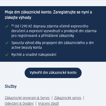
Moje dm zákaznické konto: Zaregistrujte se nyní a
získejte výhody
⁽¹⁾ Od 1 290 Kč doprava zdarma včetně expresního
doručení a expresní vyzvednutí v prodejně dm zdarma
pro registrované a přihlášené zákazníky
Spousta výhod díky propojení dm zákaznického a dm
active beauty konta
Rychlé a snadné nakupování
Vytvořit dm zákaznické konto
Služby
Zákaznický program & Servis
Zákaznický servis
Odeslání & Dodání
Vrácení zboží