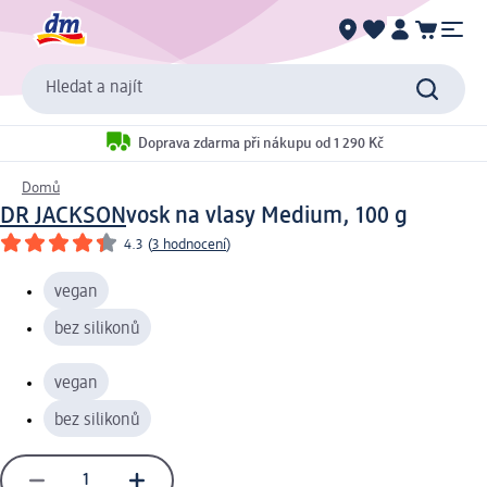
Hledat a najít
Doprava zdarma při nákupu od 1 290 Kč
Domů
DR JACKSON
vosk na vlasy Medium, 100 g
4.3
(
3 hodnocení
)
vegan
bez silikonů
vegan
bez silikonů