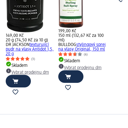
199,00 Kč
149,00 Kč
150 ml (132,67 Kč za 100
20 g (74,50 Kč za 10 g)
ml)
DR JACKSON
texturující
BULLDOG
stylingový sprej
pudr na vlasy Antidot 1,5,
na vlasy Original, 150 ml
20 g
(6)
(3)
Skladem
Skladem
Vybrat prodejnu dm
Vybrat prodejnu dm