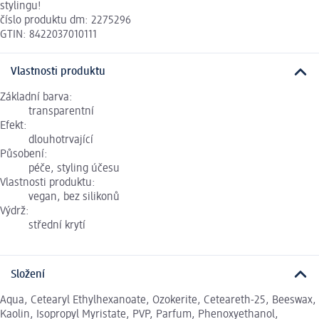
stylingu!
číslo produktu dm: 2275296
GTIN: 8422037010111
Vlastnosti produktu
Základní barva:
transparentní
Efekt:
dlouhotrvající
Působení:
péče, styling účesu
Vlastnosti produktu:
vegan, bez silikonů
Výdrž:
střední krytí
Složení
Aqua, Cetearyl Ethylhexanoate, Ozokerite, Ceteareth-25, Beeswax,
Kaolin, Isopropyl Myristate, PVP, Parfum, Phenoxyethanol,