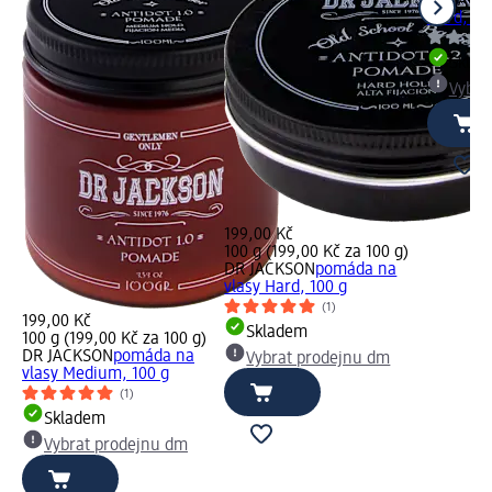
DR JACK
Hard, 10
Skla
Vybra
199,00 Kč
100 g (199,00 Kč za 100 g)
DR JACKSON
pomáda na
vlasy Hard, 100 g
(1)
199,00 Kč
Skladem
100 g (199,00 Kč za 100 g)
DR JACKSON
pomáda na
Vybrat prodejnu dm
vlasy Medium, 100 g
(1)
Skladem
Vybrat prodejnu dm