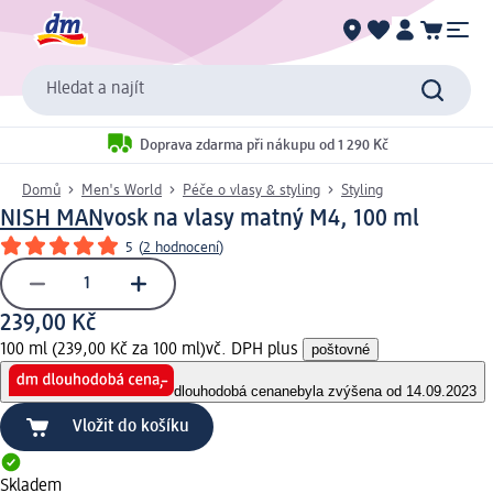
Hledat a najít
Doprava zdarma při nákupu od 1 290 Kč
Domů
Men's World
Péče o vlasy & styling
Styling
NISH MAN
vosk na vlasy matný M4, 100 ml
5
(
2 hodnocení
)
239,00 Kč
100 ml (239,00 Kč za 100 ml)
vč. DPH plus
poštovné
dlouhodobá cena
nebyla zvýšena od 14.09.2023
Vložit do košíku
Skladem