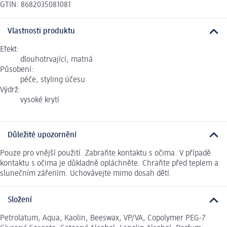
GTIN: 8682035081081
Vlastnosti produktu
Efekt:
dlouhotrvající, matná
Působení:
péče, styling účesu
Výdrž:
vysoké krytí
Důležité upozornění
Pouze pro vnější použití. Zabraňte kontaktu s očima. V případě
kontaktu s očima je důkladně opláchněte. Chraňte před teplem a
slunečním zářením. Uchovávejte mimo dosah dětí.
Složení
Petrolatum, Aqua, Kaolin, Beeswax, VP/VA, Copolymer PEG-7