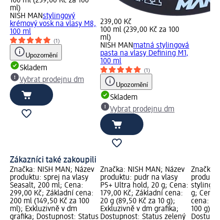
100 ml (239,00 Kč za 100
ml)
NISH MAN
stylingový
239,00 Kč
krémový vosk na vlasy M8,
100 ml (239,00 Kč za 100
100 ml
ml)
(1)
NISH MAN
matná stylingová
pasta na vlasy Defining M1,
Upozornění
100 ml
Skladem
(1)
Vybrat prodejnu dm
Upozornění
Skladem
Vybrat prodejnu dm
Zákazníci také zakoupili
Značka: NISH MAN; Název
Značka: NISH MAN; Název
Značka: 
produktu: sprej na vlasy
produktu: pudr na vlasy
produktu
Seasalt, 200 ml; Cena:
P5+ Ultra hold, 20 g; Cena:
stylingov
299,00 Kč; Základní cena:
179,00 Kč; Základní cena:
g; Cena:
200 ml (149,50 Kč za 100
20 g (89,50 Kč za 10 g);
cena: 10
ml); Exkluzivně v dm
Exkluzivně v dm grafika;
100 g); 
grafika; Dostupnost: Status
Dostupnost: Status zelený
Dostupno