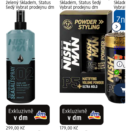
zelený Skladem, Status
Skladem, Status šedý
Skladem,
šedý Vybrat prodejnu dm
Vybrat prodejnu dm
Vybrat p
39,50 Kč
10 g (395
Balea M
stylingov
g
Upoz
Skla
Vybra
299,00 Kč
179,00 Kč