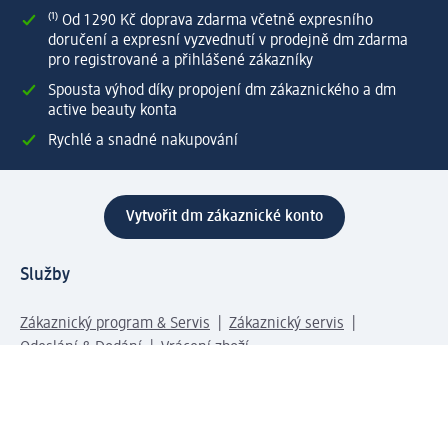
⁽¹⁾ Od 1 290 Kč doprava zdarma včetně expresního
doručení a expresní vyzvednutí v prodejně dm zdarma
pro registrované a přihlášené zákazníky
Spousta výhod díky propojení dm zákaznického a dm
active beauty konta
Rychlé a snadné nakupování
Vytvořit dm zákaznické konto
Služby
Zákaznický program & Servis
Zákaznický servis
Odeslání & Dodání
Vrácení zboží
Společnost
O společnosti
Společenská odpovědnost
Kariéra