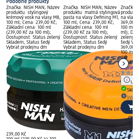
Podobné produkty
Značka: NISH MAN; Název
Značka: NISH MAN; Název
Značka:
produktu: stylingový
produktu: matná stylingová
produktu
krémový vosk na vlasy M8,
pasta na vlasy Defining M1,
na vlasy
100 ml; Cena: 239,00 Kč;
100 ml; Cena: 239,00 Kč;
369,00 K
Základní cena: 100 ml
Základní cena: 100 ml
100 ml (
(239,00 Kč za 100 ml);
(239,00 Kč za 100 ml);
ml); Dos
Dostupnost: Status zelený
Dostupnost: Status zelený
zelený S
Skladem, Status šedý
Skladem, Status šedý
šedý Vyb
Vybrat prodejnu dm
Vybrat prodejnu dm
369,00 K
100 ml (
ml)
NISH MA
na vlasy 
Upoz
Skla
Vybra
239,00 Kč