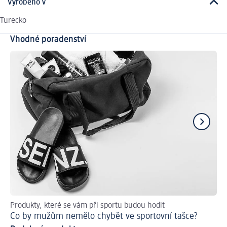
Vyrobeno v
Turecko
Vhodné poradenství
Produkty, které se vám při sportu budou hodit
Ti
Co by mužům nemělo chybět ve sportovní tašce?
Vy