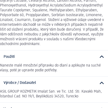
Glyceryl Cocoate, Cetearyl Alcohol, Lanolin Alcohol, Parfum,
Phenoxyethanol, Hydroxyethyl Acrylate/Sodium Acryloydimethyl
Taurate Copolymer, Squalene, Methylparaben, Ethylparaben,
Polysorbate 60, Propylparaben, Sorbitan Isostearate, Limonene,
Linalool, Coumarin, Eugenol. Složení a výživové údaje uvedené v
internetovém obchodě se může v některých případech nepatrně
lišit od složení produktu, který Vám bude doručený. V případě, že
Vám odlišnosti nebudou z jakýchkoliv důvodů vyhovovat, využijte
možnosti vrácení produktu v souladu s našimi Všeobecnými
obchodními podmínkami.
Použití
Naneste malé množství přípravku do dlaní a aplikujte na suché
vlasy, poté je upravte podle potřeby.
Výrobce / Dodavatel
ASIL GROUP KOZMETIK Imalat San. ve Tic. Ltd. Sti. Kavaklı Mah,
İstanbul Cad. NO 19/1, Beylikdüzü 34520, Turecko