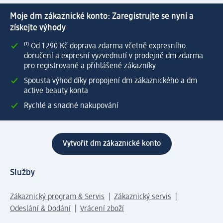
Moje dm zákaznické konto: Zaregistrujte se nyní a
získejte výhody
⁽¹⁾ Od 1 290 Kč doprava zdarma včetně expresního
doručení a expresní vyzvednutí v prodejně dm zdarma
pro registrované a přihlášené zákazníky
Spousta výhod díky propojení dm zákaznického a dm
active beauty konta
Rychlé a snadné nakupování
Vytvořit dm zákaznické konto
Služby
Zákaznický program & Servis
Zákaznický servis
Odeslání & Dodání
Vrácení zboží