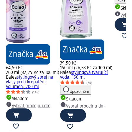
Upoz
Skla
Vybra
39,50 Kč
64,50 Kč
150 ml (26,33 Kč za 100 ml)
200 ml (32,25 Kč za 100 ml)
Balea
stylingová tvarující
Balea
stylingový sprej na
voda, 150 ml
vlasy proti krepatění
(76)
Volumen, 200 ml
Upozornění
(145)
Skladem
Skladem
Vybrat prodejnu dm
Vybrat prodejnu dm