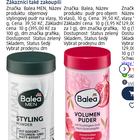
Zákazníci také zakoupili
Značka: Balea MEN; Název
Značka: Balea; Název
Značka: 
produktu: objemový
produktu: pudr pro objem
Název pr
stylingový pudr na vlasy, 10
vlasů, 10 g; Cena: 39,50 Kč;
vlasy Vo
g; Cena: 39,50 Kč; Základní
Základní cena: 10 g (3,95 Kč
129,00 K
cena: 10 g (395,00 Kč za
za 1 g); dm značka grafika;
10 g (129
100 g); dm značka grafika;
Dostupnost: Status zelený
Dostupno
Dostupnost: Status zelený
Skladem, Status šedý
Skladem,
Skladem, Status šedý
Vybrat prodejnu dm
Vybrat p
Vybrat prodejnu dm
129,00 K
10 g (129
Schwarzk
vlasy Vo
Skla
Vybra