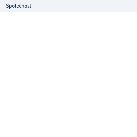
Společnost
O společnosti
Společenská odpovědnost
Kariéra
Press centrum
Svět dm
Platební možnosti
Spojte se s dm