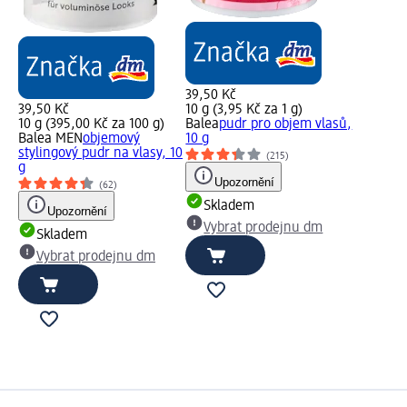
39,50 Kč
39,50 Kč
10 g (3,95 Kč za 1 g)
10 g (395,00 Kč za 100 g)
Balea
pudr pro objem vlasů,
Balea MEN
objemový
10 g
stylingový pudr na vlasy, 10
(215)
g
Upozornění
(62)
Skladem
Upozornění
Vybrat prodejnu dm
Skladem
Vybrat prodejnu dm