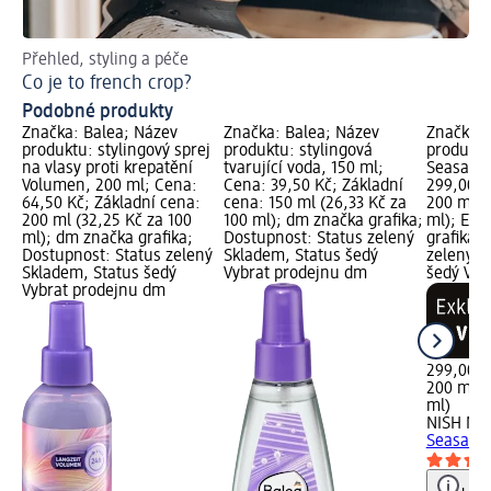
Přehled, styling a péče
Ti
Co je to french crop?
Ja
Podobné produkty
Značka: Balea; Název
Značka: Balea; Název
Značka:
produktu: stylingový sprej
produktu: stylingová
produktu
na vlasy proti krepatění
tvarující voda, 150 ml;
Seasalt,
Volumen, 200 ml; Cena:
Cena: 39,50 Kč; Základní
299,00 K
64,50 Kč; Základní cena:
cena: 150 ml (26,33 Kč za
200 ml (
200 ml (32,25 Kč za 100
100 ml); dm značka grafika;
ml); Exk
ml); dm značka grafika;
Dostupnost: Status zelený
grafika;
Dostupnost: Status zelený
Skladem, Status šedý
zelený S
Skladem, Status šedý
Vybrat prodejnu dm
šedý Vyb
Vybrat prodejnu dm
299,00 K
200 ml (
ml)
NISH MA
Seasalt,