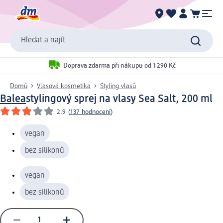
Hledat a najít
Doprava zdarma při nákupu od 1 290 Kč
Domů
Vlasová kosmetika
Styling vlasů
Balea
stylingový sprej na vlasy Sea Salt, 200 ml
2.9
(
137 hodnocení
)
vegan
bez silikonů
vegan
bez silikonů