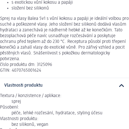
s exotickou vůní kokosu a papáji
složení bez silikonů
Sprej na vlasy Balea 5v1 s vůní kokosu a papáji je ideální volbou pro
suché a poškozené vlasy. Jeho složení bez silikonů dodává vlasům
hydrataci a zanechává je nádherně hebké až ke konečkům. Tato
bezoplachová péče navíc usnadňuje rozčesávání a poskytuje
ochranu před teplem až do 230 °C. Receptura působí proti třepení
konečků a zahalí vlasy do exotické vůně. Pro zářivý vzhled a pocit
pěstěných vlasů. Snášenlivost s pokožkou dermatologicky
potvrzena.
číslo produktu dm: 3125096
GTIN: 4070765001624
Vlastnosti produktu
Textura / konzistence / aplikace:
sprej
Působení:
péče, lehké rozčesání, hydratace, styling účesu
Vlastnosti produktu:
bez silikonů, vegan