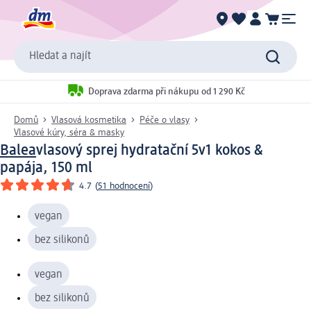
Hledat a najít
Doprava zdarma při nákupu od 1 290 Kč
Domů
Vlasová kosmetika
Péče o vlasy
Vlasové kúry, séra & masky
Balea
vlasový sprej hydratační 5v1 kokos &
papája, 150 ml
4.7
(
51 hodnocení
)
vegan
bez silikonů
vegan
bez silikonů