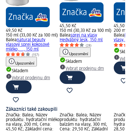
45,50 Kč
45,50 Kč
49,50 Kč
150 ml (30,33 Kč za 100 ml)
200 ml (
150 ml (33,00 Kč za 100 ml)
Balea
sprej na vlasy
Balea
hyd
Balea
natural beauty
Hedvábný lesk, 150 ml
vlasy, 2
vlasový sprej kokosové
(28)
mléko,..., 150 ml
Skla
Upozornění
(157)
Vybra
Skladem
Upozornění
Vybrat prodejnu dm
Skladem
Vybrat prodejnu dm
Zákazníci také zakoupili
Značka: Balea; Název
Značka: Balea; Název
Značka: 
produktu: hydratační mléko
produktu: hydratační
produktu
na vlasy, 200 ml; Cena:
balzám na vlasy, 300 ml;
hydratač
45,50 Kč; Základní cena:
Cena: 29,50 Kč; Základní
28,50 Kč