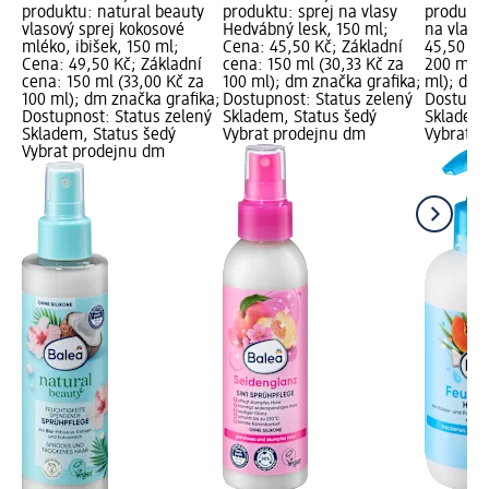
produktu: natural beauty
produktu: sprej na vlasy
produktu
vlasový sprej kokosové
Hedvábný lesk, 150 ml;
na vlasy
mléko, ibišek, 150 ml;
Cena: 45,50 Kč; Základní
45,50 Kč
Cena: 49,50 Kč; Základní
cena: 150 ml (30,33 Kč za
200 ml (
cena: 150 ml (33,00 Kč za
100 ml); dm značka grafika;
ml); dm 
100 ml); dm značka grafika;
Dostupnost: Status zelený
Dostupno
Dostupnost: Status zelený
Skladem, Status šedý
Skladem,
Skladem, Status šedý
Vybrat prodejnu dm
Vybrat p
Vybrat prodejnu dm