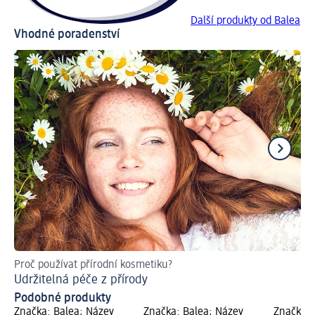
Další produkty od Balea
Vhodné poradenství
Proč používat přírodní kosmetiku?
Pra
Udržitelná péče z přírody
Co
Podobné produkty
Značka: Balea; Název
Značka: Balea; Název
Značka: 