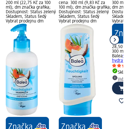
200 ml (22,75 Kč za 100
cena: 300 ml (9,83 Kč za
300 ml (
ml); dm značka grafika;
100 ml); dm značka grafika;
dm značk
Dostupnost: Status zelený
Dostupnost: Status zelený
Dostupno
Skladem, Status šedý
Skladem, Status šedý
Skladem,
Vybrat prodejnu dm
Vybrat prodejnu dm
Vybrat p
28,50 Kč
300 ml (
Balea
šam
hydratač
Skla
Vybra