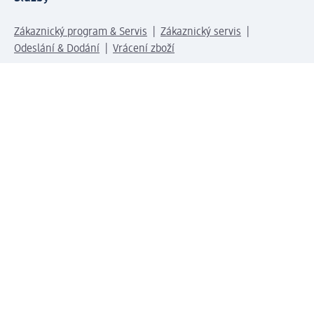
Zákaznický program & Servis
Zákaznický servis
Odeslání & Dodání
Vrácení zboží
Společnost
O společnosti
Společenská odpovědnost
Kariéra
Press centrum
Svět dm
Platební možnosti