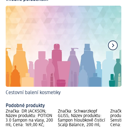
Cestovní balení kosmetiky
Pr
Co
Podobné produkty
Značka: DR JACKSON;
Značka: Schwarzkopf
Značka: 
Název produktu: POTION
GLISS; Název produktu:
produkt
3.0 šampon na vlasy, 200
šampon hloubkově čisticí
Senstitiv
ml; Cena: 169,00 Kč;
Scalp Balance, 200 ml;
Cena: 10