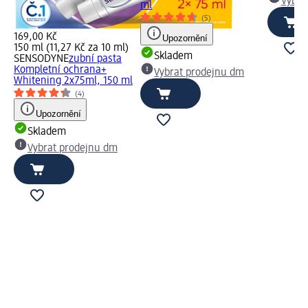
Vybra
ml
(5)
169,00 Kč
Upozornění
150 ml (11,27 Kč za 10 ml)
Skladem
SENSODYNE
zubní pasta
Kompletní ochrana+
Vybrat prodejnu dm
Whitening 2x75ml, 150 ml
(4)
Upozornění
Skladem
Vybrat prodejnu dm