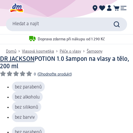
Hledat a najít
Doprava zdarma při nákupu od 1 290 Kč
Domů
Vlasová kosmetika
Péče o vlasy
Šampony
DR JACKSON
POTION 1.0 šampon na vlasy a tělo,
200 ml
0
(
Ohodnoťte produkt
)
bez parabenů
bez alkoholu
bez silikonů
bez barviv
bez parabenů