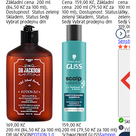
Základní cena: 200 ml
Cena: 159,00 Kč; Základní
cena: 20
(84,50 Kč za 100 ml);
cena: 200 ml (79,50 Kč za
100 ml);
Dostupnost: Status zelený
100 ml); Dostupnost: Status
látky; D
Skladem, Status šedý
zelený Skladem, Status
zelený S
Vybrat prodejnu dm
šedý Vybrat prodejnu dm
šedý Vyb
109,00 K
200 ml (
Batiste
s
Senstitiv
Skla
169,00 Kč
159,00 Kč
Vybra
200 ml (84,50 Kč za 100 ml)
200 ml (79,50 Kč za 100 ml)
DR JACKSON
POTION 3.0
Schwarzkopf GLISS
šampon