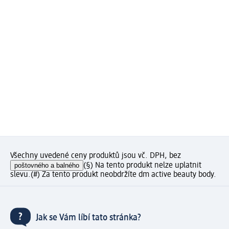
Všechny uvedené ceny produktů jsou vč. DPH, bez
poštovného a balného
(§) Na tento produkt nelze uplatnit
slevu.
(#) Za tento produkt neobdržíte dm active beauty body.
Jak se Vám líbí tato stránka?