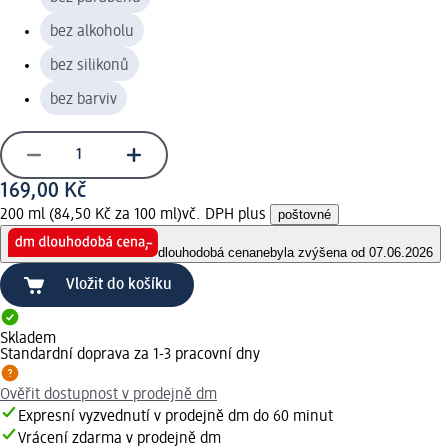
bez alkoholu
bez silikonů
bez barviv
169,00 Kč
200 ml (84,50 Kč za 100 ml)
vč. DPH plus
poštovné
dlouhodobá cena
nebyla zvýšena od 07.06.2026
Vložit do košíku
Skladem
Standardní doprava za 1-3 pracovní dny
Ověřit dostupnost v prodejně dm
Expresní vyzvednutí v prodejně dm do 60 minut
Vrácení zdarma v prodejně dm