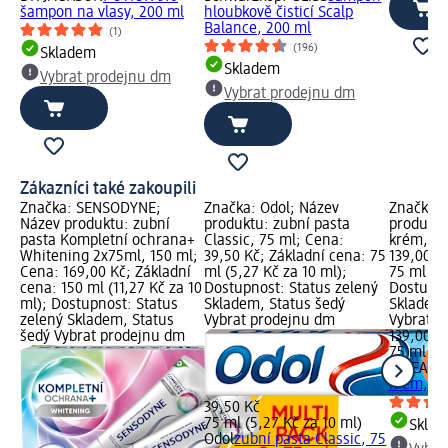
šampon na vlasy, 200 ml
hloubkově čisticí Scalp
Balance, 200 ml
(1)
(196)
Skladem
Skladem
Vybrat prodejnu dm
Vybrat prodejnu dm
Zákazníci také zakoupili
Značka: SENSODYNE;
Značka: Odol; Název
Značka:
Název produktu: zubní
produktu: zubní pasta
produktu
pasta Kompletní ochrana+
Classic, 75 ml; Cena:
krém, 75
Whitening 2x75ml, 150 ml;
39,50 Kč; Základní cena: 75
139,00 K
Cena: 169,00 Kč; Základní
ml (5,27 Kč za 10 ml);
75 ml (18
cena: 150 ml (11,27 Kč za 10
Dostupnost: Status zelený
Dostupno
ml); Dostupnost: Status
Skladem, Status šedý
Skladem,
zelený Skladem, Status
Vybrat prodejnu dm
Vybrat p
šedý Vybrat prodejnu dm
139,00 K
75 ml (18
NIVEA M
krém, 75
39,50 Kč
75 ml (5,27 Kč za 10 ml)
Skla
Odol
zubní pasta Classic, 75