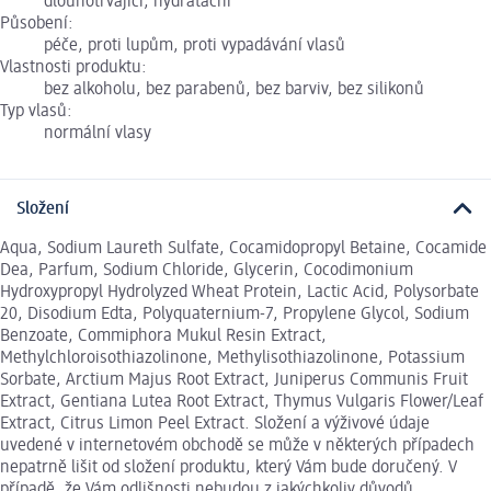
dlouhotrvající, hydratační
Působení:
péče, proti lupům, proti vypadávání vlasů
Vlastnosti produktu:
bez alkoholu, bez parabenů, bez barviv, bez silikonů
Typ vlasů:
normální vlasy
Složení
Aqua, Sodium Laureth Sulfate, Cocamidopropyl Betaine, Cocamide
Dea, Parfum, Sodium Chloride, Glycerin, Cocodimonium
Hydroxypropyl Hydrolyzed Wheat Protein, Lactic Acid, Polysorbate
20, Disodium Edta, Polyquaternium-7, Propylene Glycol, Sodium
Benzoate, Commiphora Mukul Resin Extract,
Methylchloroisothiazolinone, Methylisothiazolinone, Potassium
Sorbate, Arctium Majus Root Extract, Juniperus Communis Fruit
Extract, Gentiana Lutea Root Extract, Thymus Vulgaris Flower/Leaf
Extract, Citrus Limon Peel Extract. Složení a výživové údaje
uvedené v internetovém obchodě se může v některých případech
nepatrně lišit od složení produktu, který Vám bude doručený. V
případě, že Vám odlišnosti nebudou z jakýchkoliv důvodů