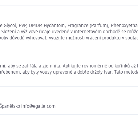
ne Glycol, PVP, DMDM Hydantoin, Fragrance (Parfum), Phenoxyethan
720 Složení a výživové údaje uvedené v internetovém obchodě se může
koliv důvodů vyhovovat, využijte možnosti vrácení produktu v sou
mi, aby se zahřála a zjemnila. Aplikujte rovnoměrně od kořínků až 
hřebenem, aby byly vousy upravené a dobře držely tvar. Tato metod
 Španělsko info@egalle.com