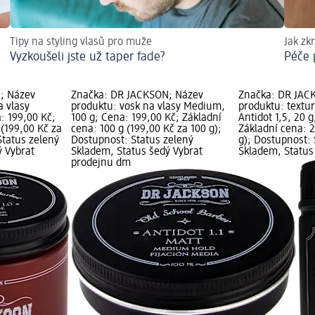
Tipy na styling vlasů pro muže
Jak zk
Vyzkoušeli jste už taper fade?
Péče 
; Název
Značka: DR JACKSON; Název
Značka: DR JAC
 vlasy
produktu: vosk na vlasy Medium,
produktu: textur
: 199,00 Kč;
100 g; Cena: 199,00 Kč; Základní
Antidot 1,5, 20 
 (199,00 Kč za
cena: 100 g (199,00 Kč za 100 g);
Základní cena: 2
Status zelený
Dostupnost: Status zelený
g); Dostupnost: 
ý Vybrat
Skladem, Status šedý Vybrat
Skladem, Status
prodejnu dm