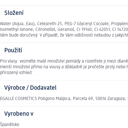
Složení
Water (Aqua, Eau), Ceteareth-25, PEG-7 Glyceryl Cocoate, Propyle
Isomethyl Ionone, Citronellol, Geraniol, CI 19140, CI 42051, CI 14
Vám bude doručený. V případě, že Vám odlišnosti nebudou z jakých
Použití
Pro vlasy: vezměte malé množství pomády a rozetřete ji mezi dlaně
menší množství přímo na vousy a důkladně je pročešte prsty nebo 
přirozený vzhled.
Výrobce / Dodavatel
EGALLE COSMETICS Poligono Malpica, Parcela 69, 50016 Zaragoza,
Vyrobeno v
Španělsko