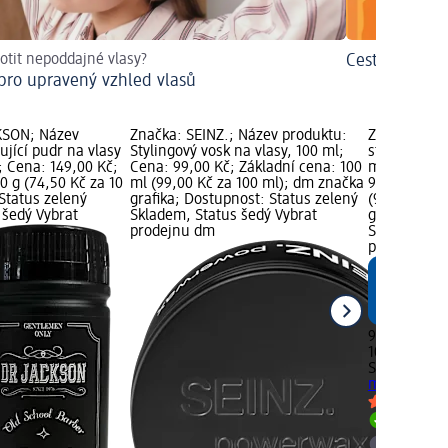
rotit nepoddajné vlasy?
Cestovní bale
pro upravený vzhled vlasů
KSON; Název
Značka: SEINZ.; Název produktu:
Značka: SEI
ující pudr na vlasy
Stylingový vosk na vlasy, 100 ml;
stylingová p
g; Cena: 149,00 Kč;
Cena: 99,00 Kč; Základní cena: 100
matujícím e
0 g (74,50 Kč za 10
ml (99,00 Kč za 100 ml); dm značka
99,00 Kč; Z
Status zelený
grafika; Dostupnost: Status zelený
(99,00 Kč z
 šedý Vybrat
Skladem, Status šedý Vybrat
grafika; Do
prodejnu dm
Skladem, St
prodejnu d
99,00 Kč
100 ml (99,0
SEINZ.
styli
matujícím e
Skladem