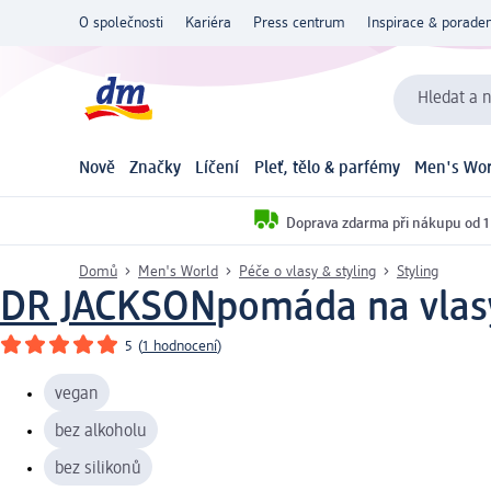
O společnosti
Kariéra
Press centrum
Inspirace & poraden
Hledat a n
Nově
Značky
Líčení
Pleť, tělo & parfémy
Men's Wor
Doprava zdarma při nákupu od 1
Domů
Men's World
Péče o vlasy & styling
Styling
DR JACKSON
pomáda na vlas
5
(
1 hodnocení
)
vegan
bez alkoholu
bez silikonů