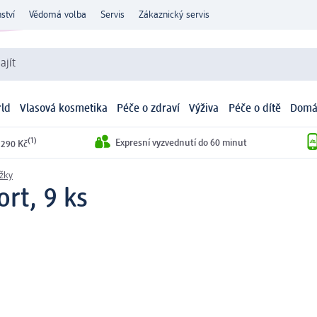
ství
Vědomá volba
Servis
Zákaznický servis
ajít
ld
Vlasová kosmetika
Péče o zdraví
Výživa
Péče o dítě
Domá
(1)
Expresní vyzvednutí do 60 minut
 290 Kč
žky
ort, 9 ks