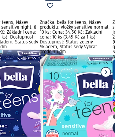
r teens; Název
Značka: bella for teens; Název
Značka: Jes
 sensitive night, 8
produktu: vložky sensitive normal,
slipové vlož
Kč; Základní cena:
10 ks; Cena: 34,50 Kč; Základní
jednotlivě b
1 ks); Dostupnost:
cena: 10 ks (3,45 Kč za 1 ks);
29,50 Kč; Zá
kladem, Status šedý
Dostupnost: Status zelený
(0,98 Kč za 
u dm
Skladem, Status šedý Vybrat
grafika; Do
prodejnu dm
Skladem, St
prodejnu d
29,50 Kč
30 ks (0,98 
Jessa
slipové
vůní, jednotl
Skladem
Vybrat p