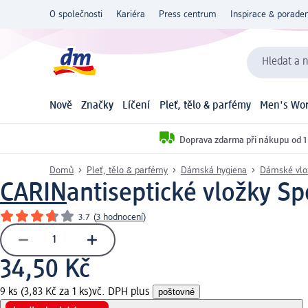
O společnosti
Kariéra
Press centrum
Inspirace & poraden
Hledat a n
Nově
Značky
Líčení
Pleť, tělo & parfémy
Men's Wor
Doprava zdarma při nákupu od 1
Domů
Pleť, tělo & parfémy
Dámská hygiena
Dámské vlo
CARIN
antiseptické vložky Sp
3.7
(
3 hodnocení
)
34,50 Kč
9 ks (3,83 Kč za 1 ks)
vč. DPH plus
poštovné