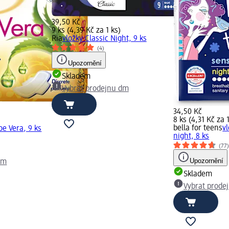
39,50 Kč
9 ks (4,39 Kč za 1 ks)
Ria
vložky Classic Night, 9 ks
(4)
Upozornění
Skladem
Vybrat prodejnu dm
34,50 Kč
8 ks (4,31 Kč za 1
bella for teens
v
oe Vera, 9 ks
night, 8 ks
(77
Upozornění
dm
Skladem
Vybrat prode