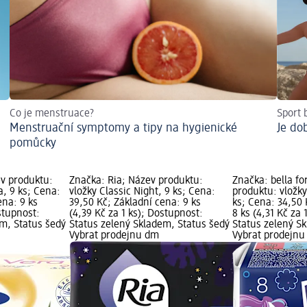
Co je menstruace?
Sport
Menstruační symptomy a tipy na hygienické
Je do
pomůcky
v produktu:
Značka: Ria; Název produktu:
Značka: bella fo
a, 9 ks; Cena:
vložky Classic Night, 9 ks; Cena:
produktu: vložky
ena: 9 ks
39,50 Kč; Základní cena: 9 ks
ks; Cena: 34,50 
stupnost:
(4,39 Kč za 1 ks); Dostupnost:
8 ks (4,31 Kč za 
em, Status šedý
Status zelený Skladem, Status šedý
Status zelený S
Vybrat prodejnu dm
Vybrat prodejn