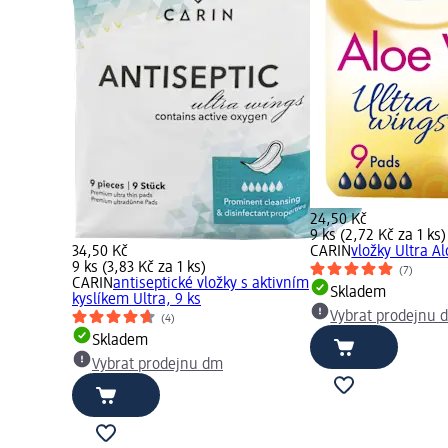
24,50 Kč
9 ks (2,72 Kč za 1 ks)
34,50 Kč
CARIN
vložky Ultra Al
9 ks (3,83 Kč za 1 ks)
(7)
CARIN
antiseptické vložky s aktivním
Skladem
kyslíkem Ultra, 9 ks
Vybrat prodejnu 
(4)
Skladem
Vybrat prodejnu dm