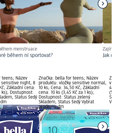
 během menstruace
Zajímavá fakta
bré během ní sportovat?
Jak ovlivňuje
r teens; Název
Značka: bella for teens; Název
Značka: CAR
 sensitive night, 8
produktu: vložky sensitive normal,
vložky ProBi
Kč; Základní cena:
10 ks; Cena: 34,50 Kč; Základní
49,50 Kč; Zá
1 ks); Dostupnost:
cena: 10 ks (3,45 Kč za 1 ks);
(5,50 Kč za 
kladem, Status šedý
Dostupnost: Status zelený
Status zele
u dm
Skladem, Status šedý Vybrat
Vybrat pro
prodejnu dm