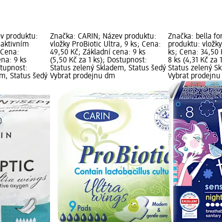
v produktu:
Značka: CARIN; Název produktu:
Značka: bella fo
 aktivním
vložky ProBiotic Ultra, 9 ks; Cena:
produktu: vložky
; Cena:
49,50 Kč; Základní cena: 9 ks
ks; Cena: 34,50 
ena: 9 ks
(5,50 Kč za 1 ks); Dostupnost:
8 ks (4,31 Kč za 
stupnost:
Status zelený Skladem, Status šedý
Status zelený S
em, Status šedý
Vybrat prodejnu dm
Vybrat prodejn