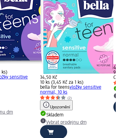
49,50 Kč
 ks)
9 ks (5,50 K
ložky sensitive
34,50 Kč
CARIN
vložky
10 ks (3,45 Kč za 1 ks)
bella for teens
vložky sensitive
)
Skladem
normal, 10 ks
Vybrat p
(2)
Upozornění
jnu dm
Skladem
Vybrat prodejnu dm