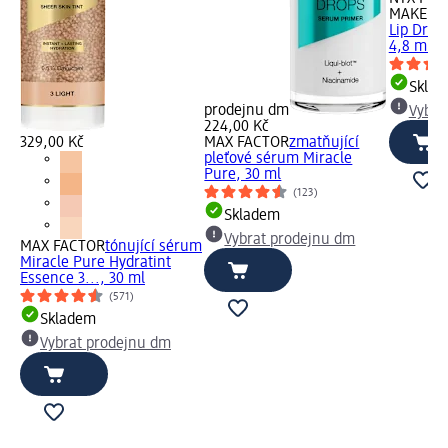
MAKEUP
Lip Drip,
4,8 ml
Skla
prodejnu dm
Vybra
224,00 Kč
329,00 Kč
MAX FACTOR
zmatňující
pleťové sérum Miracle
Pure, 30 ml
(123)
Skladem
Vybrat prodejnu dm
MAX FACTOR
tónující sérum
Miracle Pure Hydratint
Essence 3..., 30 ml
(571)
Skladem
Vybrat prodejnu dm