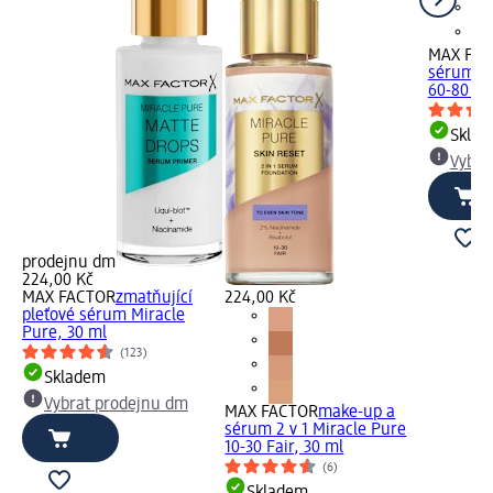
MAX FA
sérum 2 
60-80 Lig
Skla
Vybra
prodejnu dm
224,00 Kč
MAX FACTOR
zmatňující
224,00 Kč
pleťové sérum Miracle
Pure, 30 ml
(123)
Skladem
Vybrat prodejnu dm
MAX FACTOR
make-up a
sérum 2 v 1 Miracle Pure
10-30 Fair, 30 ml
(6)
Skladem