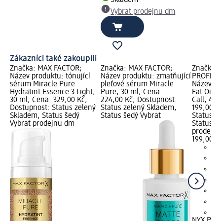
Vybrat prodejnu dm
Zákazníci také zakoupili
Značka: MAX FACTOR;
Značka: MAX FACTOR;
Značka:
Název produktu: tónující
Název produktu: zmatňující
PROFESS
sérum Miracle Pure
pleťové sérum Miracle
Název pr
Hydratint Essence 3 Light,
Pure, 30 ml; Cena:
Fat Oil L
30 ml; Cena: 329,00 Kč;
224,00 Kč; Dostupnost:
Call, 4,8
Dostupnost: Status zelený
Status zelený Skladem,
199,00 K
Skladem, Status šedý
Status šedý Vybrat
Status z
Vybrat prodejnu dm
Status š
prodejn
199,00 K
+6
NYX PRO