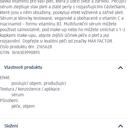
dávka vitamínů pro vaši pleť, která ji udrží svěží a zářivou. Pečující
sérum zlepšuje stav pleti a zlaté perly s rozjasňujícími částečkami,
které jsou v něm obsaženy, poskytují efekt vyživené a zářivé pleti.
Sérum je klinicky testované, veganské a obohacené o vitamín C a
niacinamid – formu vitamínu B3. Multifunkční sérum můžete
používat samostatně, pod make-up nebo ho můžete smíchat s 1–2
kapkami make-upu, abyste zvýšili účinek péče o pleť a její
rozjasnění. Dopřejte si kvalitní péči od značky MAX FACTOR.
číslo produktu dm: 2165628
GTIN: 3616303990893
Vlastnosti produktu
Efekt:
posilující objem, prodlužující
Textura / konzistence / aplikace:
sérum
Působení:
péče, objem
Složení