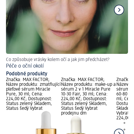
Co způsobuje vrásky kolem očí a jak jim předcházet?
Př
Péče o oční okolí
Pr
Podobné produkty
Značka: MAX FACTOR;
Značka: MAX FACTOR;
Značka:
Název produktu: zmatňující
Název produktu: make-up a
Název pr
pleťové sérum Miracle
sérum 2 v 1 Miracle Pure
sérum 2 
Pure, 30 ml; Cena:
10-30 Fair, 30 ml; Cena:
60-80 Li
224,00 Kč; Dostupnost:
224,00 Kč; Dostupnost:
ml; Cena
Status zelený Skladem,
Status zelený Skladem,
Dostupno
Status šedý Vybrat
Status šedý Vybrat
Skladem,
prodejnu dm
Vybrat p
224,00 K