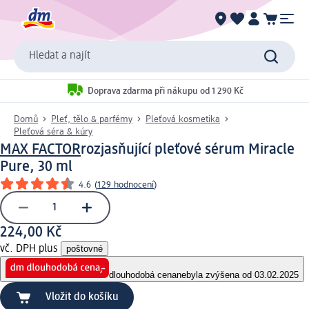
Hledat a najít
Doprava zdarma při nákupu od 1 290 Kč
Domů
Pleť, tělo & parfémy
Pleťová kosmetika
Pleťová séra & kúry
MAX FACTOR
rozjasňující pleťové sérum Miracle
Pure, 30 ml
4.6
(
129 hodnocení
)
224,00 Kč
vč. DPH plus
poštovné
dlouhodobá cena
nebyla zvýšena od 03.02.2025
Vložit do košíku