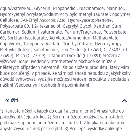
Aqua/Water/Eau, Glycerin, Propanediol, Niacinamide, Mannitol,
Hydroxyethyl Acrylate/Sodium Acryloyldimethyl Taurate Copolymer,
Cellulose, 3-O-Ethyl Ascorbic Acid, Hydroxyacetophenone,
Polysorbate 80, 1,2-Hexanediol, Caprylyl Glycol, Xanthan Gum,
Carbomer, Sodium Hyaluronate, Parfum/Fragrance, Polysorbate
60, Sorbitan Isostearate, Acrylates/Ammonium Methacrylate
Copolymer, Tocopheryl Acetate, Triethyl Citrate, Hydroxypropyl
Methylcellulose, Simethicone, Iron Oxides (CI 77491, CI 77492, CI
77499), Mica (CI 77019), Titanium Dioxide (CI 77891) Složení a
výživové údaje uvedené v internetovém obchodě se může v
některých případech nepatrně lišit od složení produktu, který Vám
bude doručený. V případě, že Vám odlišnosti nebudou z jakýchkoliv
důvodů vyhovovat, využijte možnosti vrácení produktu v souladu s
našimi Všeobecnými obchodními podmínkami.
Použití
1) Naneste několik kapek do dlaní a sérum jemně vmasírujte do
pokožky obličeje a krku. 2) Sérum můžete používat samostatně,
pod make-up nebo ho můžete smíchat s 1–2 kapkami make-upu,
abyste zvýšili účinek péče o pleť. 3) Pro lepší výsledky aplikujte