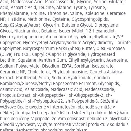
Acid, Madecassic Acid, Madecassoside, Glycine, Serine, Glutamic
Acid, Aspartic Acid, Leucine, Alanine, Lysine, Tyrosine,
Phenylalanine, Proline, Threonine, Valine, Isoleucine, Ceramide
NP, Histidine, Methionine, Cysteine, Glycosphingolipids.
Step.02:Aqua(Water), Glycerin, Butylene Glycol, Dipropylene
Glycol, Niacinamide, Betaine, Isopentyldiol, 1,2-Hexanediol,
Hydroxyacetophenone, Ammonium Acryloyldimethyltaurate/VP
Copolymer, Hydroxyethyl Acrylate/Sodium Acryloyldimethyl Taurate
Copolymer, Butyrospermum Parkii (Shea) Butter, Olea Europaea
(Olive) Fruit Oil, Caprylic/Capric Triglyceride, Hydrogenated
Lecithin, Squalane, Xanthan Gum, Ethylhexylglycerin, Adenosine,
Sodium Polyacrylate, Disodium EDTA, Sorbitan Isostearate,
Ceramide NP, Cholesterol, Phytosphingosine, Centella Asiatica
Extract, Panthenol, Silica, Sodium Hyaluronate, Candida
Bombicola/Glucose/Methyl Rapeseedate Ferment, Glycolipids,
Asiatic Acid, Asiaticoside, Madecassic Acid, Madecassoside,
Propolis Extract, sh-Oligopeptide-1, sh-Oligopeptide-2, sh-
Polypeptide-1, sh-Polypeptide-22, sh-Polypeptide-3. Složení a
výživové údaje uvedené v internetovém obchodě se může v
některých případech nepatrně lišit od složení produktu, který Vám
bude doručený. V případě, že Vám odlišnosti nebudou z jakýchkoliv
důvodů vyhovovat, využijte možnosti vrácení produktu v souladu s
našimi Všeobecnými obchodními podmínkami.