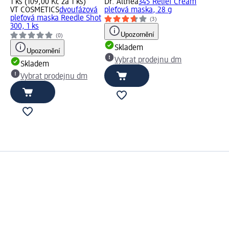
1 ks (109,00 Kč za 1 ks)
Dr. Althea
345 Relief Cream
VT COSMETICS
dvoufázová
pleťová maska, 28 g
pleťová maska Reedle Shot
(3)
300, 1 ks
Upozornění
(0)
Skladem
Upozornění
Vybrat prodejnu dm
Skladem
Vybrat prodejnu dm