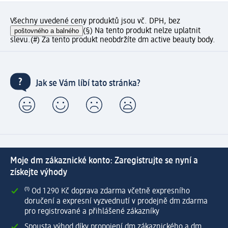
Všechny uvedené ceny produktů jsou vč. DPH, bez
poštovného a balného
(§) Na tento produkt nelze uplatnit
slevu.
(#) Za tento produkt neobdržíte dm active beauty body.
Jak se Vám líbí tato stránka?
Moje dm zákaznické konto: Zaregistrujte se nyní a
získejte výhody
⁽¹⁾ Od 1 290 Kč doprava zdarma včetně expresního
doručení a expresní vyzvednutí v prodejně dm zdarma
pro registrované a přihlášené zákazníky
Spousta výhod díky propojení dm zákaznického a dm