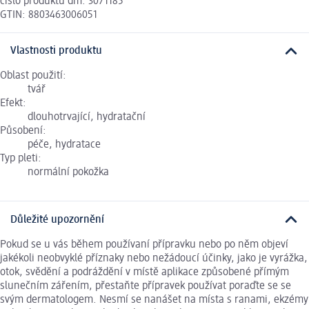
číslo produktu dm: 3071185
GTIN: 8803463006051
Vlastnosti produktu
Oblast použití:
tvář
Efekt:
dlouhotrvající, hydratační
Působení:
péče, hydratace
Typ pleti:
normální pokožka
Důležité upozornění
Pokud se u vás během používaní přípravku nebo po něm objeví
jakékoli neobvyklé příznaky nebo nežádoucí účinky, jako je vyrážka,
otok, svědění a podráždění v místě aplikace způsobené přímým
slunečním zářením, přestaňte přípravek používat poraďte se se
svým dermatologem. Nesmí se nanášet na místa s ranami, ekzémy