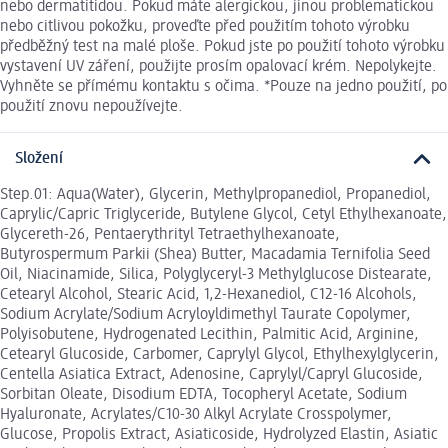
nebo dermatitidou. Pokud máte alergickou, jinou problematickou
nebo citlivou pokožku, proveďte před použitím tohoto výrobku
předběžný test na malé ploše. Pokud jste po použití tohoto výrobku
vystavení UV záření, použijte prosím opalovací krém. Nepolykejte.
Vyhněte se přímému kontaktu s očima. *Pouze na jedno použití, po
použití znovu nepoužívejte.
Složení
Step.01: Aqua(Water), Glycerin, Methylpropanediol, Propanediol,
Caprylic/Capric Triglyceride, Butylene Glycol, Cetyl Ethylhexanoate,
Glycereth-26, Pentaerythrityl Tetraethylhexanoate,
Butyrospermum Parkii (Shea) Butter, Macadamia Ternifolia Seed
Oil, Niacinamide, Silica, Polyglyceryl-3 Methylglucose Distearate,
Cetearyl Alcohol, Stearic Acid, 1,2-Hexanediol, C12-16 Alcohols,
Sodium Acrylate/Sodium Acryloyldimethyl Taurate Copolymer,
Polyisobutene, Hydrogenated Lecithin, Palmitic Acid, Arginine,
Cetearyl Glucoside, Carbomer, Caprylyl Glycol, Ethylhexylglycerin,
Centella Asiatica Extract, Adenosine, Caprylyl/Capryl Glucoside,
Sorbitan Oleate, Disodium EDTA, Tocopheryl Acetate, Sodium
Hyaluronate, Acrylates/C10-30 Alkyl Acrylate Crosspolymer,
Glucose, Propolis Extract, Asiaticoside, Hydrolyzed Elastin, Asiatic