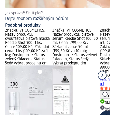
Jak správně čistit pleť?
Jak
Dejte sbohem rozšířeným pórům
Zd
Podobné produkty
Značka: VT COSMETICS;
Značka: VT COSMETICS;
Značka:
Název produktu:
Název produktu: pleťové
Název pr
dvoufázová pleťová maska
sérum Reedle Shot 100, 50
sérum Re
Reedle Shot 300, 1 ks;
ml; Cena: 799,00 Kč;
ml; Cena
Cena: 109,00 Kč; Základní
Základní cena: 50 ml
Základní
cena: 1 ks (109,00 Kč za 1
(159,80 Kč za 10 ml);
(199,80 K
ks); Dostupnost: Status
Dostupnost: Status zelený
Dostupno
zelený Skladem, Status
Skladem, Status šedý
Skladem,
šedý Vybrat prodejnu dm
Vybrat prodejnu dm
Vybrat p
999,00 K
50 ml (1
VT COSM
sérum Re
ml
Upoz
Skla
Vybra