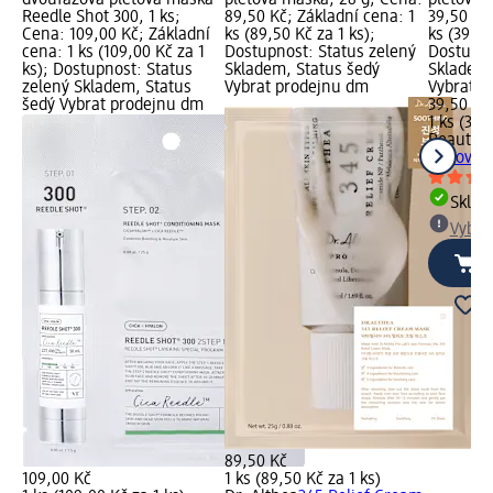
Reedle Shot 300, 1 ks;
89,50 Kč; Základní cena: 1
39,50 Kč
Cena: 109,00 Kč; Základní
ks (89,50 Kč za 1 ks);
ks (39,50
cena: 1 ks (109,00 Kč za 1
Dostupnost: Status zelený
Dostupno
ks); Dostupnost: Status
Skladem, Status šedý
Skladem,
zelený Skladem, Status
Vybrat prodejnu dm
Vybrat p
šedý Vybrat prodejnu dm
39,50 Kč
1 ks (39,
Beauty o
pleťová 
Skla
Vybra
89,50 Kč
109,00 Kč
1 ks (89,50 Kč za 1 ks)