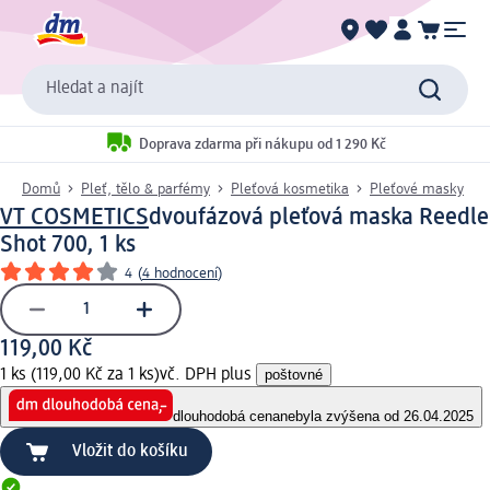
Hledat a najít
Doprava zdarma při nákupu od 1 290 Kč
Domů
Pleť, tělo & parfémy
Pleťová kosmetika
Pleťové masky
VT COSMETICS
dvoufázová pleťová maska Reedle
Shot 700, 1 ks
4
(
4 hodnocení
)
119,00 Kč
1 ks (119,00 Kč za 1 ks)
vč. DPH plus
poštovné
dlouhodobá cena
nebyla zvýšena od 26.04.2025
Vložit do košíku