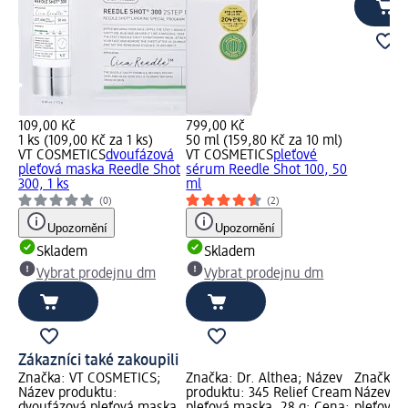
109,00 Kč
799,00 Kč
1 ks (109,00 Kč za 1 ks)
50 ml (159,80 Kč za 10 ml)
VT COSMETICS
dvoufázová
VT COSMETICS
pleťové
pleťová maska Reedle Shot
sérum Reedle Shot 100, 50
300, 1 ks
ml
(0)
(2)
Upozornění
Upozornění
Skladem
Skladem
Vybrat prodejnu dm
Vybrat prodejnu dm
Zákazníci také zakoupili
Značka: VT COSMETICS;
Značka: Dr. Althea; Název
Značka: 
Název produktu:
produktu: 345 Relief Cream
Název pr
dvoufázová pleťová maska
pleťová maska, 28 g; Cena:
pleťová 