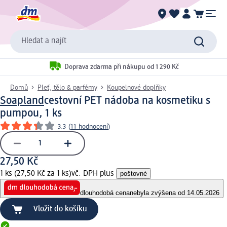
Hledat a najít
Doprava zdarma při nákupu od 1 290 Kč
Domů
Pleť, tělo & parfémy
Koupelnové doplňky
Soapland
cestovní PET nádoba na kosmetiku s
pumpou, 1 ks
3.3
(
11 hodnocení
)
27,50 Kč
1 ks (27,50 Kč za 1 ks)
vč. DPH plus
poštovné
dlouhodobá cena
nebyla zvýšena od 14.05.2026
Vložit do košíku