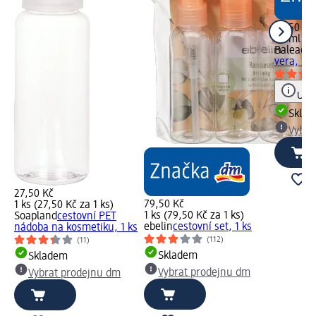
35,50 Kč
75 ml (4,
Balea
gel
vera, 75
Upoz
Skla
Vybra
27,50 Kč
79,50 Kč
1 ks (27,50 Kč za 1 ks)
1 ks (79,50 Kč za 1 ks)
Soapland
cestovní PET
ebelin
cestovní set, 1 ks
nádoba na kosmetiku, 1 ks
(112)
(11)
Skladem
Skladem
Vybrat prodejnu dm
Vybrat prodejnu dm