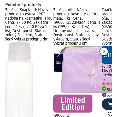
Podobné produkty
Značka: Soapland; Název
Značka: Albi; Název
Značka: 
produktu: cestovní PET
produktu: kosmetická etue
produktu
nádoba na kosmetiku, 1 ks;
malá, 1 ks; Cena:
bílá, 1 k
Cena: 27,50 Kč; Základní
199,00 Kč; Základní cena: 1
Základní 
cena: 1 ks (27,50 Kč za 1
ks (199,00 Kč za 1 ks);
(39,50 Kč
ks); Dostupnost: Status
Limitovaná edice grafika;
značka g
zelený Skladem, Status
Dostupnost: Status zelený
Dostupno
šedý Vybrat prodejnu dm
Skladem, Status šedý
Skladem,
Vybrat prodejnu dm
Vybrat p
39,50 Kč
1 ks (39,
ebelin
dó
ks
Skla
Vybra
199,00 Kč