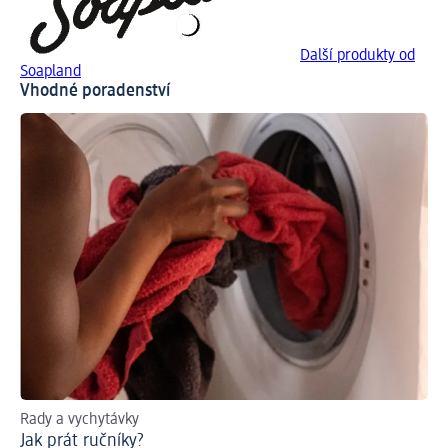
Další produkty od
Soapland
Vhodné poradenství
Rady a vychytávky
Pr
Jak prát ručníky?
Je