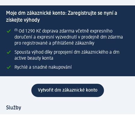
Moje dm zákaznické konto: Zaregistrujte se nyní a
získejte výhody
⁽¹⁾ Od 1 290 Kč doprava zdarma včetně expresního
doručení a expresní vyzvednutí v prodejně dm zdarma
pro registrované a přihlášené zákazníky
Spousta výhod díky propojení dm zákaznického a dm
active beauty konta
Rychlé a snadné nakupování
Vytvořit dm zákaznické konto
Služby
Zákaznický program & Servis
Zákaznický servis
Odeslání & Dodání
Vrácení zboží