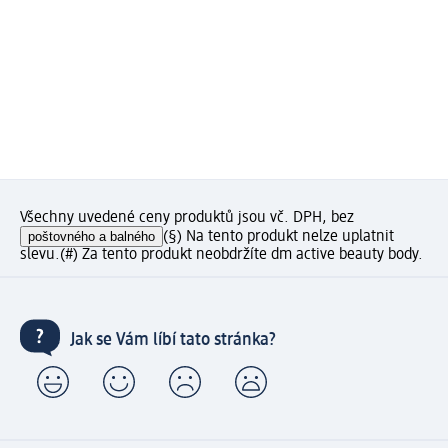
Všechny uvedené ceny produktů jsou vč. DPH, bez
poštovného a balného
(§) Na tento produkt nelze uplatnit
slevu.
(#) Za tento produkt neobdržíte dm active beauty body.
Jak se Vám líbí tato stránka?