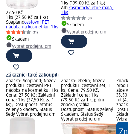
1 ks (199,00 Kč za 1 ks)
Albi
kosmetická etue malá,
27,50 Kč
1 ks
1 ks (27,50 Kč za 1 ks)
(0)
Soapland
cestovní PET
Skladem
nádoba na kosmetiku, 1 ks
Vybrat prodejnu dm
(11)
Skladem
Vybrat prodejnu dm
Zákazníci také zakoupili
Značka: Soapland; Název
Značka: ebelin; Název
Značka: 
produktu: cestovní PET
produktu: cestovní set, 1
produktu
nádoba na kosmetiku, 1 ks;
ks; Cena: 79,50 Kč;
aloe ver
Cena: 27,50 Kč; Základní
Základní cena: 1 ks
35,50 Kč
cena: 1 ks (27,50 Kč za 1
(79,50 Kč za 1 ks); dm
ml (4,73
ks); Dostupnost: Status
značka grafika;
značka g
zelený Skladem, Status
Dostupnost: Status zelený
Dostupno
šedý Vybrat prodejnu dm
Skladem, Status šedý
Skladem,
Vybrat prodejnu dm
Vybrat p