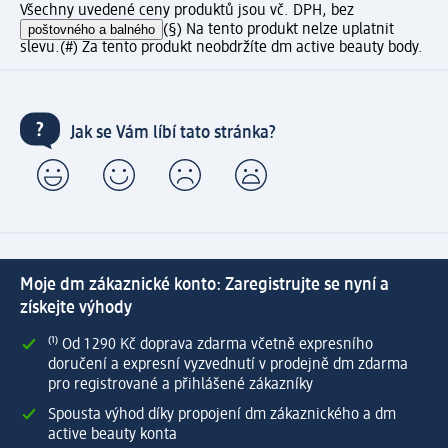
Všechny uvedené ceny produktů jsou vč. DPH, bez
poštovného a balného
(§) Na tento produkt nelze uplatnit
slevu.
(#) Za tento produkt neobdržíte dm active beauty body.
Jak se Vám líbí tato stránka?
Moje dm zákaznické konto: Zaregistrujte se nyní a
získejte výhody
⁽¹⁾ Od 1 290 Kč doprava zdarma včetně expresního
doručení a expresní vyzvednutí v prodejně dm zdarma
pro registrované a přihlášené zákazníky
Spousta výhod díky propojení dm zákaznického a dm
active beauty konta