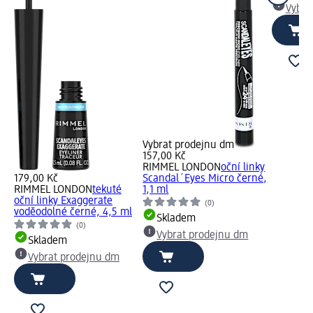
Vybra
Vybrat prodejnu dm
157,00 Kč
RIMMEL LONDON
oční linky
179,00 Kč
Scandal´Eyes Micro černé,
RIMMEL LONDON
tekuté
1,1 ml
oční linky Exaggerate
(0)
voděodolné černé, 4,5 ml
Skladem
(0)
Vybrat prodejnu dm
Skladem
Vybrat prodejnu dm