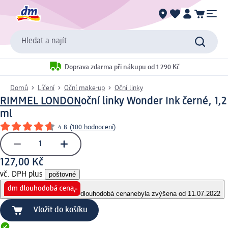
Hledat a najít
Doprava zdarma při nákupu od 1 290 Kč
Domů
Líčení
Oční make-up
Oční linky
RIMMEL LONDON
oční linky Wonder Ink černé, 1,2
ml
4.8
(
100 hodnocení
)
127,00 Kč
vč. DPH plus
poštovné
dlouhodobá cena
nebyla zvýšena od 11.07.2022
Vložit do košíku