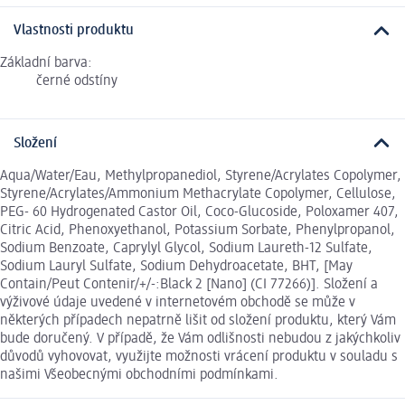
Vlastnosti produktu
Základní barva:
černé odstíny
Složení
Aqua/Water/Eau, Methylpropanediol, Styrene/Acrylates Copolymer,
Styrene/Acrylates/Ammonium Methacrylate Copolymer, Cellulose,
PEG- 60 Hydrogenated Castor Oil, Coco-Glucoside, Poloxamer 407,
Citric Acid, Phenoxyethanol, Potassium Sorbate, Phenylpropanol,
Sodium Benzoate, Caprylyl Glycol, Sodium Laureth-12 Sulfate,
Sodium Lauryl Sulfate, Sodium Dehydroacetate, BHT, [May
Contain/Peut Contenir/+/-:Black 2 [Nano] (CI 77266)]. Složení a
výživové údaje uvedené v internetovém obchodě se může v
některých případech nepatrně lišit od složení produktu, který Vám
bude doručený. V případě, že Vám odlišnosti nebudou z jakýchkoliv
důvodů vyhovovat, využijte možnosti vrácení produktu v souladu s
našimi Všeobecnými obchodními podmínkami.