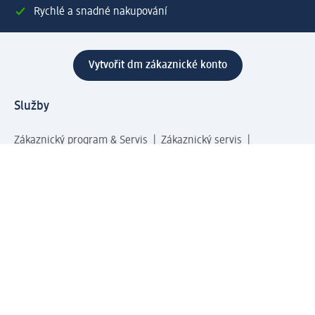
Rychlé a snadné nakupování
Vytvořit dm zákaznické konto
Služby
Zákaznický program & Servis
Zákaznický servis
Odeslání & Dodání
Vrácení zboží
Společnost
O společnosti
Společenská odpovědnost
Kariéra
Press centrum
Svět dm