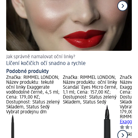
Jak správně namalovat oční linky?
Lí
Líčení kočičích očí snadno a rychle
Podobné produkty
Značka: RIMMEL LONDON;
Značka: RIMMEL LONDON;
Značka:
Název produktu: tekuté
Název produktu: oční linky
Název pr
oční linky Exaggerate
Scandal´Eyes Micro černé,
Exaggera
voděodolné černé, 4,5 ml;
1,1 ml; Cena: 157,00 Kč;
Cena: 17
Cena: 179,00 Kč;
Dostupnost: Status zelený
Dostupno
Dostupnost: Status zelený
Skladem, Status šedý
Skladem,
Skladem, Status šedý
Vybrat p
Vybrat prodejnu dm
179,00 K
RIMMEL
Exaggera
Skla