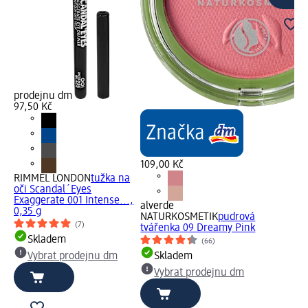
prodejnu dm
97,50 Kč
109,00 Kč
RIMMEL LONDON
tužka na
oči Scandal´Eyes
Exaggerate 001 Intense...,
alverde
0,35 g
NATURKOSMETIK
pudrová
(7)
tvářenka 09 Dreamy Pink
Skladem
(66)
Vybrat prodejnu dm
Skladem
Vybrat prodejnu dm