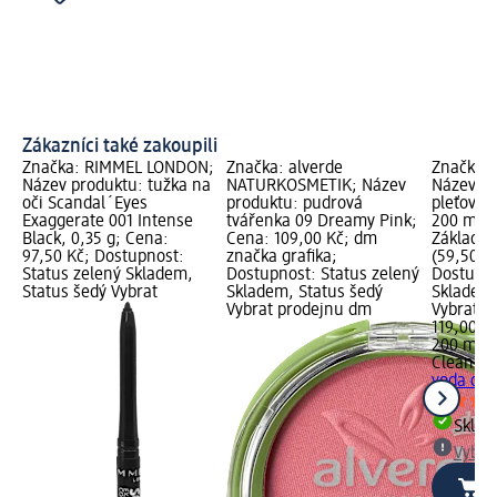
Zákazníci také zakoupili
Značka: RIMMEL LONDON;
Značka: alverde
Značka: 
Název produktu: tužka na
NATURKOSMETIK; Název
Název pro
oči Scandal´Eyes
produktu: pudrová
pleťová v
Exaggerate 001 Intense
tvářenka 09 Dreamy Pink;
200 ml; 
Black, 0,35 g; Cena:
Cena: 109,00 Kč; dm
Základní
97,50 Kč; Dostupnost:
značka grafika;
(59,50 Kč
Status zelený Skladem,
Dostupnost: Status zelený
Dostupno
Status šedý Vybrat
Skladem, Status šedý
Skladem,
Vybrat prodejnu dm
Vybrat p
119,00 K
200 ml (
Clean & 
voda citl
Skla
Vybra