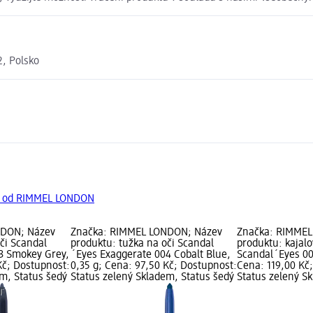
2, Polsko
ty od RIMMEL LONDON
NDON; Název
Značka: RIMMEL LONDON; Název
Značka: RIMMEL
či Scandal
produktu: tužka na oči Scandal
produktu: kajalo
3 Smokey Grey,
´Eyes Exaggerate 004 Cobalt Blue,
Scandal´Eyes 00
Kč; Dostupnost:
0,35 g; Cena: 97,50 Kč; Dostupnost:
Cena: 119,00 Kč
em, Status šedý
Status zelený Skladem, Status šedý
Status zelený S