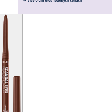
Více o dm dlouhodobých cenách