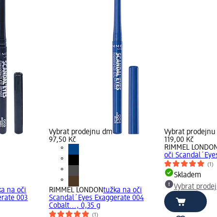
Vybrat prodejnu dm
Vybrat prodejn
97,50 Kč
119,00 Kč
RIMMEL LONDO
oči Scandal´Eye
(1)
Skladem
Vybrat prode
ka na oči
RIMMEL LONDON
tužka na oči
rate 003
Scandal´Eyes Exaggerate 004
Cobalt..., 0,35 g
(1)