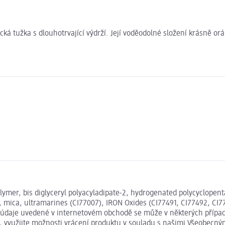
tužka s dlouhotrvající výdrží. Její voděodolné složení krásně orám
mer, bis diglyceryl polyacyladipate-2, hydrogenated polycyclopentad
 mica, ultramarines (CI77007), IRON Oxides (CI77491, CI77492, CI774
údaje uvedené v internetovém obchodě se může v některých případe
t, využijte možnosti vrácení produktu v souladu s našimi Všeobec