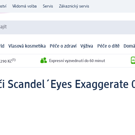
ství
Vědomá volba
Servis
Zákaznický servis
ajít
ld
Vlasová kosmetika
Péče o zdraví
Výživa
Péče o dítě
Domá
(1)
Expresní vyzvednutí do 60 minut
 290 Kč
či Scandel´Eyes Exaggerate 