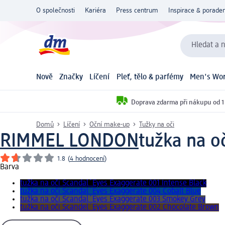
O společnosti
Kariéra
Press centrum
Inspirace & poraden
Hledat a n
Nově
Značky
Líčení
Pleť, tělo & parfémy
Men's Wor
Doprava zdarma při nákupu od 1
Domů
Líčení
Oční make-up
Tužky na oči
RIMMEL LONDON
tužka na o
1.8
(
4 hodnocení
)
Barva
tužka na oči Scandal´Eyes Exaggerate 001 Intense Black
tužka na oči Scandal´Eyes Exaggerate 004 Cobalt Blue
tužka na oči Scandal´Eyes Exaggerate 003 Smokey Grey
tužka na oči Scandel´Eyes Exaggerate 002 Chocolate Brown