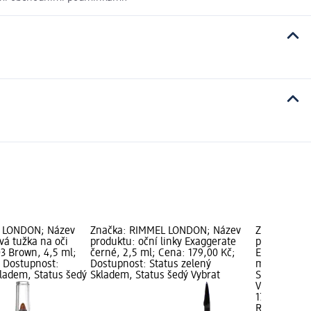
 LONDON; Název
Značka: RIMMEL LONDON; Název
Značka: RI
vá tužka na oči
produktu: oční linky Exaggerate
produktu: te
3 Brown, 4,5 ml;
černé, 2,5 ml; Cena: 179,00 Kč;
Exaggerate 
; Dostupnost:
Dostupnost: Status zelený
ml; Cena: 1
kladem, Status šedý
Skladem, Status šedý Vybrat
Status zele
Vybrat pro
179,00 Kč
RIMMEL LO