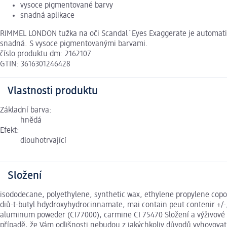
vysoce pigmentované barvy
snadná aplikace
RIMMEL LONDON tužka na oči Scandal´Eyes Exaggerate je automatická 
snadná. S vysoce pigmentovanými barvami.
číslo produktu dm: 2162107
GTIN: 3616301246428
Vlastnosti produktu
Základní barva:
hnědá
Efekt:
dlouhotrvající
Složení
isododecane, polyethylene, synthetic wax, ethylene propylene copoly
diů-t-butyl hdydroxyhydrocinnamate, mai contain peut contenir +/-,
aluminum poweder (CI77000), carmine CI 75470 Složení a výživové 
případě, že Vám odlišnosti nebudou z jakýchkoliv důvodů vyhovova