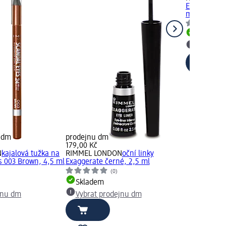
Exaggerate 
ml
Skladem
Vybrat p
u dm
prodejnu dm
179,00 Kč
N
kajalová tužka na
RIMMEL LONDON
oční linky
s 003 Brown, 4,5 ml
Exaggerate černé, 2,5 ml
(0)
Skladem
jnu dm
Vybrat prodejnu dm