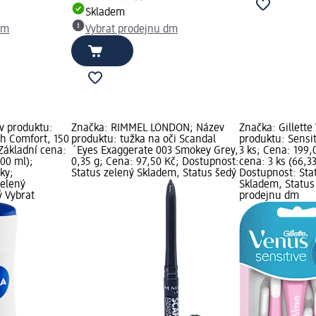
Skladem
dm
Vybrat prodejnu dm
v produktu:
Značka: RIMMEL LONDON; Název
Značka: Gillette
sh Comfort, 150
produktu: tužka na oči Scandal
produktu: Sensit
Základní cena:
´Eyes Exaggerate 003 Smokey Grey,
3 ks; Cena: 199,
100 ml);
0,35 g; Cena: 97,50 Kč; Dostupnost:
cena: 3 ks (66,33
ky;
Status zelený Skladem, Status šedý
Dostupnost: Sta
zelený
Skladem, Status
ý Vybrat
prodejnu dm