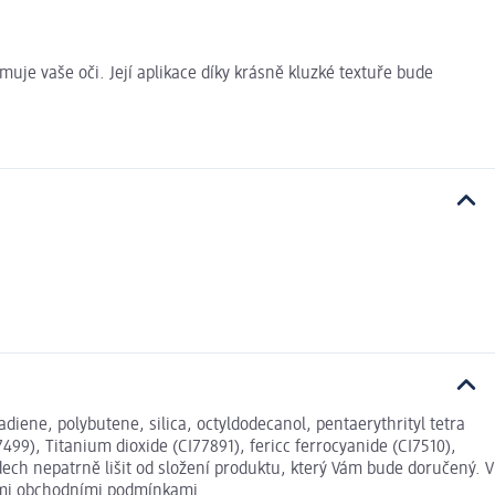
uje vaše oči. Její aplikace díky krásně kluzké textuře bude
iene, polybutene, silica, octyldodecanol, pentaerythrityl tetra
99), Titanium dioxide (CI77891), fericc ferrocyanide (CI7510),
ch nepatrně lišit od složení produktu, který Vám bude doručený. V
nými obchodními podmínkami.