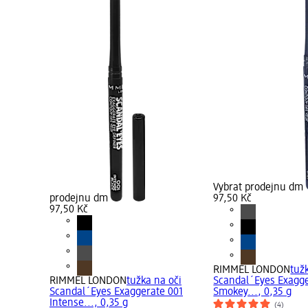
Vybrat prodejnu dm
prodejnu dm
97,50 Kč
97,50 Kč
RIMMEL LONDON
tuž
RIMMEL LONDON
tužka na oči
Scandal´Eyes Exagge
Scandal´Eyes Exaggerate 001
Smokey..., 0,35 g
Intense..., 0,35 g
(4)