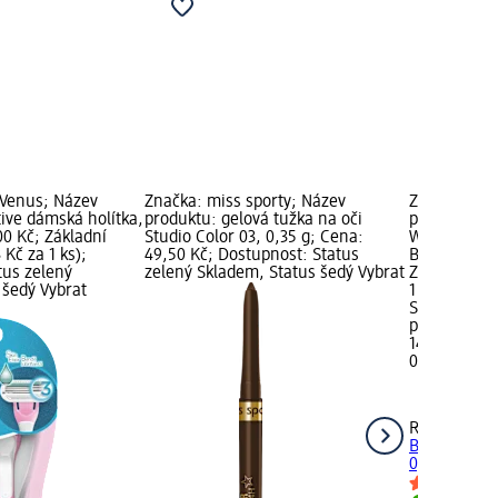
 Venus; Název
Značka: miss sporty; Název
Značka: RI
ive dámská holítka,
produktu: gelová tužka na oči
produktu: t
00 Kč; Základní
Studio Color 03, 0,35 g; Cena:
Way Fill & 
 Kč za 1 ks);
49,50 Kč; Dostupnost: Status
Brown, 0,25
tus zelený
zelený Skladem, Status šedý Vybrat
Základní ce
 šedý Vybrat
1 g); Dostup
Skladem, St
prodejnu d
149,00 Kč
0,25 g (596,
RIMMEL LO
Brow This Wa
0,25 g