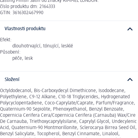
Lasting Finish Satin od značky RIMMEL LONDON.
číslo produktu dm: 2164333
GTIN: 3616302467990
Vlastnosti produktu
Efekt:
dlouhotrvající, tónující, lesklé
Působení:
péče, lesk
Složení
Octyldodecanol, Bis-Carboxydecyl Dimethicone, Isododecane,
Polyethylene, C9-12 Alkane, C10-18 Triglycerides, Hydrogenated
Polycyclopentadiene, Coco-Caprylate/Caprate, Parfum/Fragrance,
Quaternium-90 Sepiolite, Phenoxyethanol, Benzyl Benzoate,
Copernicia Cerifera Cera/Copernicia Cerifera (Carnauba) Wax/Cire
De Carnauba, Triethoxycaprylylsilane, Caprylyl Glycol, Undecylenic
Acid, Quaternium-90 Montmorillonite, Sclerocarya Birrea Seed Oil,
Benzyl Salicylate, Tocopherol, Benzyl Cinnamate, Linalool,