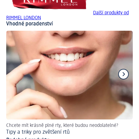
Další produkty od
RIMMEL LONDON
Vhodné poradenství
Chcete mít krásně plné rty, které budou neodolatelné?
Ru
Tipy a triky pro zvětšení rtů
Ja