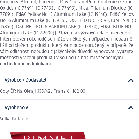
Cinnamyl Alcohol, Eugenol, [May Contain/Peut Contenir/+/-:Iron
Oxides (IC 77491, IC 77492, IC 77499), Mica, Titanium Dioxide (IC
77891), Fd&C Yellow No. 5 Aluminum Lake (IC 19140), Fd&C Yellow
No. 6 Aluminum Lake (IC 15985), D&C RED NO. 7 CALCIUM LAKE (IC
15850), D&C RED NO. 6 BARIUM LAKE (IC 15850), FD&C BLUE NO. 1
Aluminum Lake (IC 42090)]. Složení a výživové údaje uvedené v
internetovém obchodě se může v některých případech nepatrně
lišit od složení produktu, který Vám bude doručený. V případě, že
Vám odlišnosti nebudou z jakýchkoliv důvodů vyhovovat, využijte
možnosti vrácení produktu v souladu s našimi Všeobecnými
obchodními podmínkami.
Výrobce / Dodavatel
Coty ČR Na Okraji 335/42, Praha 6, 162 00
Vyrobeno v
Velká Británie