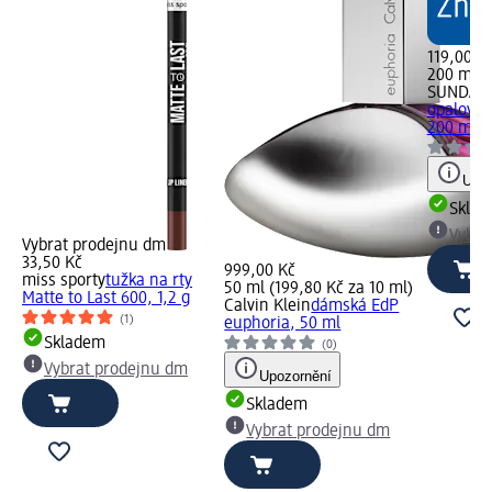
119,00 K
200 ml (
SUNDAN
opalován
200 ml
Upoz
Skla
Vybra
Vybrat prodejnu dm
33,50 Kč
999,00 Kč
miss sporty
tužka na rty
50 ml (199,80 Kč za 10 ml)
Matte to Last 600, 1,2 g
Calvin Klein
dámská EdP
(1)
euphoria, 50 ml
Skladem
(0)
Vybrat prodejnu dm
Upozornění
Skladem
Vybrat prodejnu dm