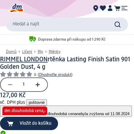
Hledat a najít
Doprava zdarma při nákupu od 1 290 Kč
Domů
Líčení
Rty
Rtěnky
RIMMEL LONDON
rtěnka Lasting Finish Satin 901
Golden Dust, 4 g
0
(
Ohodnoťte produkt
)
127,00 Kč
vč. DPH plus
poštovné
dlouhodobá cena
nebyla zvýšena od 11.08.2024
Vložit do košíku