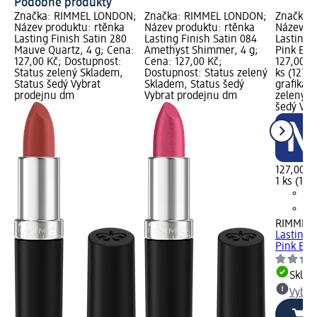
Podobné produkty
Značka: RIMMEL LONDON;
Značka: RIMMEL LONDON;
Značka:
Název produktu: rtěnka
Název produktu: rtěnka
Název pr
Lasting Finish Satin 280
Lasting Finish Satin 084
Lasting 
Mauve Quartz, 4 g; Cena:
Amethyst Shimmer, 4 g;
Pink Blu
127,00 Kč; Dostupnost:
Cena: 127,00 Kč;
127,00 K
Status zelený Skladem,
Dostupnost: Status zelený
ks (127,0
Status šedý Vybrat
Skladem, Status šedý
grafika;
prodejnu dm
Vybrat prodejnu dm
zelený S
šedý Vyb
127,00 K
1 ks (127
RIMMEL
Lasting 
Pink Blu
Skla
Vybra