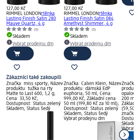
127,00 Kč
127,00 Kč
RIMMEL LONDON
rtěnka
RIMMEL LONDON
rtěnka
Lasting Finish Satin 280
Lasting Finish Satin 084
Mauve Quartz, 4 g
Amethyst Shimmer, 4 g
(0)
(0)
Skladem
Skladem
Vybrat prodejnu dm
Vybrat prodejnu dm
Zákazníci také zakoupili
Značka: miss sporty; Název
Značka: Calvin Klein; Název
Značka:
produktu: tužka na rty
produktu: dámská EdP
produktu
Matte to Last 600, 1,2 g;
euphoria, 50 ml; Cena:
opalován
Cena: 33,50 Kč;
999,00 Kč; Základní cena:
200 ml; 
Dostupnost: Status zelený
50 ml (199,80 Kč za 10 ml);
Základní
Skladem, Status šedý
Dostupnost: Status zelený
(59,50 K
Skladem, Status šedý
značka g
Vybrat prodejnu dm
Dostupno
Skladem,
Vybrat p