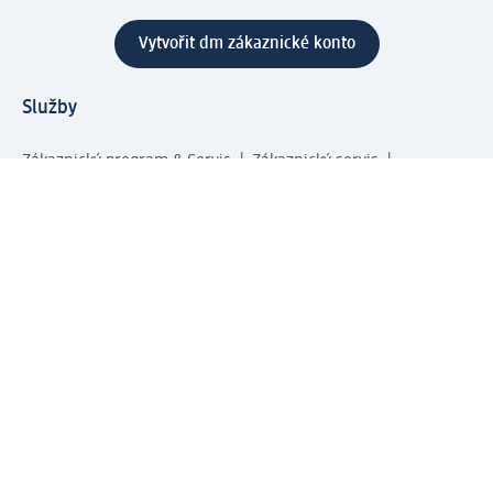
Vytvořit dm zákaznické konto
Služby
Zákaznický program & Servis
Zákaznický servis
Odeslání & Dodání
Vrácení zboží
Společnost
O společnosti
Společenská odpovědnost
Kariéra
Press centrum
Svět dm