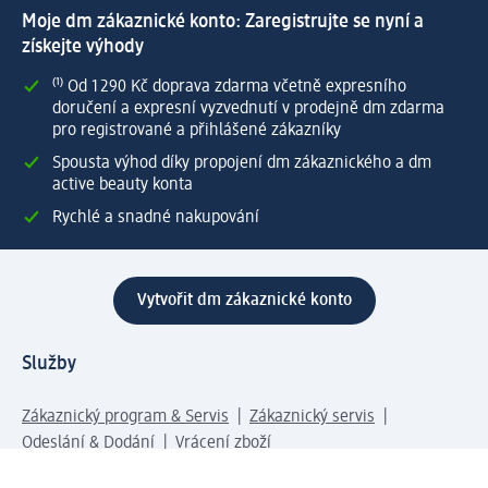
Moje dm zákaznické konto: Zaregistrujte se nyní a
získejte výhody
⁽¹⁾ Od 1 290 Kč doprava zdarma včetně expresního
doručení a expresní vyzvednutí v prodejně dm zdarma
pro registrované a přihlášené zákazníky
Spousta výhod díky propojení dm zákaznického a dm
active beauty konta
Rychlé a snadné nakupování
Vytvořit dm zákaznické konto
Služby
Zákaznický program & Servis
Zákaznický servis
Odeslání & Dodání
Vrácení zboží