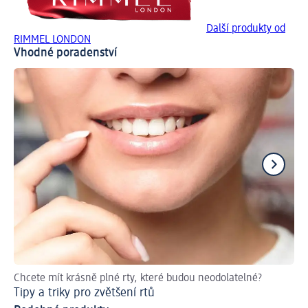
Další produkty od
RIMMEL LONDON
Vhodné poradenství
Chcete mít krásně plné rty, které budou neodolatelné?
Ru
Tipy a triky pro zvětšení rtů
Ja