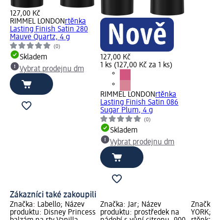
127,00 Kč
RIMMEL LONDON
rtěnka
Lasting Finish Satin 280
Mauve Quartz, 4 g
(0)
Skladem
127,00 Kč
1 ks (127,00 Kč za 1 ks)
Vybrat prodejnu dm
RIMMEL LONDON
rtěnka
Lasting Finish Satin 086
Sugar Plum, 4 g
(0)
Skladem
Vybrat prodejnu dm
Zákazníci také zakoupili
Značka: Labello; Název
Značka: Jar; Název
Značka:
produktu: Disney Princess
produktu: prostředek na
YORK; Ná