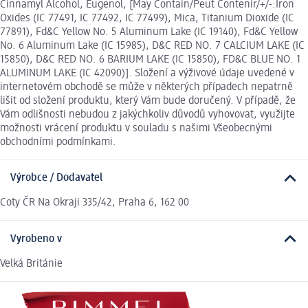
Cinnamyl Alcohol, Eugenol, [May Contain/Peut Contenir/+/-:Iron
Oxides (IC 77491, IC 77492, IC 77499), Mica, Titanium Dioxide (IC
77891), Fd&C Yellow No. 5 Aluminum Lake (IC 19140), Fd&C Yellow
No. 6 Aluminum Lake (IC 15985), D&C RED NO. 7 CALCIUM LAKE (IC
15850), D&C RED NO. 6 BARIUM LAKE (IC 15850), FD&C BLUE NO. 1
ALUMINUM LAKE (IC 42090)]. Složení a výživové údaje uvedené v
internetovém obchodě se může v některých případech nepatrně
lišit od složení produktu, který Vám bude doručený. V případě, že
Vám odlišnosti nebudou z jakýchkoliv důvodů vyhovovat, využijte
možnosti vrácení produktu v souladu s našimi Všeobecnými
obchodními podmínkami.
Výrobce / Dodavatel
Coty ČR Na Okraji 335/42, Praha 6, 162 00
Vyrobeno v
Velká Británie