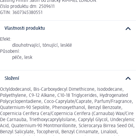
Lasting Finish Satin od značky RIMMEL LONDON.
číslo produktu dm: 2509611
GTIN: 3607345380551
Vlastnosti produktu
Efekt:
dlouhotrvající, tónující, lesklé
Působení:
péče, lesk
Složení
Octyldodecanol, Bis-Carboxydecyl Dimethicone, Isododecane,
Polyethylene, C9-12 Alkane, C10-18 Triglycerides, Hydrogenated
Polycyclopentadiene, Coco-Caprylate/Caprate, Parfum/Fragrance,
Quaternium-90 Sepiolite, Phenoxyethanol, Benzyl Benzoate,
Copernicia Cerifera Cera/Copernicia Cerifera (Carnauba) Wax/Cire
De Carnauba, Triethoxycaprylylsilane, Caprylyl Glycol, Undecylenic
Acid, Quaternium-90 Montmorillonite, Sclerocarya Birrea Seed Oil,
Benzyl Salicylate, Tocopherol, Benzyl Cinnamate, Linalool,