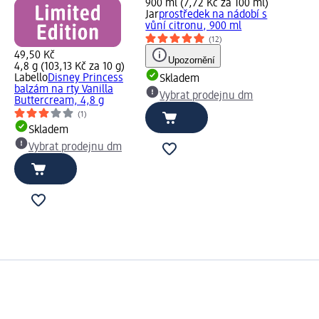
900 ml (7,72 Kč za 100 ml)
Jar
prostředek na nádobí s
vůní citronu, 900 ml
(12)
49,50 Kč
Upozornění
4,8 g (103,13 Kč za 10 g)
Labello
Disney Princess
Skladem
balzám na rty Vanilla
Vybrat prodejnu dm
Buttercream, 4,8 g
(1)
Skladem
Vybrat prodejnu dm