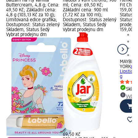
balzám na rty Vanilla
nádobí s vůní citronu, 900
rtěnka S
Buttercream, 4,8 g; Cena:
ml; Cena: 69,50 Kč;
Fit Check
49,50 Kč; Základní cena:
Základní cena: 900 ml
159,00 K
4,8 g (103,13 Kč za 10 g);
(7,72 Kč za 100 ml);
Status z
Limitovaná edice grafika;
Dostupnost: Status zelený
Status š
Dostupnost: Status zelený
Skladem, Status šedý
prodejn
Skladem, Status šedý
Vybrat prodejnu dm
159,00 K
Vybrat prodejnu dm
MAYBELL
YORK
rtě
Lipstick,
g
Skla
Vybra
69,50 Kč