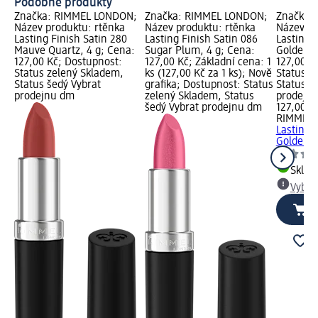
Podobné produkty
Značka: RIMMEL LONDON;
Značka: RIMMEL LONDON;
Značka:
Název produktu: rtěnka
Název produktu: rtěnka
Název pr
Lasting Finish Satin 280
Lasting Finish Satin 086
Lasting F
Mauve Quartz, 4 g; Cena:
Sugar Plum, 4 g; Cena:
Golden D
127,00 Kč; Dostupnost:
127,00 Kč; Základní cena: 1
127,00 K
Status zelený Skladem,
ks (127,00 Kč za 1 ks); Nově
Status z
Status šedý Vybrat
grafika; Dostupnost: Status
Status š
prodejnu dm
zelený Skladem, Status
prodejn
šedý Vybrat prodejnu dm
127,00 K
RIMMEL
Lasting F
Golden D
Skla
Vybra