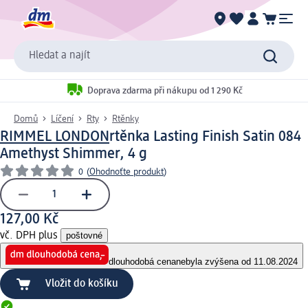
Hledat a najít
Doprava zdarma při nákupu od 1 290 Kč
Domů
Líčení
Rty
Rtěnky
RIMMEL LONDON
rtěnka Lasting Finish Satin 084
Amethyst Shimmer, 4 g
0
(
Ohodnoťte produkt
)
127,00 Kč
vč. DPH plus
poštovné
dlouhodobá cena
nebyla zvýšena od 11.08.2024
Vložit do košíku