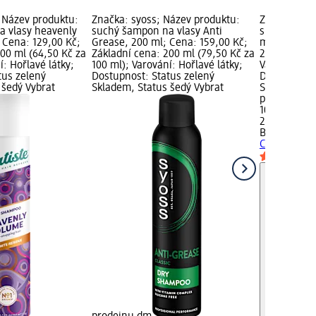
; Název produktu:
Značka: syoss; Název produktu:
Značka: Bat
a vlasy heavenly
suchý šampon na vlasy Anti
suchý šampo
 Cena: 129,00 Kč;
Grease, 200 ml; Cena: 159,00 Kč;
ml; Cena: 1
00 ml (64,50 Kč za
Základní cena: 200 ml (79,50 Kč za
200 ml (54,
í: Hořlavé látky;
100 ml); Varování: Hořlavé látky;
Varování: Ho
tus zelený
Dostupnost: Status zelený
Dostupnost:
 šedý Vybrat
Skladem, Status šedý Vybrat
Skladem, St
prodejnu d
109,00 Kč
200 ml (54,
Batiste
such
Cherry, 200