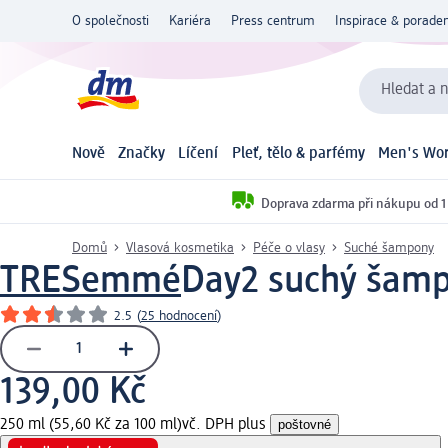
O společnosti
Kariéra
Press centrum
Inspirace & poraden
Hledat a n
Nově
Značky
Líčení
Pleť, tělo & parfémy
Men's Wor
Doprava zdarma při nákupu od 1
Domů
Vlasová kosmetika
Péče o vlasy
Suché šampony
TRESemmé
Day2 suchý šamp
2.5
(
25 hodnocení
)
139,00 Kč
250 ml (55,60 Kč za 100 ml)
vč. DPH plus
poštovné