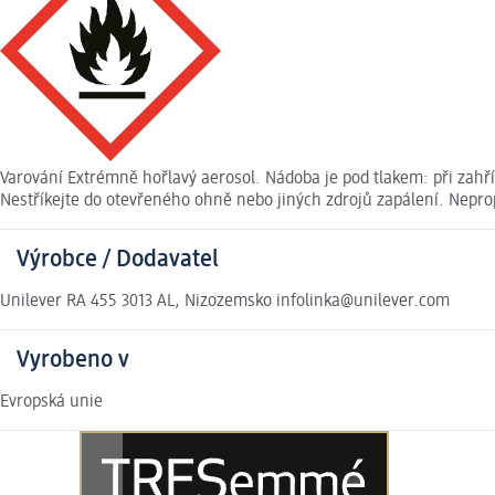
Varování Extrémně hořlavý aerosol. Nádoba je pod tlakem: při zahř
Nestříkejte do otevřeného ohně nebo jiných zdrojů zapálení. Nepro
Výrobce / Dodavatel
Unilever RA 455 3013 AL, Nizozemsko infolinka@unilever.com
Vyrobeno v
Evropská unie