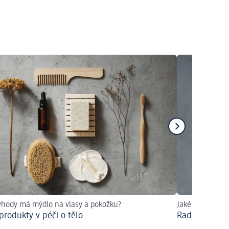
ýhody má mýdlo na vlasy a pokožku?
Jaké mýty o vla
produkty v péči o tělo
Rady pro krás