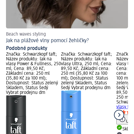
Beach waves styling
Pře
Jak na plážové vlny pomocí žehličky?
Co
Podobné produkty
Značka: Schwarzkopf taft;
Značka: Schwarzkopf taft;
Značka: 
Název produktu: lak na
Název produktu: lak na
Název pr
vlasy Power & Fullness, 250
vlasy Ultra, 250 ml; Cena:
vlasy Ul
ml; Cena: 89,50 Kč;
89,50 Kč; Základní cena:
Cena: 89
Základní cena: 250 ml
250 ml (35,80 Kč za 100
cena: 25
(35,80 Kč za 100 ml);
ml); Dostupnost: Status
100 ml);
Dostupnost: Status zelený
zelený Skladem, Status
zelený S
Skladem, Status šedý
šedý Vybrat prodejnu dm
šedý Vyb
Vybrat prodejnu dm
89,50 Kč
250 ml (
Schwarzk
vlasy Ul
Upoz
Skla