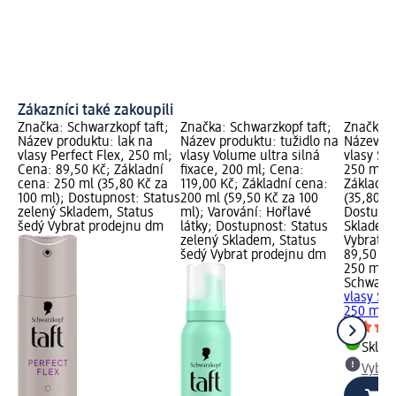
Zákazníci také zakoupili
Značka: Schwarzkopf taft;
Značka: Schwarzkopf taft;
Značka: 
Název produktu: lak na
Název produktu: tužidlo na
Název pr
vlasy Perfect Flex, 250 ml;
vlasy Volume ultra silná
vlasy Sh
Cena: 89,50 Kč; Základní
fixace, 200 ml; Cena:
250 ml; 
cena: 250 ml (35,80 Kč za
119,00 Kč; Základní cena:
Základní
100 ml); Dostupnost: Status
200 ml (59,50 Kč za 100
(35,80 Kč
zelený Skladem, Status
ml); Varování: Hořlavé
Dostupno
šedý Vybrat prodejnu dm
látky; Dostupnost: Status
Skladem,
zelený Skladem, Status
Vybrat p
šedý Vybrat prodejnu dm
89,50 Kč
250 ml (
Schwarzk
vlasy Sh
250 ml
Skla
Vybra