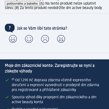
poštovného a balného
(§) Na tento produkt nelze uplatnit
slevu.
(#) Za tento produkt neobdržíte dm active beauty body.
Jak se Vám líbí tato stránka?
Moje dm zákaznické konto: Zaregistrujte se nyní a
získejte výhody
⁽¹⁾ Od 1 290 Kč doprava zdarma včetně expresního
doručení a expresní vyzvednutí v prodejně dm zdarma
pro registrované a přihlášené zákazníky
Spousta výhod díky propojení dm zákaznického a dm
active beauty konta