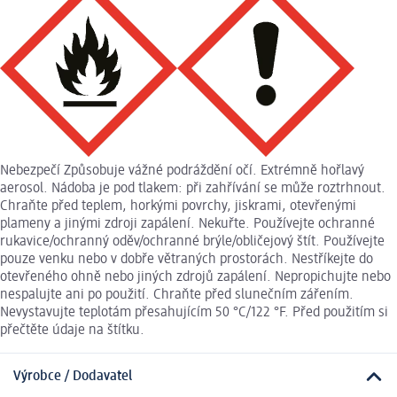
Nebezpečí Způsobuje vážné podráždění očí. Extrémně hořlavý
aerosol. Nádoba je pod tlakem: při zahřívání se může roztrhnout.
Chraňte před teplem, horkými povrchy, jiskrami, otevřenými
plameny a jinými zdroji zapálení. Nekuřte. Používejte ochranné
rukavice/ochranný oděv/ochranné brýle/obličejový štít. Používejte
pouze venku nebo v dobře větraných prostorách. Nestříkejte do
otevřeného ohně nebo jiných zdrojů zapálení. Nepropichujte nebo
nespalujte ani po použití. Chraňte před slunečním zářením.
Nevystavujte teplotám přesahujícím 50 °C/122 °F. Před použitím si
přečtěte údaje na štítku.
Výrobce / Dodavatel