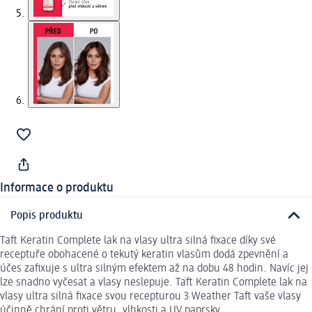
Informace o produktu
Popis produktu
Taft Keratin Complete lak na vlasy ultra silná fixace díky své
receptuře obohacené o tekutý keratin vlasům dodá zpevnění a
účes zafixuje s ultra silným efektem až na dobu 48 hodin. Navíc jej
lze snadno vyčesat a vlasy neslepuje. Taft Keratin Complete lak na
vlasy ultra silná fixace svou recepturou 3 Weather Taft vaše vlasy
účinně chrání proti větru, vlhkosti a UV paprsky.