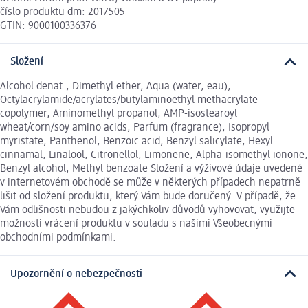
číslo produktu dm: 2017505
GTIN: 9000100336376
Složení
Alcohol denat., Dimethyl ether, Aqua (water, eau),
Octylacrylamide/acrylates/butylaminoethyl methacrylate
copolymer, Aminomethyl propanol, AMP-isostearoyl
wheat/corn/soy amino acids, Parfum (fragrance), Isopropyl
myristate, Panthenol, Benzoic acid, Benzyl salicylate, Hexyl
cinnamal, Linalool, Citronellol, Limonene, Alpha-isomethyl ionone,
Benzyl alcohol, Methyl benzoate Složení a výživové údaje uvedené
v internetovém obchodě se může v některých případech nepatrně
lišit od složení produktu, který Vám bude doručený. V případě, že
Vám odlišnosti nebudou z jakýchkoliv důvodů vyhovovat, využijte
možnosti vrácení produktu v souladu s našimi Všeobecnými
obchodními podmínkami.
Upozornění o nebezpečnosti