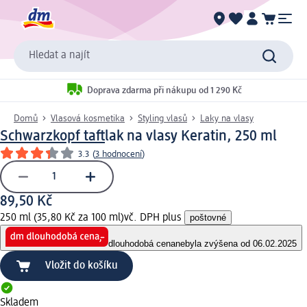
Hledat a najít
Doprava zdarma při nákupu od 1 290 Kč
Domů
Vlasová kosmetika
Styling vlasů
Laky na vlasy
Schwarzkopf taft
lak na vlasy Keratin, 250 ml
3.3
(
3 hodnocení
)
89,50 Kč
250 ml (35,80 Kč za 100 ml)
vč. DPH plus
poštovné
dlouhodobá cena
nebyla zvýšena od 06.02.2025
Vložit do košíku
Skladem