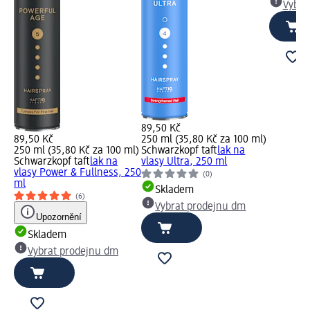
Vybra
89,50 Kč
89,50 Kč
250 ml (35,80 Kč za 100 ml)
250 ml (35,80 Kč za 100 ml)
Schwarzkopf taft
lak na
Schwarzkopf taft
lak na
vlasy Ultra, 250 ml
vlasy Power & Fullness, 250
(0)
ml
Skladem
(6)
Vybrat prodejnu dm
Upozornění
Skladem
Vybrat prodejnu dm